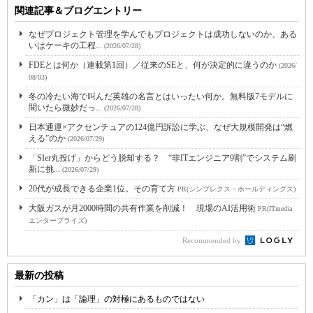
関連記事＆ブログエントリー
なぜプロジェクト管理を学んでもプロジェクトは成功しないのか、ある
いはケーキの工程...
(2026/07/28)
FDEとは何か（連載第1回）／従来のSEと、何が決定的に違うのか
(2026/
08/03)
冬の冷たい海で叫んだ英雄の名言とはいったい何か。無料版7モデルに
聞いたら微妙だっ...
(2026/07/28)
日本通運×アクセンチュアの124億円訴訟に学ぶ、なぜ大規模開発は“燃
える”のか
(2026/07/29)
「SIer丸投げ」からどう脱却する？ “非ITエンジニア9割”でシステム刷
新に挑...
(2026/07/29)
20代が成長できる企業1位。その育て方
PR(シンプレクス・ホールディングス)
大阪ガスが月2000時間の共有作業を削減！ 現場のAI活用術
PR(ITmedia
エンタープライズ)
Recommended by
最新の投稿
「カン」は「論理」の対極にあるものではない