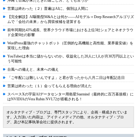
沖縄で台風が来たときの過ごし方、とでも言うか
営業は終わった（２）普遍はAIに、個別は人間に
【完全解説】AI駆動型M&Aとは何か――AIモデル＋Deep Researchアルゴリズ
ムで「会社の未来」から買収候補を逆算する
前年同期比43%成長、世界クラウド市場における上位3社シェアとネオクラウ
ド企業9社の影響
WordPress最強のチャットボット（圧倒的な高機能と高性能、業界最安値）を
実現した理由
YouTuberは本当に儲からないのか。収益化した20人に1人が月30万円以上とい
う可能性
台風への備えと、未来への備え
「ご年配には難しいんですよ」と君が言ったから八月二日は年配記念日
営業は終わった（１）会ってもらえる理由が消えた
スペースXの宇宙AIデータセンター用衛星Starmind（最終的に百万基規模）に
はNVIDIAのVera Rubin NVL72が搭載される！
オルタナティブ・ブログは、専門スタッフにより、企画・構成されていま
す。入力頂いた内容は、アイティメディアの他、オルタナティブ・ブロ
グ、及び本記事執筆会社に提供されます。