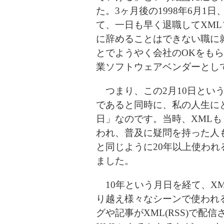
た。3ヶ月後の1998年6月
て、一日も早く退職してXM
に辞めることはできない職に
とでようやく会社のOKをもらい
業ソフトウェアベンダーとし
つまり、この2月10日とい
であると同時に、私の人生に
日」なのです。当時、XMLも「yet
われ、普及に疑問を持った人も
と同じように20年以上使わ
ました。
10年という月日を経て、X
り越え様々なシーンで使われ
グや記事がXML(RSS)で配信され