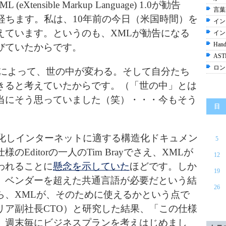
tensible Markup Language) 1.0が勧告
言葉
経ちます。私は、10年前の今日（米国時間）を
イン
えています。というのも、XMLが勧告になる
イン
Ha
びていたからです。
AS
ロン
によって、世の中が変わる。そして自分たち
きると考えていたからです。（「世の中」とは
当にそう思っていました（笑）・・・今もそう
日
易化しインターネットに適する構造化ドキュメン
5
Editorの一人のTim Brayでさえ、XMLが
12
われることに
懸念を示していた
ほどです。しか
19
、ベンダーを超えた共通言語が必要だという結
26
ら、XMLが、そのために使えるかという点で
リア副社長CTO）と研究した結果、「この仕様
、週末毎にビジネスプランを考えはじめまし