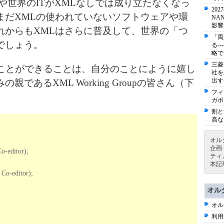
や世界のITがXMLなしでは成り立たなくなっ
20
まだXMLの使われていないソフトウェアや環
NA
影響
れからもXMLはさらに普及して、世界の「つ
「両
でしょう。
る-
略で
三菱
ことができることは、自分のことにように嬉し
社を
出す
であるXML Working Groupの皆さん（下
フィ
。
ガポ
割と
高な
オル
企画
o-editor);
ティ
本記
Co-editor);
オル
オル
利用