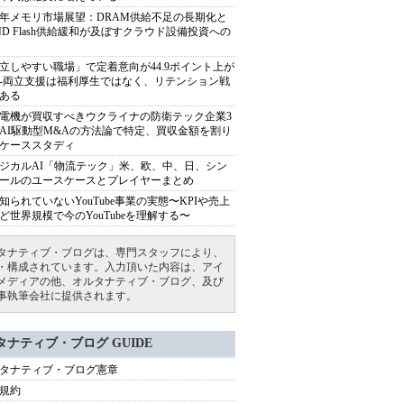
27年メモリ市場展望：DRAM供給不足の長期化と
ND Flash供給緩和が及ぼすクラウド設備投資への
立しやすい職場」で定着意向が44.9ポイント上が
---両立支援は福利厚生ではなく、リテンション戦
ある
電機が買収すべきウクライナの防衛テック企業3
AI駆動型M&Aの方法論で特定、買収金額を割り
ケーススタディ
ジカルAI「物流テック」米、欧、中、日、シン
ールのユースケースとプレイヤーまとめ
知られていないYouTube事業の実態〜KPIや売上
ど世界規模で今のYouTubeを理解する〜
タナティブ・ブログは、専門スタッフにより、
・構成されています。入力頂いた内容は、アイ
メディアの他、オルタナティブ・ブログ、及び
事執筆会社に提供されます。
タナティブ・ブログ GUIDE
タナティブ・ブログ憲章
規約