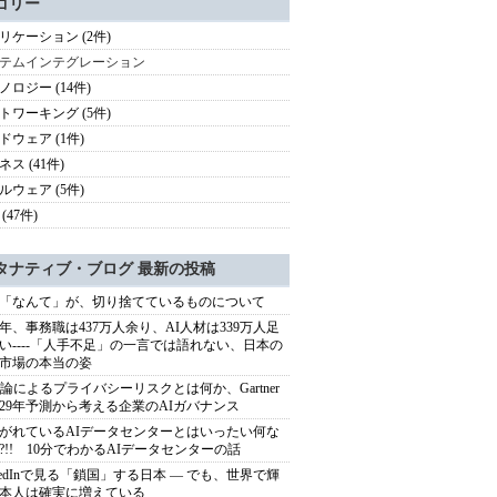
ゴリー
リケーション (2件)
テムインテグレーション
ノロジー (14件)
トワーキング (5件)
ドウェア (1件)
ス (41件)
ルウェア (5件)
(47件)
タナティブ・ブログ 最新の投稿
「なんて」が、切り捨てているものについて
40年、事務職は437万人余り、AI人材は339万人足
い----「人手不足」の一言では語れない、日本の
市場の本当の姿
推論によるプライバシーリスクとは何か、Gartner
029年予測から考える企業のAIガバナンス
がれているAIデータセンターとはいったい何な
?!! 10分でわかるAIデータセンターの話
nkedInで見る「鎖国」する日本 ― でも、世界で輝
本人は確実に増えている