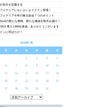
が自分を定義する
フォテリアにもいよいよイクメン登場！
フォテリア今年の株主総会７つのポイント
ndbookの新たな挑戦、新たな価値を毎月お届け！
TERIA 導入3,000社達成、ありがとうございます
ドンに羽ばたけ！
2026年7月
月
火
水
木
金
土
1
2
3
4
6
7
8
9
10
11
13
14
15
16
17
18
20
21
22
23
24
25
27
28
29
30
31