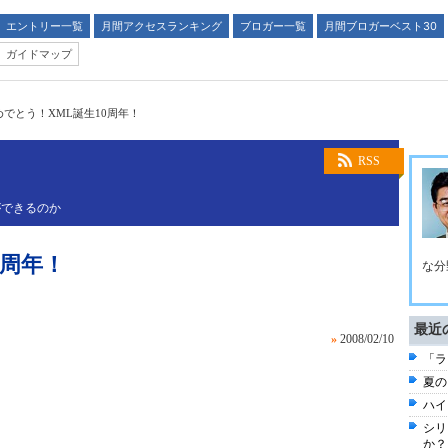
エントリー一覧
月間アクセスランキング
ブロガー一覧
月間ブロガーベスト30
ガイドマップ
めでとう！XML誕生10周年！
RSS
ができるのか
0周年！
な分
最近
»
2008/02/10
「ラ
夏の
ハイ
シリ
か？