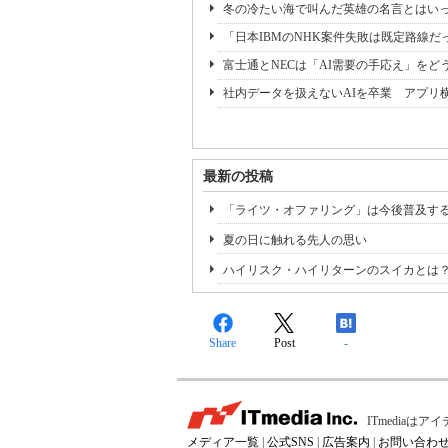
冬の冷たい海で叫んだ英雄の名言とはいっ
「日本IBMのNHK案件失敗は既定路線だ
富士通とNECは「AI需要の手応え」をどう
社内データを扱えないAIを卒業 アプリ
最新の投稿
「ライツ・オファリング」は今後普及す
夏の日に触れる先人の思い
ハイリスク・ハイリターンのスイカとは
Share
Post
-
ITmedia
メディア一覧
|
公式SNS
|
広告案内
|
お問い合わ