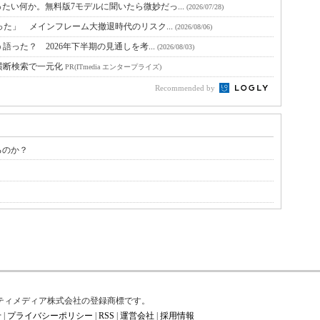
たい何か。無料版7モデルに聞いたら微妙だっ...
(2026/07/28)
った」 メインフレーム大撤退時代のリスク...
(2026/08/06)
語った？ 2026年下半期の見通しを考...
(2026/08/03)
横断検索で一元化
PR(ITmedia エンタープライズ)
Recommended by
るのか？
？
はアイティメディア株式会社の登録商標です。
せ
|
プライバシーポリシー
|
RSS
|
運営会社
|
採用情報