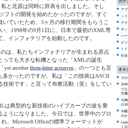
カテ
1日、私と北原は同時に辞表を出しました。そし
アプ
Lソフトの開発を始めたかったのですが、すぐ
シス
就いていたため、3ヶ月の移行期間をもらうこ
テク
、1998年の9月1日に、日本で最初のXML専
ネッ
ハー
て、インフォテリアを始動したのです。
ビジネ
ミド
うのは、私たちインフォテリアが生まれる原点
社会 
とっても大きな転機となった「XMLの誕生
 another
three-letter acronym
」の一つとも言
オル
多かったのですが、私は「この技術はASCII
その
れる技術です」と言って布教活動（笑）をしてい
20
りな
労働
AI
MLは典型的な新技術のハイプカーブの波を乗
の2
今騒
るようになりました。今日では、世界中のブロ
のか
、Microsoft Officeの標準フォーマットが
Li
く日