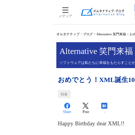
メディア
オルタナティブ・ブログ
>
Alternative 笑門来福
>
お
Alternative 笑門来福
ソフトウェアは私たちに幸福をもたらすこと
おめでとう！XML誕生1
社会
Share
Post
-
Happy Birthday dear XML!!