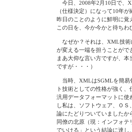
今日、2008年2月10日で、XML (eX
（仕様決定）になって10年が
昨日のことのように鮮明に覚
この日を、今か今かと待ちわ
なぜか？それは、XML技術
が変える一端を担うことがで
まあ大仰な言い方ですが、本
ですが・・・）
当時、XMLはSGMLを簡
ト技術としての性格が強く、仕様の
汎用データフォーマットに使
し私は、ソフトウェア、ＯＳ
論にたどりついていましたか
同僚の北原（現：インフォテ
でいける」という結論に達し