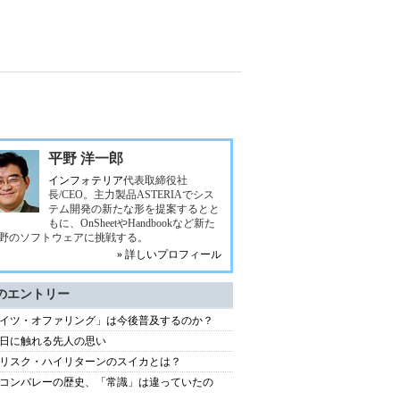
平野 洋一郎
インフォテリア
代表取締役社
長/CEO。主力製品ASTERIAでシス
テム開発の新たな形を提案するとと
もに、OnSheetやHandbookなど新た
野のソフトウェアに挑戦する。
» 詳しいプロフィール
のエントリー
イツ・オファリング」は今後普及するのか？
日に触れる先人の思い
リスク・ハイリターンのスイカとは？
コンバレーの歴史、「常識」は違っていたの