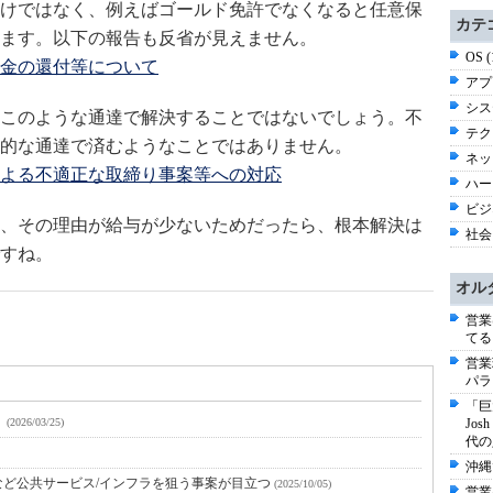
けではなく、例えばゴールド免許でなくなると任意保
カテ
ます。以下の報告も反省が見えません。
OS 
金の還付等について
アプ
シス
このような通達で解決することではないでしょう。不
テク
的な通達で済むようなことではありません。
ネッ
よる不適正な取締り事案等への対応
ハー
ビジネ
、その理由が給与が少ないためだったら、根本解決は
社会 
すね。
オル
営業
てる
営業
パラ
「巨
！
(2026/03/25)
Jo
代の
沖縄
など公共サービス/インフラを狙う事案が目立つ
(2025/10/05)
営業