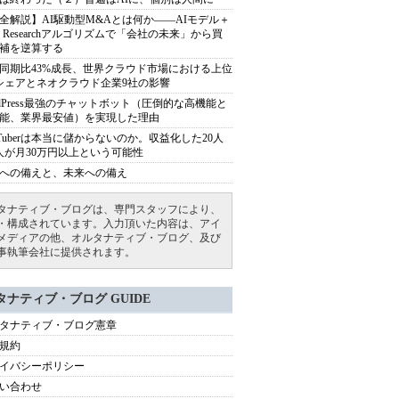
全解説】AI駆動型M&Aとは何か――AIモデル＋
ep Researchアルゴリズムで「会社の未来」から買
補を逆算する
同期比43%成長、世界クラウド市場における上位
シェアとネオクラウド企業9社の影響
rdPress最強のチャットボット（圧倒的な高機能と
能、業界最安値）を実現した理由
uTuberは本当に儲からないのか。収益化した20人
人が月30万円以上という可能性
への備えと、未来への備え
タナティブ・ブログは、専門スタッフにより、
・構成されています。入力頂いた内容は、アイ
メディアの他、オルタナティブ・ブログ、及び
事執筆会社に提供されます。
タナティブ・ブログ GUIDE
タナティブ・ブログ憲章
規約
イバシーポリシー
い合わせ