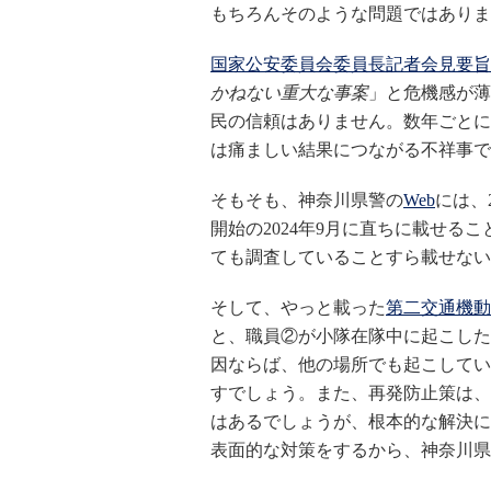
もちろんそのような問題ではありま
国家公安委員会委員長記者会見要旨
かねない重大な事案
」と危機感が薄
民の信頼はありません。数年ごとに
は痛ましい結果につながる不祥事で
そもそも、神奈川県警の
Web
には、
開始の2024年9月に直ちに載せる
ても調査していることすら載せない
そして、やっと載った
第二交通機動
と、職員②が小隊在隊中に起こした
因ならば、他の場所でも起こしてい
すでしょう。また、再発防止策は、
はあるでしょうが、根本的な解決に
表面的な対策をするから、神奈川県