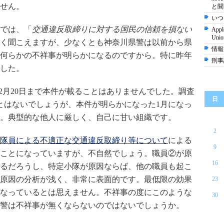
せん。
と聞
いつ
では、「
交通違反取締りに対する国民の信頼を損ない
Appl
Un
く聞こえますが、少なくとも神奈川県警は以前から県
情報
何らかの不祥事が明らかになるのですから。特に昨年
刑事
した。
2月20日まで本件が載ることはありませんでした。調査
日
ことはないでしょうが、本件が明らかになった1月になっ
。典型的な他人に厳しく、自己に甘い組織です。
2
隊員による不適正な交通違反取締り等について
による
9
ことになっていますが、不自然でしょう。職員②が原
16
るだろうし、特定小隊が原因ならば、他の職員も起こ
原因の分析が浅く、非常に表面的です。最低限の効果
23
なっているとは思えません。不祥事の度にこのような
30
警は不祥事が無くならないのではないでしょうか。