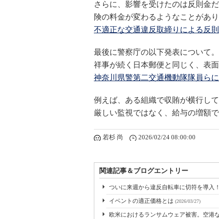
さらに、影響を受けたのは反則金だ
険の料金が変わるようなことがあり
不適正な交通違反取締りによる反則
最後に警察庁の以下発表について。
祥事が続く日本郵便と同じく、表面
神奈川県警第二交通機動隊隊員らに
例えば、ある組織で収賄が横行して
厳しい監視ではなく、給与の増額で
若杉 尚
2026/02/24 08:00:00
関連記事＆ブログエントリー
ついに来週から違反自転車に切符を導入
イベントの適正価格とは
(2026/03/27)
欧米におけるランサムウェア被害。空港