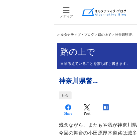
メディア
オルタナティブ・ブログ
>
路の上で
>
神奈川県警...
路の上で
日頃考えていることをぽちぽち書きます。
神奈川県警...
社会
Share
Post
-
残念ながら、またもや我が神奈川県
今回の舞台の小田原厚木道路は滅多