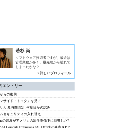
若杉 尚
ソフトウェア技術者ですが、最近は
管理業務が多く、最先端から離れて
しまったかな？
» 詳しいプロフィール
のエントリー
からの復興
ンサイド・トヨタ」を見て
リカ 夏時間固定: 何度目かの試み
ムセキュリティの入れ替え
honeの普及がアメリカの出生率低下に影響した?
のAI Compute Extensions (ACE)仕様が発表された