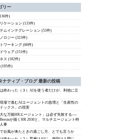
ゴリー
(136件)
リケーション (133件)
テムインテグレーション (53件)
ノロジー (323件)
トワーキング (60件)
ドウェア (151件)
ス (182件)
(195件)
タナティブ・ブログ 最新の投稿
は終わった（３）AIを使う者だけが、利他に立
現場で進むAIエージェントの急増と「生産性の
ドックス」の現実
大な万能HRエージェント」は必ず失敗する----
sh Bersinが描くHR 2030と、マルチエージェント時
人事
で台風が来たときの過ごし方、とでも言うか
は終わった（２）普遍はAIに、個別は人間に