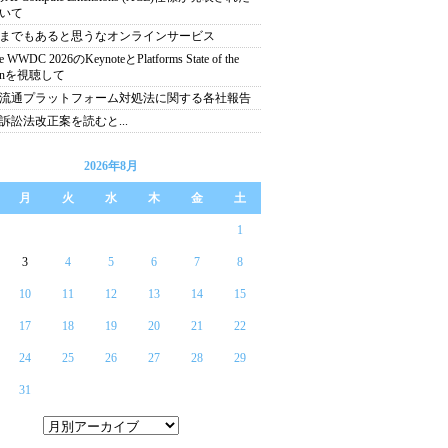
いて
までもあると思うなオンラインサービス
e WWDC 2026のKeynoteとPlatforms State of the
ionを視聴して
流通プラットフォーム対処法に関する各社報告
訴訟法改正案を読むと...
2026年8月
月
火
水
木
金
土
1
3
4
5
6
7
8
10
11
12
13
14
15
17
18
19
20
21
22
24
25
26
27
28
29
31