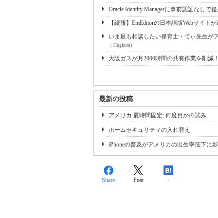
Oracle Identity Managerに事前認
【続報】EmEditorの日本語版Webサ
いま最も相談したい保育士・てぃ先生がアド
｜Hugkum)
大阪ガスが月2000時間の共有作業を削減
最新の投稿
アメリカ 夏時間固定: 何度目かの試み
ホームセキュリティの入れ替え
iPhoneの普及がアメリカの出生率低下に
Share
Post
-