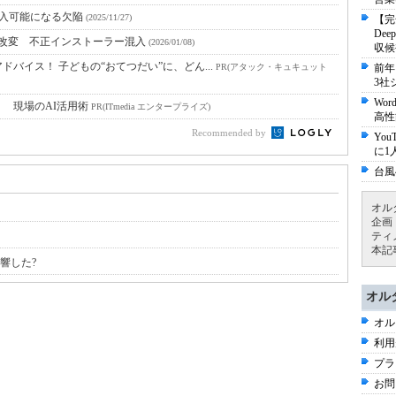
証なしで侵入可能になる欠陥
(2025/11/27)
【完
De
イトが改変 不正インストーラー混入
(2026/01/08)
収候
バイス！ 子どもの“おてつだい”に、どん...
PR(アタック・キュキュット
前年
3社
Wo
！ 現場のAI活用術
PR(ITmedia エンタープライズ)
高性
Recommended by
Yo
に1
台風
オル
企画
ティ
本記
影響した?
オル
オル
利用
プラ
お問