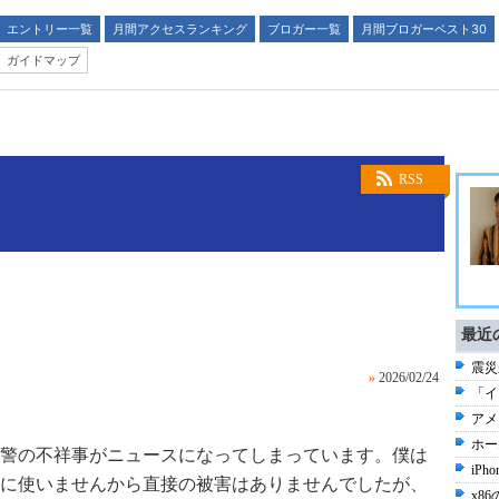
エントリー一覧
月間アクセスランキング
ブロガー一覧
月間ブロガーベスト30
ガイドマップ
RSS
最近
震災
»
2026/02/24
「イ
アメ
ホー
警の不祥事がニュースになってしまっています。僕は
iP
に使いませんから直接の被害はありませんでしたが、
x86