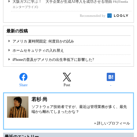
大阪ガスに学ぶ！ 大手企業が生成AI導入を成功させる理由
PR(ITmedia
エンタープライズ)
Recommended by
最新の投稿
アメリカ 夏時間固定: 何度目かの試み
ホームセキュリティの入れ替え
iPhoneの普及がアメリカの出生率低下に影響した?
Share
Post
-
若杉 尚
ソフトウェア技術者ですが、最近は管理業務が多く、最先
端から離れてしまったかな？
» 詳しいプロフィール
最近のエントリー