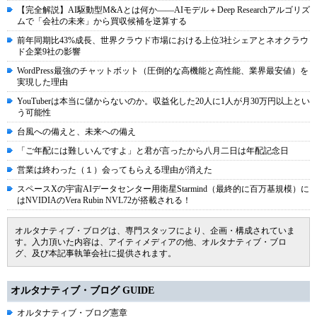
【完全解説】AI駆動型M&Aとは何か――AIモデル＋Deep Researchアルゴリズ
ムで「会社の未来」から買収候補を逆算する
前年同期比43%成長、世界クラウド市場における上位3社シェアとネオクラウ
ド企業9社の影響
WordPress最強のチャットボット（圧倒的な高機能と高性能、業界最安値）を
実現した理由
YouTuberは本当に儲からないのか。収益化した20人に1人が月30万円以上とい
う可能性
台風への備えと、未来への備え
「ご年配には難しいんですよ」と君が言ったから八月二日は年配記念日
営業は終わった（１）会ってもらえる理由が消えた
スペースXの宇宙AIデータセンター用衛星Starmind（最終的に百万基規模）に
はNVIDIAのVera Rubin NVL72が搭載される！
オルタナティブ・ブログは、専門スタッフにより、企画・構成されていま
す。入力頂いた内容は、アイティメディアの他、オルタナティブ・ブロ
グ、及び本記事執筆会社に提供されます。
オルタナティブ・ブログ GUIDE
オルタナティブ・ブログ憲章