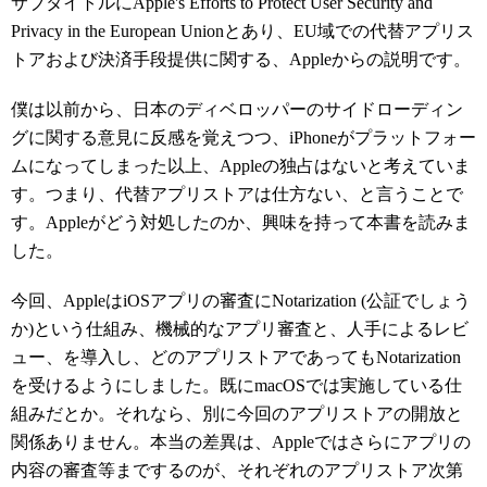
サブタイトルにApple's Efforts to Protect User Security and
Privacy in the European Unionとあり、EU域での代替アプリス
トアおよび決済手段提供に関する、Appleからの説明です。
僕は以前から、日本のディベロッパーのサイドローディン
グに関する意見に反感を覚えつつ、iPhoneがプラットフォー
ムになってしまった以上、Appleの独占はないと考えていま
す。つまり、代替アプリストアは仕方ない、と言うことで
す。Appleがどう対処したのか、興味を持って本書を読みま
した。
今回、AppleはiOSアプリの審査にNotarization (公証でしょう
か)という仕組み、機械的なアプリ審査と、人手によるレビ
ュー、を導入し、どのアプリストアであってもNotarization
を受けるようにしました。既にmacOSでは実施している仕
組みだとか。それなら、別に今回のアプリストアの開放と
関係ありません。本当の差異は、Appleではさらにアプリの
内容の審査等までするのが、それぞれのアプリストア次第