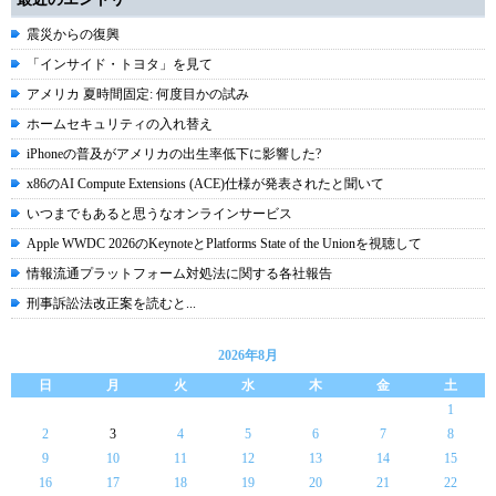
震災からの復興
「インサイド・トヨタ」を見て
アメリカ 夏時間固定: 何度目かの試み
ホームセキュリティの入れ替え
iPhoneの普及がアメリカの出生率低下に影響した?
x86のAI Compute Extensions (ACE)仕様が発表されたと聞いて
いつまでもあると思うなオンラインサービス
Apple WWDC 2026のKeynoteとPlatforms State of the Unionを視聴して
情報流通プラットフォーム対処法に関する各社報告
刑事訴訟法改正案を読むと...
2026年8月
日
月
火
水
木
金
土
1
2
3
4
5
6
7
8
9
10
11
12
13
14
15
16
17
18
19
20
21
22