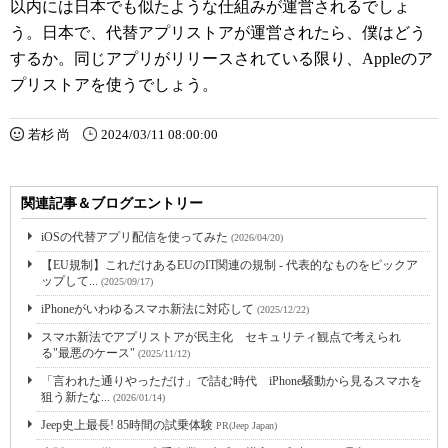
以内には日本でも似たような仕組みが運営されるでしょ
う。日本で、代替アプリストアが運営されたら、僕はどう
するか。同じアプリがリリースされている限り、Appleのア
プリストアを使うでしょう。
若杉 尚
2024/03/11 08:00:00
関連記事＆ブログエントリー
iOSの代替アプリ配信を使ってみた
(2026/04/20)
【EU規制】これだけあるEUのIT関連の規制 - 代表的なものをピックア
ップして...
(2025/09/17)
iPhoneがいわゆるスマホ新法に対応して
(2025/12/22)
スマホ新法でアプリストアが民主化 セキュリティ観点で考えられ
る"最悪のケース"
(2025/11/12)
「言われた通りやっただけ」で詰む時代 iPhone騒動から見るスマホを
狙う新たな...
(2026/01/14)
Jeep史上最長! 85時間の試乗体験
PR(Jeep Japan)