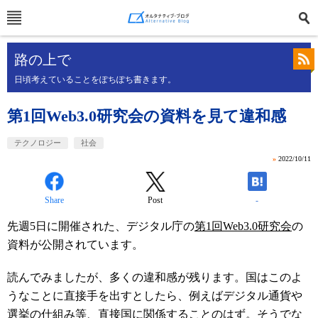
路の上で
日頃考えていることをぽちぽち書きます。
第1回Web3.0研究会の資料を見て違和感
テクノロジー
社会
»
2022/10/11
Share
Post
-
先週5日に開催された、デジタル庁の
第1回Web3.0研究会
の
資料が公開されています。
読んでみましたが、多くの違和感が残ります。国はこのよ
うなことに直接手を出すとしたら、例えばデジタル通貨や
選挙の仕組み等、直接国に関係することのはず。そうでな