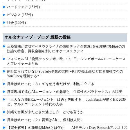
ハードウェア (151件)
ビジネス (182件)
社会 (195件)
オルタナティブ・ブログ 最新の投稿
三菱電機が買収すべきウクライナの防衛テック企業3社をAI駆動型M&Aの方
法論で特定、買収金額を割り出すケーススタディ
フィジカルAI「物流テック」米、欧、中、日、シンガポールのユースケース
とプレイヤーまとめ
割と知られていないYouTube事業の実態〜KPIや売上高など世界規模で今の
YouTubeを理解する〜
営業は終わった（３）AIを使う者だけが、利他に立てる
営業現場で進むAIエージェントの急増と「生産性のパラドックス」の現実
「巨大な万能HRエージェント」は必ず失敗する----Josh Bersinが描くHR 2030
と、マルチエージェント時代の人事
沖縄で台風が来たときの過ごし方、とでも言うか
営業は終わった（２）普遍はAIに、個別は人間に
【完全解説】AI駆動型M&Aとは何か――AIモデル＋Deep Researchアルゴリズ