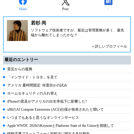
Share
Post
-
若杉 尚
ソフトウェア技術者ですが、最近は管理業務が多く、最先
端から離れてしまったかな？
» 詳しいプロフィール
最近のエントリー
震災からの復興
「インサイド・トヨタ」を見て
アメリカ 夏時間固定: 何度目かの試み
ホームセキュリティの入れ替え
iPhoneの普及がアメリカの出生率低下に影響した?
x86のAI Compute Extensions (ACE)仕様が発表されたと聞いて
いつまでもあると思うなオンラインサービス
Apple WWDC 2026のKeynoteとPlatforms State of the Unionを視聴して
情報流通プラットフォーム対処法に関する各社報告