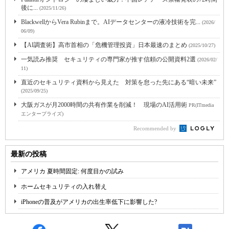
後に...
(2025/11/26)
BlackwellからVera Rubinまで。AIデータセンターの液冷技術を完...
(2026/
06/09)
【AI調査術】高市首相の「危機管理投資」日本最速のまとめ
(2025/10/27)
一気読み推奨 セキュリティの専門家が推す信頼の公開資料2選
(2026/02/
11)
直近のセキュリティ資料から見えた 対策を怠った先にある“暗い未来”
(2025/09/25)
大阪ガスが月2000時間の共有作業を削減！ 現場のAI活用術
PR(ITmedia
エンタープライズ)
Recommended by
最新の投稿
アメリカ 夏時間固定: 何度目かの試み
ホームセキュリティの入れ替え
iPhoneの普及がアメリカの出生率低下に影響した?