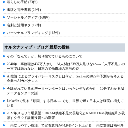
暮らしの手帖 (73件)
出版と電子書籍 (24件)
ソーシャルメディア (160件)
名刺と活用ネタ (17件)
パーソナルブランディング (115件)
オルタナティブ・ブログ 最新の投稿
その「なんて」が、切り捨てているものについて
2040年、事務職は437万人余り、AI人材は339万人足りない----「人手不足」の
一言では語れない、日本の労働市場の本当の姿
AI推論によるプライバシーリスクとは何か、Gartnerの2029年予測から考える
企業のAIガバナンス
今騒がれているAIデータセンターとはいったい何なのか?!! 10分でわかるAI
データセンターの話
LinkedInで見る「鎖国」する日本 ― でも、世界で輝く日本人は確実に増えて
いる
2027年メモリ市場展望：DRAM供給不足の長期化とNAND Flash供給緩和が及
ぼすクラウド設備投資への影響
「両立しやすい職場」で定着意向が44.9ポイント上がる----両立支援は福利厚