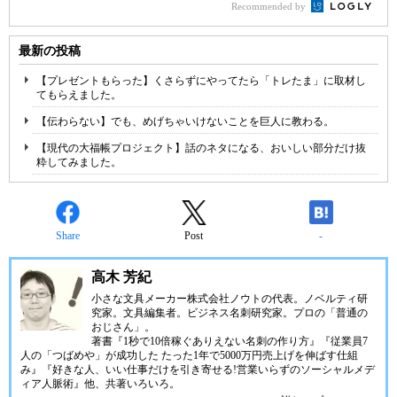
Recommended by
最新の投稿
【プレゼントもらった】くさらずにやってたら「トレたま」に取材し
てもらえました。
【伝わらない】でも、めげちゃいけないことを巨人に教わる。
【現代の大福帳プロジェクト】話のネタになる、おいしい部分だけ抜
粋してみました。
Share
Post
-
高木 芳紀
小さな文具メーカー株式会社ノウトの代表。ノベルティ研
究家。文具編集者。ビジネス名刺研究家。プロの「普通の
おじさん」。
著書『1秒で10倍稼ぐありえない名刺の作り方』『従業員7
人の「つばめや」が成功した たった1年で5000万円売上げを伸ばす仕組
み』『好きな人、いい仕事だけを引き寄せる!営業いらずのソーシャルメデ
ィア人脈術』他、共著いろいろ。