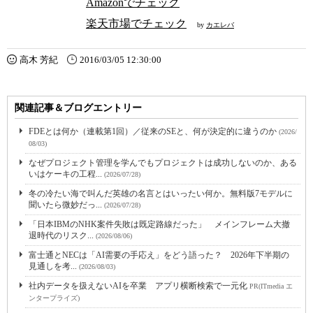
Amazonでチェック
楽天市場でチェック
by
カエレバ
高木 芳紀
2016/03/05 12:30:00
関連記事＆ブログエントリー
FDEとは何か（連載第1回）／従来のSEと、何が決定的に違うのか
(2026/
08/03)
なぜプロジェクト管理を学んでもプロジェクトは成功しないのか、ある
いはケーキの工程...
(2026/07/28)
冬の冷たい海で叫んだ英雄の名言とはいったい何か。無料版7モデルに
聞いたら微妙だっ...
(2026/07/28)
「日本IBMのNHK案件失敗は既定路線だった」 メインフレーム大撤
退時代のリスク...
(2026/08/06)
富士通とNECは「AI需要の手応え」をどう語った？ 2026年下半期の
見通しを考...
(2026/08/03)
社内データを扱えないAIを卒業 アプリ横断検索で一元化
PR(ITmedia エ
ンタープライズ)