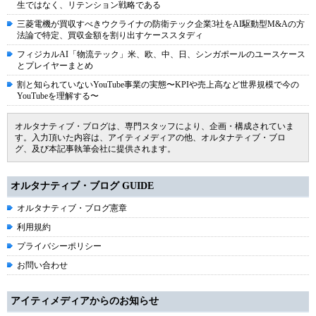
生ではなく、リテンション戦略である
三菱電機が買収すべきウクライナの防衛テック企業3社をAI駆動型M&Aの方
法論で特定、買収金額を割り出すケーススタディ
フィジカルAI「物流テック」米、欧、中、日、シンガポールのユースケース
とプレイヤーまとめ
割と知られていないYouTube事業の実態〜KPIや売上高など世界規模で今の
YouTubeを理解する〜
オルタナティブ・ブログは、専門スタッフにより、企画・構成されていま
す。入力頂いた内容は、アイティメディアの他、オルタナティブ・ブロ
グ、及び本記事執筆会社に提供されます。
オルタナティブ・ブログ GUIDE
オルタナティブ・ブログ憲章
利用規約
プライバシーポリシー
お問い合わせ
アイティメディアからのお知らせ