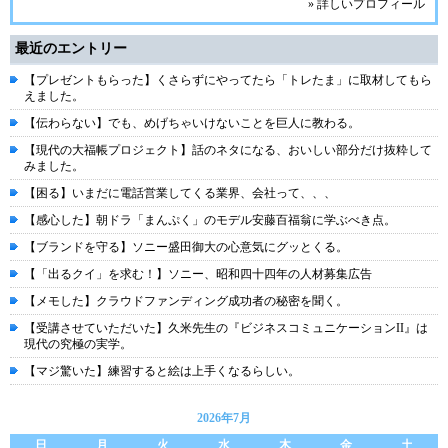
» 詳しいプロフィール
最近のエントリー
【プレゼントもらった】くさらずにやってたら「トレたま」に取材してもら
えました。
【伝わらない】でも、めげちゃいけないことを巨人に教わる。
【現代の大福帳プロジェクト】話のネタになる、おいしい部分だけ抜粋して
みました。
【困る】いまだに電話営業してくる業界、会社って、、、
【感心した】朝ドラ「まんぷく」のモデル安藤百福翁に学ぶべき点。
【ブランドを守る】ソニー盛田御大の心意気にグッとくる。
【「出るクイ」を求む！】ソニー、昭和四十四年の人材募集広告
【メモした】クラウドファンディング成功者の秘密を聞く。
【受講させていただいた】久米先生の『ビジネスコミュニケーションII』は
現代の究極の実学。
【マジ驚いた】練習すると絵は上手くなるらしい。
2026年7月
日
月
火
水
木
金
土