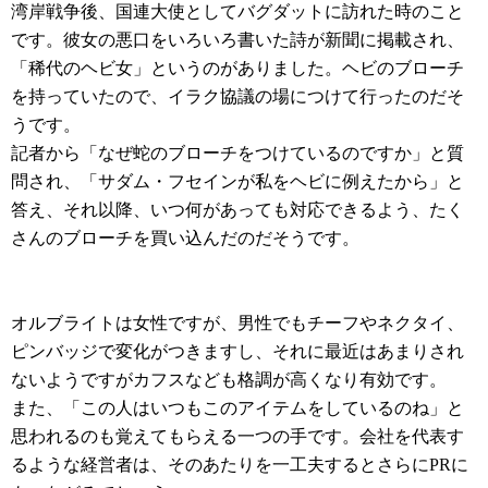
湾岸戦争後、国連大使としてバグダットに訪れた時のこと
です。彼女の悪口をいろいろ書いた詩が新聞に掲載され、
「稀代のヘビ女」というのがありました。ヘビのブローチ
を持っていたので、イラク協議の場につけて行ったのだそ
うです。
記者から「なぜ蛇のブローチをつけているのですか」と質
問され、「サダム・フセインが私をヘビに例えたから」と
答え、それ以降、いつ何があっても対応できるよう、たく
さんのブローチを買い込んだのだそうです。
オルブライトは女性ですが、男性でもチーフやネクタイ、
ピンバッジで変化がつきますし、それに最近はあまりされ
ないようですがカフスなども格調が高くなり有効です。
また、「この人はいつもこのアイテムをしているのね」と
思われるのも覚えてもらえる一つの手です。会社を代表す
るような経営者は、そのあたりを一工夫するとさらにPRに