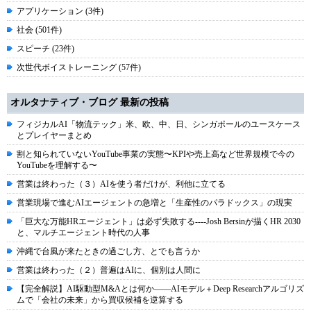
アプリケーション (3件)
社会 (501件)
スピーチ (23件)
次世代ボイストレーニング (57件)
オルタナティブ・ブログ 最新の投稿
フィジカルAI「物流テック」米、欧、中、日、シンガポールのユースケース
とプレイヤーまとめ
割と知られていないYouTube事業の実態〜KPIや売上高など世界規模で今の
YouTubeを理解する〜
営業は終わった（３）AIを使う者だけが、利他に立てる
営業現場で進むAIエージェントの急増と「生産性のパラドックス」の現実
「巨大な万能HRエージェント」は必ず失敗する----Josh Bersinが描くHR 2030
と、マルチエージェント時代の人事
沖縄で台風が来たときの過ごし方、とでも言うか
営業は終わった（２）普遍はAIに、個別は人間に
【完全解説】AI駆動型M&Aとは何か――AIモデル＋Deep Researchアルゴリズ
ムで「会社の未来」から買収候補を逆算する