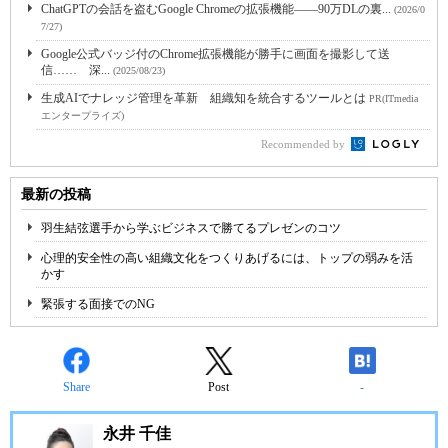
ChatGPTの会話を盗むGoogle Chromeの拡張機能――90万DLの裏...
(2026/0
7/27)
Google公式バッジ付のChrome拡張機能が勝手に画面を撮影して送
信…… 深...
(2025/08/23)
生成AIでナレッジ管理を革新 組織知を統合するツールとは
PR(ITmedia
エンタープライズ)
Recommended by
最新の投稿
羽生結弦選手から学ぶビジネスで勝てるプレゼンのコツ
心理的安全性の高い組織文化をつくりあげるには、トップの弱みを活
かす
緊張する面接でのNG
Share
Post
-
永井 千佳