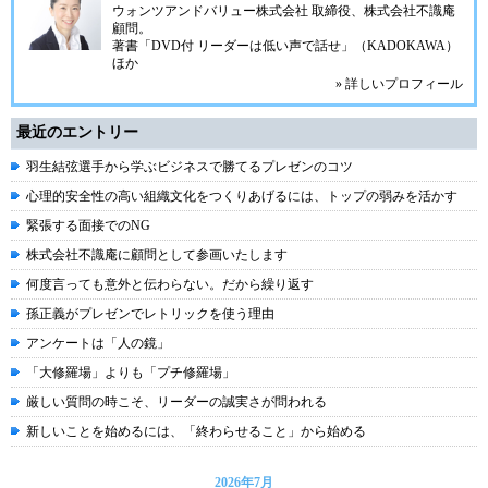
ウォンツアンドバリュー株式会社 取締役、株式会社不識庵
顧問。
著書「DVD付 リーダーは低い声で話せ」（KADOKAWA）
ほか
» 詳しいプロフィール
最近のエントリー
羽生結弦選手から学ぶビジネスで勝てるプレゼンのコツ
心理的安全性の高い組織文化をつくりあげるには、トップの弱みを活かす
緊張する面接でのNG
株式会社不識庵に顧問として参画いたします
何度言っても意外と伝わらない。だから繰り返す
孫正義がプレゼンでレトリックを使う理由
アンケートは「人の鏡」
「大修羅場」よりも「プチ修羅場」
厳しい質問の時こそ、リーダーの誠実さが問われる
新しいことを始めるには、「終わらせること」から始める
2026年7月