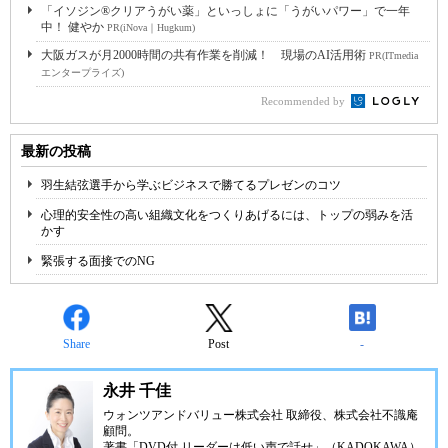
「イソジン®クリアうがい薬」といっしょに「うがいパワー」で一年
中！ 健やか
PR(iNova｜Hugkum)
大阪ガスが月2000時間の共有作業を削減！ 現場のAI活用術
PR(ITmedia
エンタープライズ)
Recommended by
最新の投稿
羽生結弦選手から学ぶビジネスで勝てるプレゼンのコツ
心理的安全性の高い組織文化をつくりあげるには、トップの弱みを活
かす
緊張する面接でのNG
Share
Post
-
永井 千佳
ウォンツアンドバリュー株式会社 取締役、株式会社不識庵
顧問。
著書「DVD付 リーダーは低い声で話せ」（KADOKAWA）