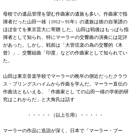
母校での遺品管理を望む作曲家の遺族も多い。作曲家で指
揮者だった山田一雄（1912～91年）の遺族は彼の自筆譜の
ほぼ全てを東京芸大に寄贈 した。山田は戦後はもっぱら指
揮者として知られ、特にマーラーの交響曲の演奏には定評
があった。しかし、戦前は「大管弦楽の為の交響的《木
曾》」、交響組曲「印度」などの作曲家として知られてい
た。
山田は東京音楽学校でマーラーの晩年の側近だったクラウ
ス・プリングスハイムから作曲を学んだ。マーラー直伝の
作曲法ともいえる。「作曲家とし ての山田一雄の学術的研
究はこれからだ」と大角氏は話す
・・・・・（以上引用）・・・・・
マーラーの作品に造詣が深く、日本で「マーラー・ブー