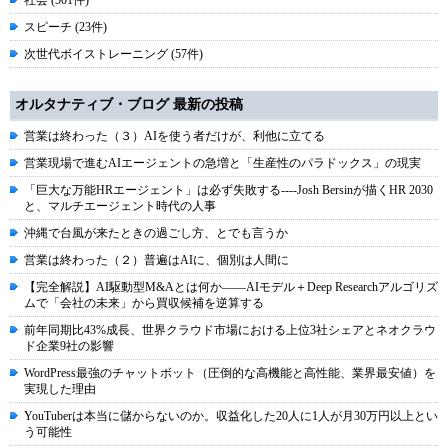
社会 (501件)
スピーチ (23件)
次世代ボイストレーニング (57件)
オルタナティブ・ブログ 最新の投稿
営業は終わった（３）AIを使う者だけが、利他に立てる
営業現場で進むAIエージェントの急増と「生産性のパラドックス」の現実
「巨大な万能HRエージェント」は必ず失敗する----Josh Bersinが描くHR 2030
と、マルチエージェント時代の人事
沖縄で台風が来たときの過ごし方、とでも言うか
営業は終わった（２）普遍はAIに、個別は人間に
【完全解説】AI駆動型M&Aとは何か――AIモデル＋Deep Researchアルゴリズ
ムで「会社の未来」から買収候補を逆算する
前年同期比43%成長、世界クラウド市場における上位3社シェアとネオクラウ
ド企業9社の影響
WordPress最強のチャットボット（圧倒的な高機能と高性能、業界最安値）を
実現した理由
YouTuberは本当に儲からないのか。収益化した20人に1人が月30万円以上とい
う可能性