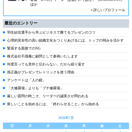
ほか
» 詳しいプロフィール
最近のエントリー
羽生結弦選手から学ぶビジネスで勝てるプレゼンのコツ
心理的安全性の高い組織文化をつくりあげるには、トップの弱みを活かす
緊張する面接でのNG
株式会社不識庵に顧問として参画いたします
何度言っても意外と伝わらない。だから繰り返す
孫正義がプレゼンでレトリックを使う理由
アンケートは「人の鏡」
「大修羅場」よりも「プチ修羅場」
厳しい質問の時こそ、リーダーの誠実さが問われる
新しいことを始めるには、「終わらせること」から始める
2026年7月
日
月
火
水
木
金
土