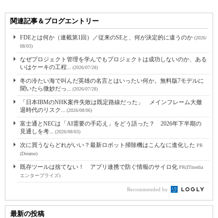
関連記事＆ブログエントリー
FDEとは何か（連載第1回）／従来のSEと、何が決定的に違うのか
(2026/
08/03)
なぜプロジェクト管理を学んでもプロジェクトは成功しないのか、ある
いはケーキの工程...
(2026/07/28)
冬の冷たい海で叫んだ英雄の名言とはいったい何か。無料版7モデルに
聞いたら微妙だっ...
(2026/07/28)
「日本IBMのNHK案件失敗は既定路線だった」 メインフレーム大撤
退時代のリスク...
(2026/08/06)
富士通とNECは「AI需要の手応え」をどう語った？ 2026年下半期の
見通しを考...
(2026/08/03)
次に買うならどれがいい？最新ロボット掃除機はこんなに進化した
PR
(Dreame)
既存ツールは捨てない！ アプリ連携で防ぐ情報のサイロ化
PR(ITmedia
エンタープライズ)
Recommended by
最新の投稿