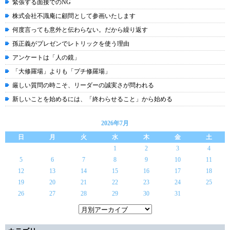
緊張する面接でのNG
株式会社不識庵に顧問として参画いたします
何度言っても意外と伝わらない。だから繰り返す
孫正義がプレゼンでレトリックを使う理由
アンケートは「人の鏡」
「大修羅場」よりも「プチ修羅場」
厳しい質問の時こそ、リーダーの誠実さが問われる
新しいことを始めるには、「終わらせること」から始める
2026年7月
日
月
火
水
木
金
土
1
2
3
4
5
6
7
8
9
10
11
12
13
14
15
16
17
18
19
20
21
22
23
24
25
26
27
28
29
30
31