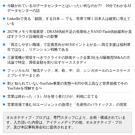
今騒がれているAIデータセンターとはいったい何なのか?!! 10分でわかるAI
データセンターの話
LinkedInで見る「鎖国」する日本 ― でも、世界で輝く日本人は確実に増えて
いる
2027年メモリ市場展望：DRAM供給不足の長期化とNAND Flash供給緩和が及
ぼすクラウド設備投資への影響
「両立しやすい職場」で定着意向が44.9ポイント上がる----両立支援は福利厚
生ではなく、リテンション戦略である
三菱電機が買収すべきウクライナの防衛テック企業3社をAI駆動型M&Aの方
法論で特定、買収金額を割り出すケーススタディ
フィジカルAI「物流テック」米、欧、中、日、シンガポールのユースケース
とプレイヤーまとめ
割と知られていないYouTube事業の実態〜KPIや売上高など世界規模で今の
YouTubeを理解する〜
営業は終わった（３）AIを使う者だけが、利他に立てる
営業現場で進むAIエージェントの急増と「生産性のパラドックス」の現実
オルタナティブ・ブログは、専門スタッフにより、企画・構成されていま
す。入力頂いた内容は、アイティメディアの他、オルタナティブ・ブロ
グ、及び本記事執筆会社に提供されます。