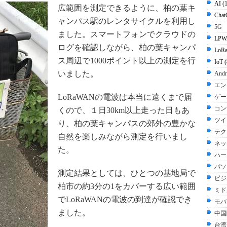
AI (
広範囲を測定できるように、柏の葉キ
Chat
ャンパス駅のレンタサイクルを利用し
5G
ました。スマートフォンでクラウドの
LPW
ログを確認しながら、柏の葉キャンパ
LoR
ス周辺で1000ポイント以上の測定を行
IoT 
いました。
Andr
エン
LoRaWANの電波は本当に遠くまで届
ゲー
コン
くので、１日30km以上走った日もあ
ツイ
り、柏の葉キャンパスの郊外の豊かな
テク
自然を楽しみながら測定を行いまし
ネッ
た。
ハー
パソ
測定結果としては、ひとつの基地局で
ビジ
柏市の約3分の1をカバーする広い範囲
ミド
でLoRaWANの電波の到達が確認でき
モバ
ました。
中国
台湾