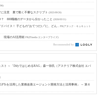
/06)
アに注意 裏で動く不審なスクリプト
(2025/09/26)
枠？ 800職種のデータから分かったこと
(2026/03/11)
バイス！ 子どもの“おてつだい”に、どん...
PR(アタック・キュキュット
！ 現場のAI活用術
PR(ITmedia エンタープライズ)
Recommended by
ジェスト ～「DifyではじめるRAG」森一弥氏（アステリア株式会社 エバ
会
機能GPTsを活用した業務改善エージェント開発方法と活用事例」 ～ 第６