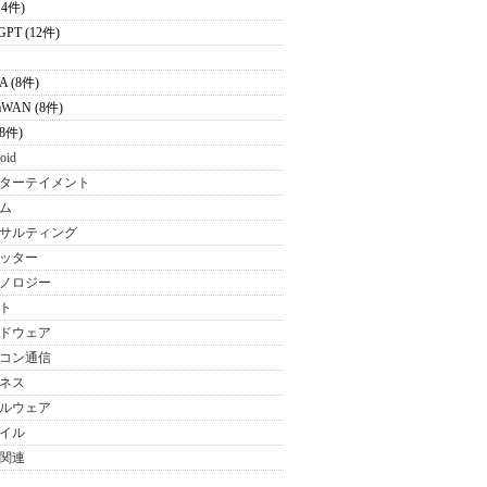
14件)
GPT (12件)
A (8件)
aWAN (8件)
(8件)
oid
ターテイメント
ム
サルティング
ッター
ノロジー
ト
ドウェア
コン通信
ネス
ルウェア
イル
関連