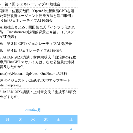
IS：第７回 ジェネレーティブAI 勉強会
IS講演：佐藤拓哉氏「OpenAIの新機能GPTsを活
た業務改善エージェント開発方法と活用事例」
第６回 ジェネレーティブAI 勉強会
AI勉強会まとめ：園田智也氏「インフラ化され
能：Transformerの技術的背景と今後」（アステ
ART 代表）
め：第３回 GPT / ジェネレーティブAI 勉強会
め：第４回 ジェネレーティブAI 勉強会
PS JAPAN 2023 講演：村井宗明氏「自治体の行政
専用ChatGPT マサルくんは、なぜ公務員に爆発
普及したのか?」
rnoteからNotion、UpNote、OneNoteへの移行
関連ダイジェスト：ChatGPT大型アップデート
e Interpreter」
PS JAPAN 2023 講演：上村章文氏「生成系AI研究
めざすもの」
2026年7月
月
火
水
木
金
土
1
2
3
4