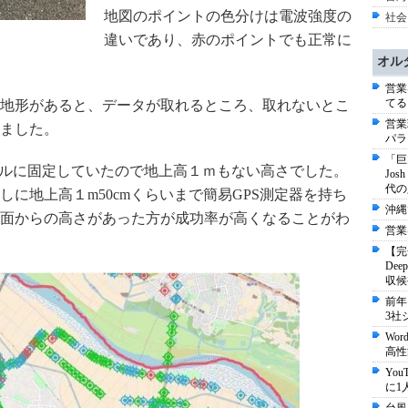
地図のポイントの色分けは電波強度の
社会
違いであり、赤のポイントでも正常に
オル
営業
てる
地形があると、データが取れるところ、取れないとこ
営業
ました。
パラ
「巨
ドルに固定していたので地上高１ｍもない高さでした。
Jo
代の
に地上高１m50cmくらいまで簡易GPS測定器を持ち
沖縄
面からの高さがあった方が成功率が高くなることがわ
営業
【完
De
収候
前年
3社
Wo
高性
Yo
に1