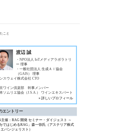
ったこと
渡辺 誠
・NPO法人 IoTメディアラボラトリ
ー 理事
・一般社団法人 生成ＡＩ協会
（GAIS） 理事
ンスウェイ株式会社 CTO
京ワイン倶楽部 幹事メンバー
本ソムリエ協会（J.S.A.） ワインエキスパート
» 詳しいプロフィール
のエントリー
IS主催：RAG 開発 セミナー・ダイジェスト ～
ifyではじめるRAG」森一弥氏（アステリア株式
 エバンジェリスト）