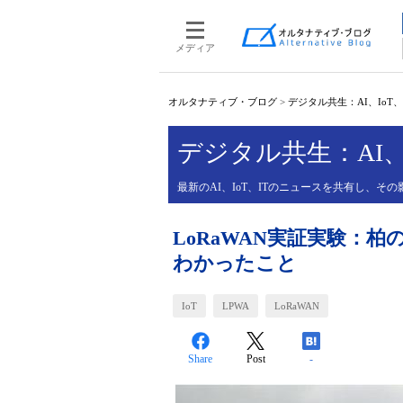
メディア
オルタナティブ・ブログ
>
デジタル共生：AI、IoT
デジタル共生：AI、
最新のAI、IoT、ITのニュースを共有し、
LoRaWAN実証実験：
わかったこと
IoT
LPWA
LoRaWAN
Share
Post
-