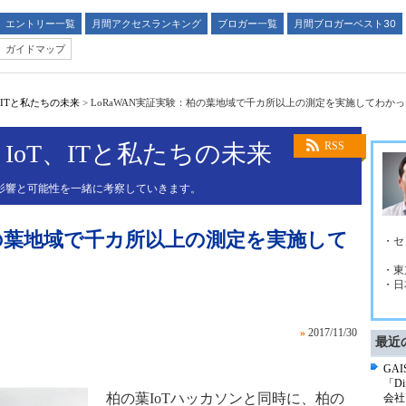
エントリー一覧
月間アクセスランキング
ブロガー一覧
月間ブロガーベスト30
ガイドマップ
、ITと私たちの未来
>
LoRaWAN実証実験：柏の葉地域で千カ所以上の測定を実施してわか
IoT、ITと私たちの未来
RSS
その影響と可能性を一緒に考察していきます。
柏の葉地域で千カ所以上の測定を実施して
・セ
・東
・日
»
2017/11/30
最近
GA
「D
柏の葉IoTハッカソンと同時に、柏の
会社