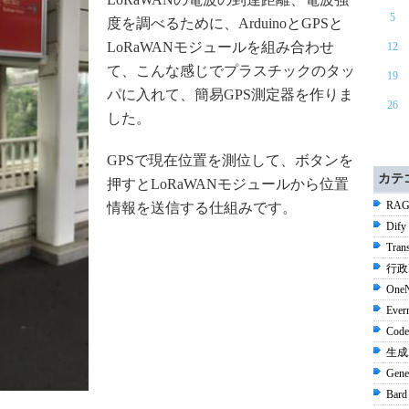
5
度を調べるために、ArduinoとGPSと
LoRaWANモジュールを組み合わせ
12
て、こんな感じでプラスチックのタッ
19
パに入れて、簡易GPS測定器を作りま
26
した。
GPSで現在位置を測位して、ボタンを
カテ
押すとLoRaWANモジュールから位置
RAG
情報を送信する仕組みです。
Dify
Tran
行政D
OneN
Ever
Code
生成A
Gene
Bard