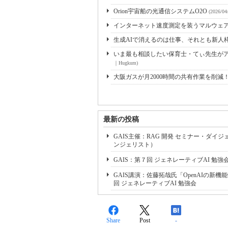
Orion宇宙船の光通信システムO2O
(2026/04
インターネット速度測定を装うマルウェ
生成AIで消えるのは仕事、それとも新人
いま最も相談したい保育士・てぃ先生がアド
｜Hugkum)
大阪ガスが月2000時間の共有作業を削減
最新の投稿
GAIS主催：RAG 開発 セミナー・ダイ
ンジェリスト）
GAIS：第７回 ジェネレーティブAI 勉強
GAIS講演：佐藤拓哉氏「OpenAIの新
回 ジェネレーティブAI 勉強会
Share
Post
-