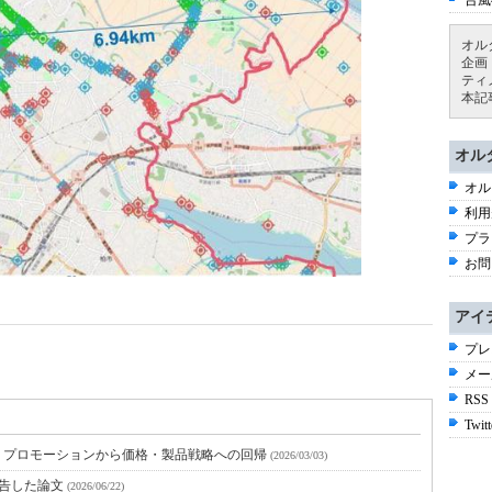
台風
オル
企画
ティ
本記
オル
オル
利用
プラ
お問
アイ
プレ
メー
RSS
Twitt
：プロモーションから価格・製品戦略への回帰
(2026/03/03)
報告した論文
(2026/06/22)