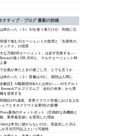
タナティブ・ブログ 最新の投稿
は終わった（３）AIを使う者だけが、利他に立
現場で進むAIエージェントの急増と「生産性の
ドックス」の現実
大な万能HRエージェント」は必ず失敗する----
sh Bersinが描くHR 2030と、マルチエージェント時
人事
で台風が来たときの過ごし方、とでも言うか
は終わった（２）普遍はAIに、個別は人間に
全解説】AI駆動型M&Aとは何か――AIモデル＋
ep Researchアルゴリズムで「会社の未来」から買
補を逆算する
同期比43%成長、世界クラウド市場における上位
シェアとネオクラウド企業9社の影響
rdPress最強のチャットボット（圧倒的な高機能と
能、業界最安値）を実現した理由
uTuberは本当に儲からないのか。収益化した20人
人が月30万円以上という可能性