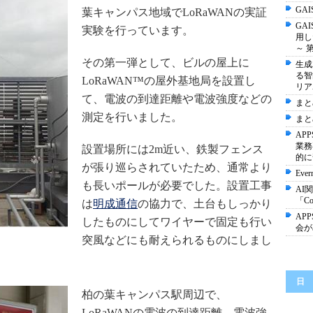
GA
葉キャンパス地域でLoRaWANの実証
GA
実験を行っています。
用し
～ 
その第一弾として、ビルの屋上に
生成
る智
LoRaWAN™の屋外基地局を設置し
リア
て、電波の到達距離や電波強度などの
まと
測定を行いました。
まと
AP
業務
設置場所には2m近い、鉄製フェンス
的に
が張り巡らされていたため、通常より
Eve
も長いポールが必要でした。設置工事
AI
「Cod
は
明成通信
の協力で、土台もしっかり
AP
したものにしてワイヤーで固定も行い
会が
突風などにも耐えられるものにしまし
日
柏の葉キャンパス駅周辺で、
LoRaWANの電波の到達距離、電波強