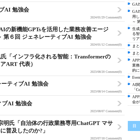
GA
ブAI 勉強会
GA
用し
2024/01/29
Comment(0)
～ 
nAIの新機能GPTsを活用した業務改善エージ
生成
る智
 第６回 ジェネレーティブAI 勉強会
リア
2024/01/12
Comment(0)
まと
まと
「インフラ化される智能：Transformerの
AP
ART 代表）
業務
的に
2023/08/20
Comment(0)
Eve
レーティブAI 勉強会
AI
「Cod
2023/08/14
Comment(0)
AP
会が
ブAI 勉強会
2023/08/07
Comment(0)
：村井宗明氏「自治体の行政業務専用ChatGPT マサ
日
に普及したのか?」
2023/07/18
Comment(0)