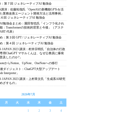
IS：第７回 ジェネレーティブAI 勉強会
IS講演：佐藤拓哉氏「OpenAIの新機能GPTsを活
た業務改善エージェント開発方法と活用事例」
第６回 ジェネレーティブAI 勉強会
AI勉強会まとめ：園田智也氏「インフラ化され
能：Transformerの技術的背景と今後」（アステ
ART 代表）
め：第３回 GPT / ジェネレーティブAI 勉強会
め：第４回 ジェネレーティブAI 勉強会
PS JAPAN 2023 講演：村井宗明氏「自治体の行政
専用ChatGPT マサルくんは、なぜ公務員に爆発
普及したのか?」
rnoteからNotion、UpNote、OneNoteへの移行
関連ダイジェスト：ChatGPT大型アップデート
e Interpreter」
PS JAPAN 2023 講演：上村章文氏「生成系AI研究
めざすもの」
2026年7月
月
火
水
木
金
土
1
2
3
4