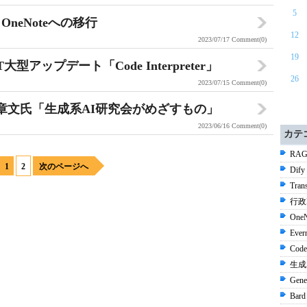
5
e、OneNoteへの移行
12
2023/07/17
Comment(0)
19
型アップデート「Code Interpreter」
26
2023/07/15
Comment(0)
演：上村章文氏「生成系AI研究会がめざすもの」
2023/06/16
Comment(0)
カテ
RAG
1
2
次のページへ
Dify
Tran
行政D
OneN
Ever
Code
生成A
Gene
Bard