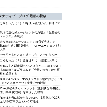
タナティブ・ブログ 最新の投稿
は終わった（３）AIを使う者だけが、利他に立
現場で進むAIエージェントの急増と「生産性の
ドックス」の現実
大な万能HRエージェント」は必ず失敗する----
sh Bersinが描くHR 2030と、マルチエージェント時
人事
で台風が来たときの過ごし方、とでも言うか
は終わった（２）普遍はAIに、個別は人間に
全解説】AI駆動型M&Aとは何か――AIモデル＋
ep Researchアルゴリズムで「会社の未来」から買
補を逆算する
同期比43%成長、世界クラウド市場における上位
シェアとネオクラウド企業9社の影響
rdPress最強のチャットボット（圧倒的な高機能と
能、業界最安値）を実現した理由
uTuberは本当に儲からないのか。収益化した20人
人が月30万円以上という可能性