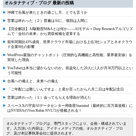
オルタナティブ・ブログ 最新の投稿
沖縄で台風が来たときの過ごし方、とでも言うか
営業は終わった（２）普遍はAIに、個別は人間に
【完全解説】AI駆動型M&Aとは何か――AIモデル＋Deep Researchアルゴリズ
ムで「会社の未来」から買収候補を逆算する
前年同期比43%成長、世界クラウド市場における上位3社シェアとネオクラウ
ド企業9社の影響
WordPress最強のチャットボット（圧倒的な高機能と高性能、業界最安値）を
実現した理由
YouTuberは本当に儲からないのか。収益化した20人に1人が月30万円以上とい
う可能性
台風への備えと、未来への備え
「ご年配には難しいんですよ」と君が言ったから八月二日は年配記念日
営業は終わった（１）会ってもらえる理由が消えた
スペースXの宇宙AIデータセンター用衛星Starmind（最終的に百万基規模）に
はNVIDIAのVera Rubin NVL72が搭載される！
オルタナティブ・ブログは、専門スタッフにより、企画・構成されていま
す。入力頂いた内容は、アイティメディアの他、オルタナティブ・ブロ
グ、及び本記事執筆会社に提供されます。