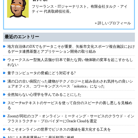
フリーランス・ITジャーナリスト。有限会社タルク・アイ
ティー 代表取締役社長。
» 詳しいプロフィール
最近のエントリー
地方自治体のDXでもデータこそが重要、矢板市文化スポーツ複合施設におけ
るデータ連携基盤とアプリケーション開発の取り組み
ウォークスルー型無人店舗が日本で新たな買い物体験の変革を起こすかもし
れない
量子コンピュータの脅威にどう対応する?
溝の口の古い病院だった建物がテクノロジーと組み合わされ気持ちの良いシ
ェアオフィス、コワーキングスペース「nokutica」になった
全然知らない心理学を学んでみることにした
スピーチtoテキストのサービスを使って自分のスピーチの善し悪しを見極め
る
Zoomが同社のコア・オンライン・ミーティング・サービスのクラウド・イン
フラストラクチャ・プロバイダーにOracle Cloudを選定
今こそオンラインの世界でビジネスの価値を最大化する工夫を
AIによる資産運用がここ最近順調に推移