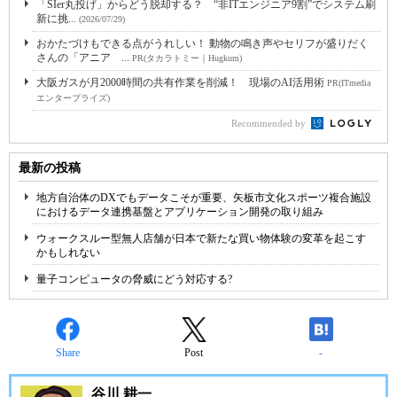
「SIer丸投げ」からどう脱却する？ “非ITエンジニア9割”でシステム刷
新に挑...
(2026/07/29)
おかたづけもできる点がうれしい！ 動物の鳴き声やセリフが盛りだく
さんの「アニア ...
PR(タカラトミー｜Hugkum)
大阪ガスが月2000時間の共有作業を削減！ 現場のAI活用術
PR(ITmedia
エンタープライズ)
Recommended by
最新の投稿
地方自治体のDXでもデータこそが重要、矢板市文化スポーツ複合施設
におけるデータ連携基盤とアプリケーション開発の取り組み
ウォークスルー型無人店舗が日本で新たな買い物体験の変革を起こす
かもしれない
量子コンピュータの脅威にどう対応する?
Share
Post
-
谷川 耕一