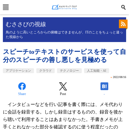
むささびの視線
鳥のように高いところからの俯瞰はできませんが、ITのことをちょっと違っ
た視線から
スピーチtoテキストのサービスを使って自
分のスピーチの善し悪しを見極める
アプリケーション
クラウド
テクノロジー
人工知能・AI
»
2022/08/16
Share
Post
-
インタビューなどを行い記事を書く際には、メモ代わり
に会話を録音する。しかし録音はするものの、録音を後か
ら聴いて利用することはあまりなかった。手書きメモが上
手くとれなかった部分を確認するのに使う程度だったの