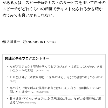
がある人は、スピーチtoテキストのサービスを用いて自分の
スピーチがどれくらいの精度でテキスト化されるかを確か
めてみても良いかもしれない。
谷川 耕一
2022/08/16 11:23:53
関連記事＆ブログエントリー
なぜプロジェクト管理を学んでもプロジェクトは成功しないのか、ある
いはケーキの工程...
(2026/07/28)
FDEとは何か（連載第1回）／従来のSEと、何が決定的に違うのか
(2026/
08/03)
冬の冷たい海で叫んだ英雄の名言とはいったい何か。無料版7モデルに
聞いたら微妙だっ...
(2026/07/28)
日本通運×アクセンチュアの124億円訴訟に学ぶ、なぜ大規模開発は“燃
える”のか
(2026/07/29)