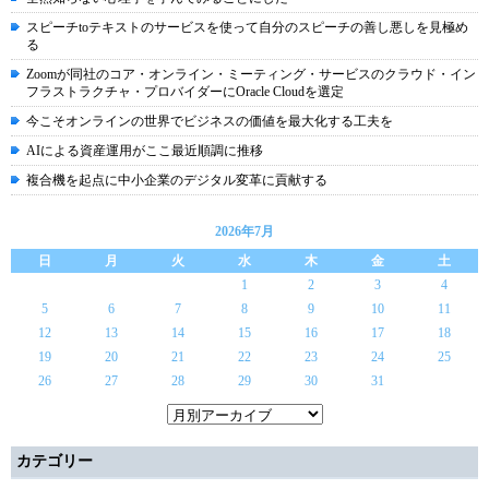
スピーチtoテキストのサービスを使って自分のスピーチの善し悪しを見極め
る
Zoomが同社のコア・オンライン・ミーティング・サービスのクラウド・イン
フラストラクチャ・プロバイダーにOracle Cloudを選定
今こそオンラインの世界でビジネスの価値を最大化する工夫を
AIによる資産運用がここ最近順調に推移
複合機を起点に中小企業のデジタル変革に貢献する
2026年7月
日
月
火
水
木
金
土
1
2
3
4
5
6
7
8
9
10
11
12
13
14
15
16
17
18
19
20
21
22
23
24
25
26
27
28
29
30
31
カテゴリー