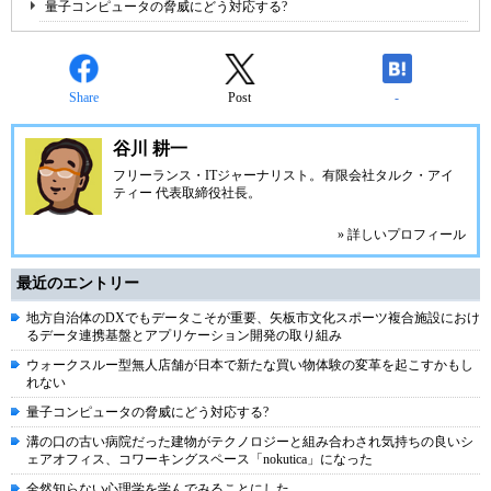
量子コンピュータの脅威にどう対応する?
Share
Post
-
谷川 耕一
フリーランス・ITジャーナリスト。有限会社タルク・アイ
ティー 代表取締役社長。
» 詳しいプロフィール
最近のエントリー
地方自治体のDXでもデータこそが重要、矢板市文化スポーツ複合施設におけ
るデータ連携基盤とアプリケーション開発の取り組み
ウォークスルー型無人店舗が日本で新たな買い物体験の変革を起こすかもし
れない
量子コンピュータの脅威にどう対応する?
溝の口の古い病院だった建物がテクノロジーと組み合わされ気持ちの良いシ
ェアオフィス、コワーキングスペース「nokutica」になった
全然知らない心理学を学んでみることにした