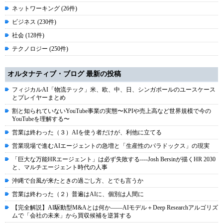
ネットワーキング (26件)
ビジネス (230件)
社会 (128件)
テクノロジー (250件)
オルタナティブ・ブログ 最新の投稿
フィジカルAI「物流テック」米、欧、中、日、シンガポールのユースケース
とプレイヤーまとめ
割と知られていないYouTube事業の実態〜KPIや売上高など世界規模で今の
YouTubeを理解する〜
営業は終わった（３）AIを使う者だけが、利他に立てる
営業現場で進むAIエージェントの急増と「生産性のパラドックス」の現実
「巨大な万能HRエージェント」は必ず失敗する----Josh Bersinが描くHR 2030
と、マルチエージェント時代の人事
沖縄で台風が来たときの過ごし方、とでも言うか
営業は終わった（２）普遍はAIに、個別は人間に
【完全解説】AI駆動型M&Aとは何か――AIモデル＋Deep Researchアルゴリズ
ムで「会社の未来」から買収候補を逆算する