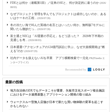
FDEとは何か（連載第1回）／従来のSEと、何が決定的に違うのか
(2026/
08/03)
なぜプロジェクト管理を学んでもプロジェクトは成功しないのか、ある
いはケーキの工程...
(2026/07/28)
冬の冷たい海で叫んだ英雄の名言とはいったい何か。無料版7モデルに
聞いたら微妙だっ...
(2026/07/28)
富士通とNECは「AI需要の手応え」をどう語った？ 2026年下半期の
見通しを考...
(2026/08/03)
日本通運×アクセンチュアの124億円訴訟に学ぶ、なぜ大規模開発は“燃
える”のか
(2026/07/29)
社内データを扱えないAIを卒業 アプリ横断検索で一元化
PR(ITmedia エ
ンタープライズ)
Recommended by
最新の投稿
地方自治体のDXでもデータこそが重要、矢板市文化スポーツ複合施設
におけるデータ連携基盤とアプリケーション開発の取り組み
ウォークスルー型無人店舗が日本で新たな買い物体験の変革を起こす
かもしれない