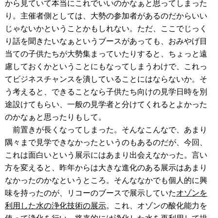
から見ていて本当にこれでいいのかなぁと思ってしまった
り。主催者側としては、大勢の参加者があるのだからいい
じゃないかということかもしれない。ただ、ここでじっく
り話を聞きたいなぁというブースがあっても、おみやげ目
当ての子供たちが大勢集まっていたりすると、ちょっと遠
慮しておくかということにもなってしまうわけで、これっ
てビジネスチャンスを潰していることにはならないか。そ
う考えると、できることなら子供たち向けの見学日時を別
途設けてもらい、一般の見学者と分けてくれるとよかった
のかなぁと思ったりもして。
前置きが長くなってしまった。そんなこんなで、あまり
隅々まで見学できなかったというのもあるのだが、今回、
これは面白いという展示にはあまり出会えなかった。言い
方を変えると、昨年からは大きな進化のある展示はあまり
なかったのかなというところ。そんななかでも個人的に興
味を持ったのが、リコーのブースで展示していた
オゾンを
利用した水の浄化技術の展示
。これ、オゾンの酸化能力を