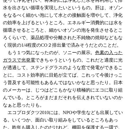
使って浄化を行い、将来的には浄化した水を再利用して排
水を出さない循環を実現したいというもの。肝は、オゾン
をなるべく細かい泡にして水との接触面を増やして、浄化
の効率を上げるというところ。エネルギー消費的には水を
循環させるところと、細かいオゾンの泡を発生させるとこ
ろくらいで、薬品処理や分離された不純物の焼却などもな
く現状の1/4程度のCO２排出量で済みそうだとのことだ。
もう１つ気になったのが、ソニーの展示。
色素の入った
ガラスで光発電
できちゃうというもの。これだと適度に光
が透過して、ステンドグラスのような窓で発電ができるこ
とに。コスト効率的に目処が立てば、これって今後けっこ
う普及する可能性もあるんではないかなと思ったり。日本
のメーカーは、じつはどこもかなり積極的にエコに取り組
んでいる。ところがまだまだそれを伝えきれていないのか
なぁと思ったりも。
エコプロダクツ2010には、NPOや学生なども出展してい
る。いくつか、面白い取り組みをしているところもあっ
た。昨年も購入したのだけれど、棚田を保護する一環で、