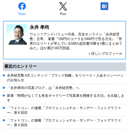
Share
Post
-
永井 孝尚
ウォンツアンドバリュー代表。完全オンライン「永井経営
塾」主宰。 著書『100円のコーラを1000円で売る方法』『世
界のエリートが学んでいるMBA必読書50冊を1冊にまとめて
みた』ほか累計100万部超。
» 詳しいプロフィール
最近のエントリー
永井経営塾 8月コンテンツ「ブランド戦略」をリリース + 入会キャンペーン
のお知らせ
「永井孝尚の写真ブログ」は「永井経営塾」へ
新著「時間がなくても有名ギャラリーで写真展を開催する方法」を出版しま
す
「フォトコン」の連載「プロフェッショナル・サンデー・フォトグラファ
ー」第６回目
「フォトコン」の連載「プロフェッショナル・サンデー・フォトグラファ
ー」第５回目