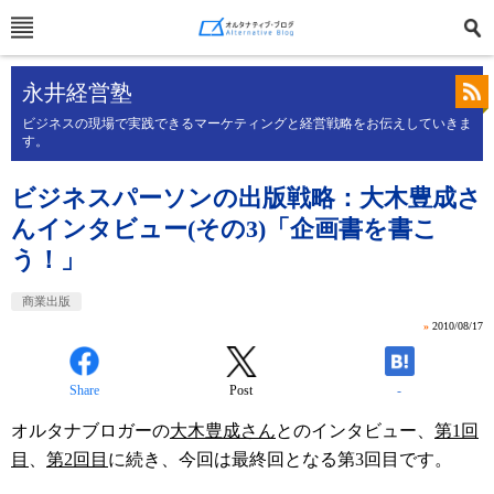
永井経営塾
ビジネスの現場で実践できるマーケティングと経営戦略をお伝えしていきま
す。
ビジネスパーソンの出版戦略：大木豊成さ
んインタビュー(その3)「企画書を書こ
う！」
商業出版
»
2010/08/17
Share
Post
-
オルタナブロガーの
大木豊成さん
とのインタビュー、
第1回
目
、
第2回目
に続き、今回は最終回となる第3回目です。