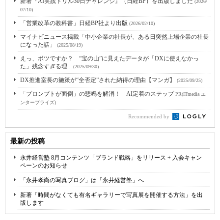
新著『AI実践ドリル30日チャレンジ』（日経BP）を出版しました
(2026/
07/10)
「営業改革の教科書」日経BP社より出版
(2026/02/10)
マイナビニュース掲載「中小企業の社長が、ある日突然上場企業の社長
になった話」
(2025/08/19)
えっ、ボツですか？ “宝の山”に見えたデータが「DXに使えなかっ
た」残念すぎる理...
(2025/09/30)
DX推進室長の施策が“全否定”された納得の理由【マンガ】
(2025/09/25)
「プロンプトが面倒」の悲鳴を解消！ AI定着のステップ
PR(ITmedia エ
ンタープライズ)
Recommended by
最新の投稿
永井経営塾 8月コンテンツ「ブランド戦略」をリリース + 入会キャン
ペーンのお知らせ
「永井孝尚の写真ブログ」は「永井経営塾」へ
新著「時間がなくても有名ギャラリーで写真展を開催する方法」を出
版します