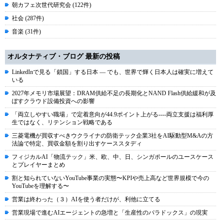
朝カフェ次世代研究会 (122件)
社会 (287件)
音楽 (31件)
オルタナティブ・ブログ 最新の投稿
LinkedInで見る「鎖国」する日本 ― でも、世界で輝く日本人は確実に増えて
いる
2027年メモリ市場展望：DRAM供給不足の長期化とNAND Flash供給緩和が及
ぼすクラウド設備投資への影響
「両立しやすい職場」で定着意向が44.9ポイント上がる----両立支援は福利厚
生ではなく、リテンション戦略である
三菱電機が買収すべきウクライナの防衛テック企業3社をAI駆動型M&Aの方
法論で特定、買収金額を割り出すケーススタディ
フィジカルAI「物流テック」米、欧、中、日、シンガポールのユースケース
とプレイヤーまとめ
割と知られていないYouTube事業の実態〜KPIや売上高など世界規模で今の
YouTubeを理解する〜
営業は終わった（３）AIを使う者だけが、利他に立てる
営業現場で進むAIエージェントの急増と「生産性のパラドックス」の現実