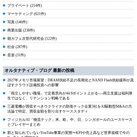
プライベート (214件)
マーケティング (621件)
写真 (146件)
商業出版 (238件)
朝カフェ次世代研究会 (122件)
社会 (287件)
音楽 (31件)
オルタナティブ・ブログ 最新の投稿
2027年メモリ市場展望：DRAM供給不足の長期化とNAND Flash供給緩和が及
ぼすクラウド設備投資への影響
「両立しやすい職場」で定着意向が44.9ポイント上がる----両立支援は福利厚
生ではなく、リテンション戦略である
三菱電機が買収すべきウクライナの防衛テック企業3社をAI駆動型M&Aの方
法論で特定、買収金額を割り出すケーススタディ
フィジカルAI「物流テック」米、欧、中、日、シンガポールのユースケース
とプレイヤーまとめ
割と知られていないYouTube事業の実態〜KPIや売上高など世界規模で今の