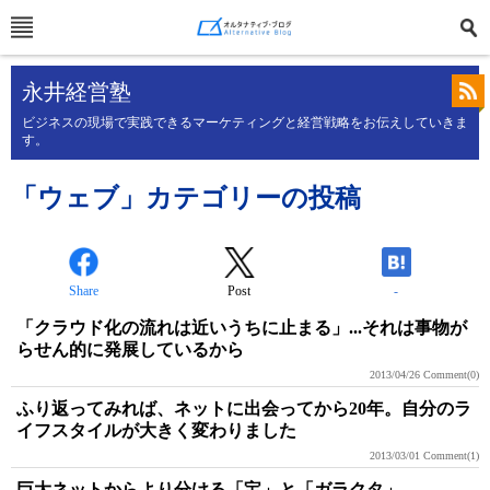
永井経営塾
ビジネスの現場で実践できるマーケティングと経営戦略をお伝えしていきま
す。
「ウェブ」カテゴリーの投稿
Share
Post
-
「クラウド化の流れは近いうちに止まる」...それは事物が
らせん的に発展しているから
2013/04/26
Comment(0)
ふり返ってみれば、ネットに出会ってから20年。自分のラ
イフスタイルが大きく変わりました
2013/03/01
Comment(1)
巨大ネットからより分ける「宝」と「ガラクタ」