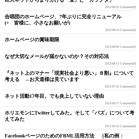
2012/09/25
Comment(0)
合唱団のホームページ、7年ぶりに完全リニューアル
(+ 皆様に、小さなお願いが)
2012/09/16
Comment(0)
ホームページの賞味期限
2012/09/09
Comment(2)
なぜ大切なメールが届かないのか？その対応法
2012/08/11
Comment(0)
『ネット上のマナー「現実社会より悪い」８割』について
考える →お天道様は見ています
2011/07/25
Comment(2)
ネット活動17年目。でも炎上していない理由
2011/06/17
Comment(0)
ホリエモンにTwitterしてみた。そして「バズ」について考
えてみた
2011/03/10
Comment(0)
FacebookページのためのFBML活用方法 （私の例：