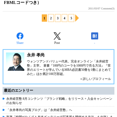
FBMLコードつき）
2011/03/07
Comment(3)
1
2
3
4
5
Share
Post
-
永井 孝尚
ウォンツアンドバリュー代表。完全オンライン「永井経営
塾」主宰。 著書『100円のコーラを1000円で売る方法』『世
界のエリートが学んでいるMBA必読書50冊を1冊にまとめて
みた』ほか累計100万部超。
» 詳しいプロフィール
最近のエントリー
永井経営塾 8月コンテンツ「ブランド戦略」をリリース + 入会キャンペーン
のお知らせ
「永井孝尚の写真ブログ」は「永井経営塾」へ