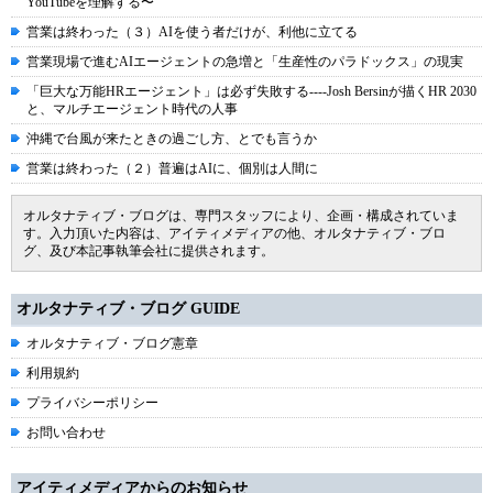
YouTubeを理解する〜
営業は終わった（３）AIを使う者だけが、利他に立てる
営業現場で進むAIエージェントの急増と「生産性のパラドックス」の現実
「巨大な万能HRエージェント」は必ず失敗する----Josh Bersinが描くHR 2030
と、マルチエージェント時代の人事
沖縄で台風が来たときの過ごし方、とでも言うか
営業は終わった（２）普遍はAIに、個別は人間に
オルタナティブ・ブログは、専門スタッフにより、企画・構成されていま
す。入力頂いた内容は、アイティメディアの他、オルタナティブ・ブロ
グ、及び本記事執筆会社に提供されます。
オルタナティブ・ブログ GUIDE
オルタナティブ・ブログ憲章
利用規約
プライバシーポリシー
お問い合わせ
アイティメディアからのお知らせ