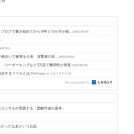
:39
ログで書き始めてから18年と11か月が経...
(2025/10/29)
)
6/07/01)
企業が相次いで被害を公表 攻撃者の目...
(2025/10/01)
？ バーガーキングなど3万店で脆弱性が発覚
(2025/09/10)
統合するツールとは
PR(ITmedia エンタープライズ)
Recommended by
系コンサルが実践する「図解作成の基本」
良かったなあというお話