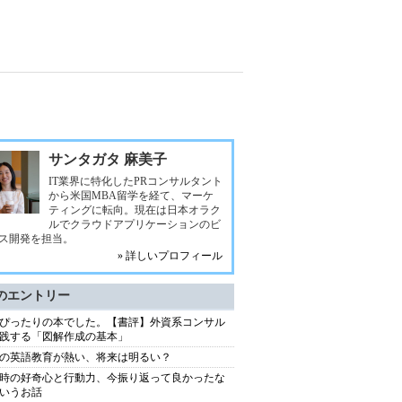
サンタガタ 麻美子
IT業界に特化したPRコンサルタント
から米国MBA留学を経て、マーケ
ティングに転向。現在は日本オラク
ルでクラウドアプリケーションのビ
ス開発を担当。
» 詳しいプロフィール
のエントリー
ぴったりの本でした。【書評】外資系コンサル
践する「図解作成の基本」
の英語教育が熱い、将来は明るい？
時の好奇心と行動力、今振り返って良かったな
いうお話