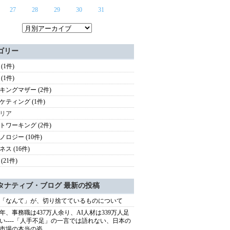
27
28
29
30
31
ゴリー
(1件)
(1件)
キングマザー (2件)
ケティング (1件)
リア
トワーキング (2件)
ノロジー (10件)
ス (16件)
(21件)
タナティブ・ブログ 最新の投稿
「なんて」が、切り捨てているものについて
40年、事務職は437万人余り、AI人材は339万人足
い----「人手不足」の一言では語れない、日本の
市場の本当の姿