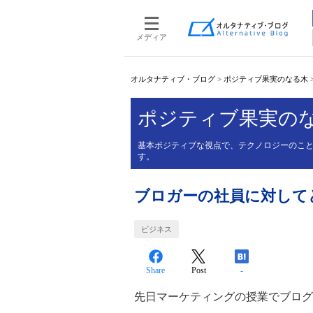
メディア
オルタナティブ・ブログ
>
ポジティブ果実のなる木
ポジティブ果実の
基本ポジティブな視点で、テクノロジーのこ
す。
ブロガーの社員に対して
ビジネス
Share
Post
-
先日マーケティングの授業でブログ