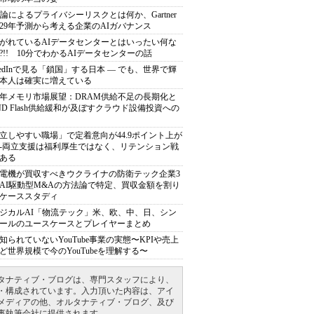
推論によるプライバシーリスクとは何か、Gartner
029年予測から考える企業のAIガバナンス
がれているAIデータセンターとはいったい何な
?!! 10分でわかるAIデータセンターの話
nkedInで見る「鎖国」する日本 ― でも、世界で輝
本人は確実に増えている
27年メモリ市場展望：DRAM供給不足の長期化と
ND Flash供給緩和が及ぼすクラウド設備投資への
立しやすい職場」で定着意向が44.9ポイント上が
---両立支援は福利厚生ではなく、リテンション戦
ある
電機が買収すべきウクライナの防衛テック企業3
AI駆動型M&Aの方法論で特定、買収金額を割り
ケーススタディ
ジカルAI「物流テック」米、欧、中、日、シン
ールのユースケースとプレイヤーまとめ
知られていないYouTube事業の実態〜KPIや売上
ど世界規模で今のYouTubeを理解する〜
タナティブ・ブログは、専門スタッフにより、
・構成されています。入力頂いた内容は、アイ
メディアの他、オルタナティブ・ブログ、及び
事執筆会社に提供されます。