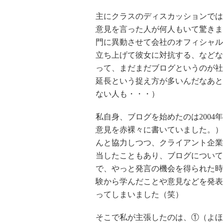
主にクラスのディスカッションでは
意見を言った人が何人もいて驚きま
門に異動させて会社のオフィシャル
立ち上げて彼女に対抗する、などな
って、まだまだブログというのが社
延長という捉え方が多いんだなあと
ない人も・・・）
私自身、ブログを始めたのは200
意見を赤裸々に書いていました。）
んと協力しつつ、クライアント企業
当したこともあり、ブログについて
で、やっと発言の機会を得られた時
験から学んだことや意見などを発表し
ってしまいました（笑）
そこで私が主張したのは、①（よほ