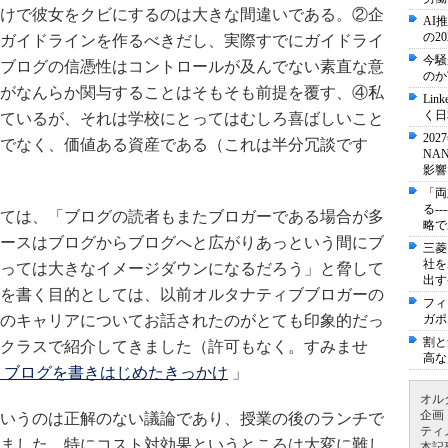
けで彼女をクビにするのは大きな間違いである。②企
AI
の2
ガイドラインを作るべきだし、実際すでにガイドライ
今騒
ブログの信憑性はコントロールが及んでない素直な意
のか
がなんらか関与することはそもそも前提を覆す、④私
Li
く日
ているが、それは学校にとってはむしろ喜ばしいこと
20
でなく、価値ある資産である（これは半分冗談です
NA
影響
「両
る-
ては、「ブログの読者もまたブロガーである場合が多
略で
ースはブログからブログへと広がりあっという間にブ
三菱
社を
っては大きなイメージダウンになるだろう」と脅して
出す
を書く目的としては、以前オルタナティブブロガーの
フィ
のキャリアについてお話されたのがとても印象的だっ
ガポ
割と
クラスで紹介してきました（許可もなく。すみませ
高な
 ブログを書きはじめたきっかけ
」
オル
企画
いうのは正解のない議論であり、授業の後のランチで
ティ
ました。特にコスト対効果というところは大変に難し
本記