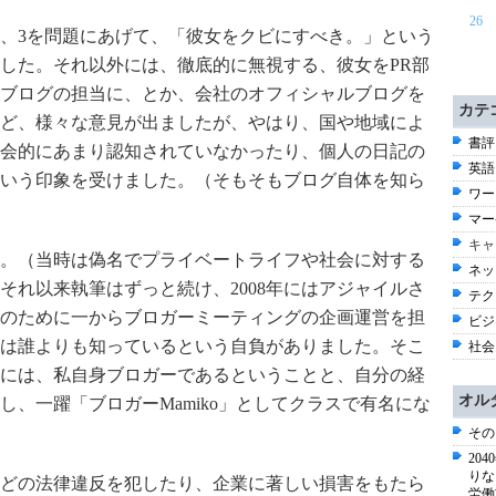
26
、3を問題にあげて、「彼女をクビにすべき。」という
した。それ以外には、徹底的に無視する、彼女をPR部
ブログの担当に、とか、会社のオフィシャルブログを
カテ
ど、様々な意見が出ましたが、やはり、国や地域によ
書評 
会的にあまり認知されていなかったり、個人の日記の
英語 
いう印象を受けました。（そもそもブログ自体を知ら
ワー
マー
キャ
4年。（当時は偽名でプライベートライフや社会に対する
ネッ
それ以来執筆はずっと続け、2008年にはアジャイルさ
テク
のために一からブロガーミーティングの企画運営を担
ビジネ
は誰よりも知っているという自負がありました。そこ
社会 
には、私自身ブロガーであるということと、自分の経
オル
、一躍「ブロガーMamiko」としてクラスで有名にな
その
20
りな
どの法律違反を犯したり、企業に著しい損害をもたら
労働