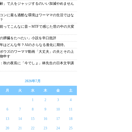
齢」で人をジャッジするのいい加減やめません
コンに最も過酷な環境はワーママの生活ではな
？
年前ってこんなに昔～MTFで感じた世の中の大変
の膵臓をたべたい」小説を辛口批評
18年はどんな年？AIのさらなる進化に期待。
ボウズのワーママ動画「大丈夫」の夫とその上
物申す
：秋の夜長に「今でしょ」林先生の日本文学講
2026年7月
月
火
水
木
金
土
1
2
3
4
6
7
8
9
10
11
13
14
15
16
17
18
20
21
22
23
24
25