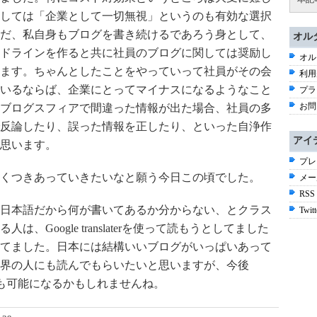
しては「企業として一切無視」というのも有効な選択
だ、私自身もブログを書き続けるであろう身として、
オル
ドラインを作ると共に社員のブログに関しては奨励し
オル
ます。ちゃんとしたことをやっていって社員がその会
利用
いるならば、企業にとってマイナスになるようなこと
プラ
お問
ブログスフィアで間違った情報が出た場合、社員の多
反論したり、誤った情報を正したり、といった自浄作
アイ
思います。
プレ
くつきあっていきたいなと願う今日この頃でした。
メー
RSS
日本語だから何が書いてあるか分からない、とクラス
Twitt
Google translaterを使って読もうとしてました
てました。日本には結構いいブログがいっぱいあって
界の人にも読んでもらいたいと思いますが、今後
、それも可能になるかもしれませんね。