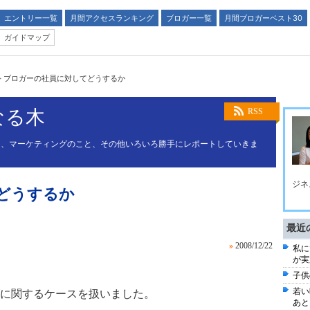
エントリー一覧
月間アクセスランキング
ブロガー一覧
月間ブロガーベスト30
ガイドマップ
>
ブロガーの社員に対してどうするか
なる木
RSS
と、マーケティングのこと、その他いろいろ勝手にレポートしていきま
ジネ
どうするか
最近
»
2008/12/22
私に
が実
子供
若い
に関するケースを扱いました。
あと