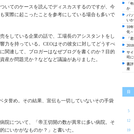
「年
ついてのケースを読んでディスカスするのですが、今
か
も実際に起こったことを参考にしている場合も多いで
パソ
いか
10
化～
売をしている企業の話で、工場長のアシスタントをし
「君
響力を持っている。CEOはその彼女に対してどうすべ
20
に関連して、ブロガーはなぜブログを書くのか？目的
サイ
司に
資産か問題児か？などなど議論がありました。
書評
座
日
てベタ誉め。その結果、宣伝も一切していないその手袋
5
12
先の病院について、「帝王切開の数が異常に多い病院。そ
的にいかがなものか？」と書いた。
19