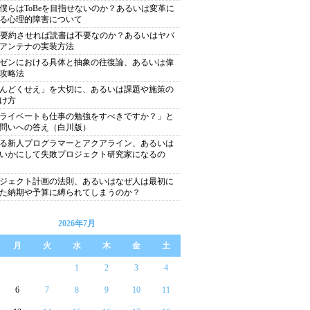
僕らはToBeを目指せないのか？あるいは変革に
る心理的障害について
に要約させれば読書は不要なのか？あるいはヤバ
アンテナの実装方法
ゼンにおける具体と抽象の往復論、あるいは偉
攻略法
んどくせえ」を大切に、あるいは課題や施策の
け方
ライベートも仕事の勉強をすべきですか？」と
問いへの答え（白川版）
る新人プログラマーとアクアライン、あるいは
いかにして失敗プロジェクト研究家になるの
ジェクト計画の法則、あるいはなぜ人は最初に
た納期や予算に縛られてしまうのか？
2026年7月
月
火
水
木
金
土
1
2
3
4
6
7
8
9
10
11