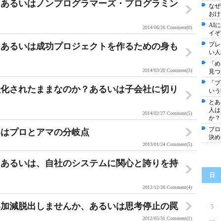
、あるいはノンプログラマーズ・プログラミン
なぜ
おけ
AI
2014/06/26
Comment(0)
イぞ
プレ
？あるいは成功プロジェクトを作るための身も
い人
「め
2014/03/20
Comment(3)
見つ
「プ
社化されたままなのか？あるいは子会社に切り
いう
とあ
人は
2014/02/27
Comment(5)
か？
プロ
いはプロとアマの分岐点
決め
2013/01/24
Comment(5)
？あるいは、自社のシステムに関心と誇りを持
日
2012/12/26
Comment(4)
い加減脱出しませんか、あるいは思考停止の罠
5
2012/05/31
Comment(1)