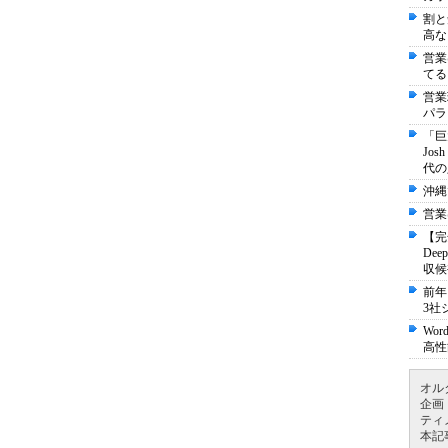
割と
高な
営業
てる
営業
パラ
「巨
Jo
代の
沖縄
営業
【完
De
収候
前年
3社
Wo
高性
オル
企画
ティ
本記