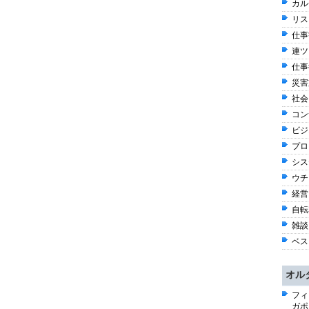
カル
リス
仕事観
連ツ
仕事術
災害
社会 
コン
ビジネ
プロ
シス
ウチ
経営 
自転車
雑談 
ベス
オル
フィ
ガポ