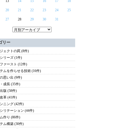
13
14
15
16
17
18
20
21
22
23
24
25
27
28
29
30
31
ゴリー
ジェクトの罠 (8件)
シリーズ (1件)
ファースト (12件)
テムを作らせる技術 (16件)
の思い出 (9件)
・成長 (35件)
版 (58件)
革 (41件)
ンニング (42件)
シリテーション (44件)
ム作り (86件)
テム構築 (30件)