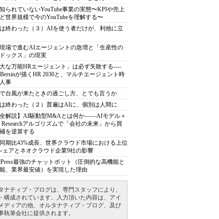
知られていないYouTube事業の実態〜KPIや売上
ど世界規模で今のYouTubeを理解する〜
は終わった（３）AIを使う者だけが、利他に立
現場で進むAIエージェントの急増と「生産性の
ドックス」の現実
大な万能HRエージェント」は必ず失敗する----
sh Bersinが描くHR 2030と、マルチエージェント時
人事
で台風が来たときの過ごし方、とでも言うか
は終わった（２）普遍はAIに、個別は人間に
全解説】AI駆動型M&Aとは何か――AIモデル＋
ep Researchアルゴリズムで「会社の未来」から買
補を逆算する
同期比43%成長、世界クラウド市場における上位
シェアとネオクラウド企業9社の影響
rdPress最強のチャットボット（圧倒的な高機能と
能、業界最安値）を実現した理由
タナティブ・ブログは、専門スタッフにより、
・構成されています。入力頂いた内容は、アイ
メディアの他、オルタナティブ・ブログ、及び
事執筆会社に提供されます。