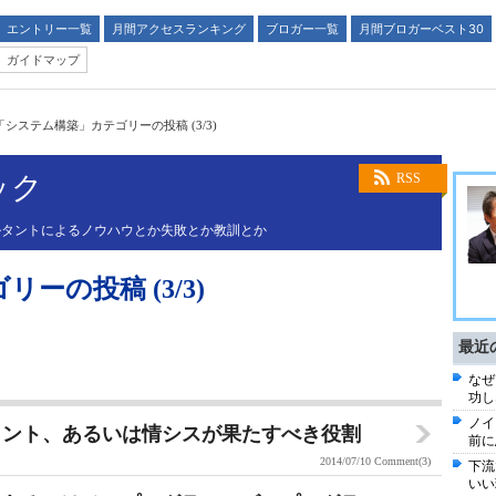
エントリー一覧
月間アクセスランキング
ブロガー一覧
月間ブロガーベスト30
ガイドマップ
「システム構築」カテゴリーの投稿 (3/3)
ック
RSS
ルタントによるノウハウとか失敗とか教訓とか
ーの投稿 (3/3)
最近
なぜ
功し
ノイ
タント、あるいは情シスが果たすべき役割
前に
2014/07/10
Comment(3)
下流
いい