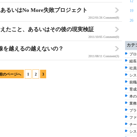
12
るいはNo More失敗プロジェクト
19
2012/01/26
Comment(8)
26
考えたこと、あるいはその後の現実検証
2011/10/05
Comment(0)
カテ
線を越えるの越えないの？
プロ
2011/08/11
Comment(3)
組長
社員
前のページへ
1
2
3
シス
前職
育成
本の出
業務改
プラ
ファ
チー
シス