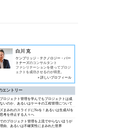
白川 克
ケンブリッジ・テクノロジー・パー
トナーズ
のコンサルタント
ファシリテーションを使ってプロジ
ェクトを成功させるのが得意。
» 詳しいプロフィール
のエントリー
プロジェクト管理を学んでもプロジェクトは成
ないのか、あるいはケーキの工程管理について
ズまみれのスライドにNoを！あるいは生成AIを
思考を停止する人々へ
でのプロジェクト管理を上流でやらないほうが
理由、あるいは不確実性にまみれた世界