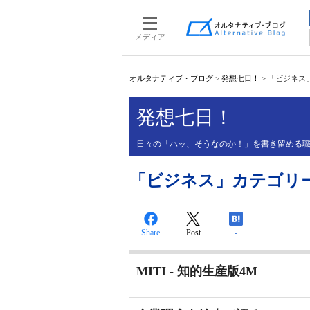
メディア
オルタナティブ・ブログ
>
発想七日！
>
「ビジネス」
発想七日！
日々の「ハッ、そうなのか！」を書き留める職遊
「ビジネス」カテゴリーの投
Share
Post
-
MITI - 知的生産版4M