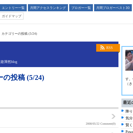
エントリー一覧
月間アクセスランキング
ブロガー一覧
月間ブロガーベスト30
ガイドマップ
カテゴリーの投稿 (5/24)
RSS
渾然blog
稿 (5/24)
す。
（き
最近
降り
気分
2008/05/22
Comment(0)
賢く
Po