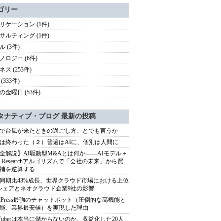
ゴリー
リケーション (1件)
サルティング (1件)
 (3件)
ノロジー (6件)
ス (253件)
(333件)
の金曜日 (53件)
タナティブ・ブログ 最新の投稿
で台風が来たときの過ごし方、とでも言うか
は終わった（２）普遍はAIに、個別は人間に
全解説】AI駆動型M&Aとは何か――AIモデル＋
ep Researchアルゴリズムで「会社の未来」から買
補を逆算する
同期比43%成長、世界クラウド市場における上位
シェアとネオクラウド企業9社の影響
rdPress最強のチャットボット（圧倒的な高機能と
能、業界最安値）を実現した理由
uTuberは本当に儲からないのか。収益化した20人