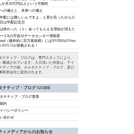
人が月30万円以上という可能性
への備えと、未来への備え
年配には難しいんですよ」と君が言ったから八
日は年配記念日
は終わった（１）会ってもらえる理由が消えた
ースXの宇宙AIデータセンター用衛星
armind（最終的に百万基規模）にはNVIDIAのVera
bin NVL72が搭載される！
タナティブ・ブログは、専門スタッフにより、
・構成されています。入力頂いた内容は、アイ
メディアの他、オルタナティブ・ブログ、及び
事執筆会社に提供されます。
タナティブ・ブログ GUIDE
タナティブ・ブログ憲章
規約
イバシーポリシー
い合わせ
ティメディアからのお知らせ