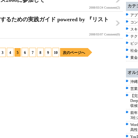
2008に参加して
カテ
2008/03/24
Comment(2)
アプ
ための実践ガイド powered by 『リスト
コン
スキル
2008/03/07
Comment(0)
テク
ビジネ
社会 
3
4
5
6
7
8
9
10
次のページへ
黄金
オル
沖縄
営業
【完
De
収候
前年
3社
Wo
高性
Yo