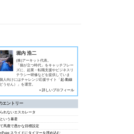
堀内 浩二
(株)アーキット代表。
「個が立つ時代」をキャッチフレー
ズに、起業・転職支援やビジネスリ
テラシー研修などを提供していま
個人向けにはチャレンジ応援サイト「
起-動線
どうせん）」を運営。
» 詳しいプロフィール
のエントリー
られないエスカレータ
という暴君
て馬鹿で愚かな目標設定
werPoint スライドにタイマーを埋め込む