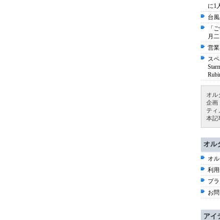
に1
台風
「ご
月二
営業
スペ
St
Ru
オル
企画
ティ
本記
オル
オル
利用
プラ
お問
アイ