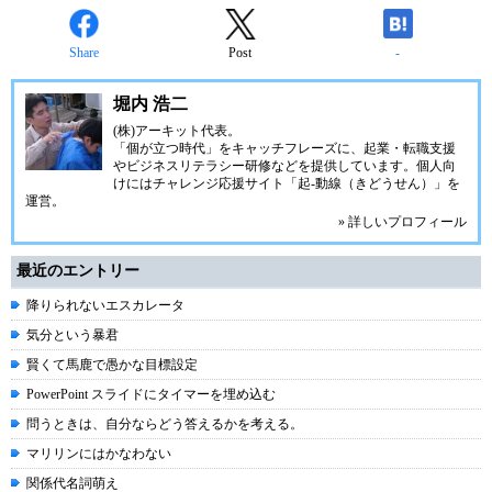
Share
Post
-
堀内 浩二
(株)アーキット代表。
「個が立つ時代」をキャッチフレーズに、起業・転職支援
やビジネスリテラシー研修などを提供しています。個人向
けにはチャレンジ応援サイト「
起-動線
（きどうせん）」を
運営。
» 詳しいプロフィール
最近のエントリー
降りられないエスカレータ
気分という暴君
賢くて馬鹿で愚かな目標設定
PowerPoint スライドにタイマーを埋め込む
問うときは、自分ならどう答えるかを考える。
マリリンにはかなわない
関係代名詞萌え