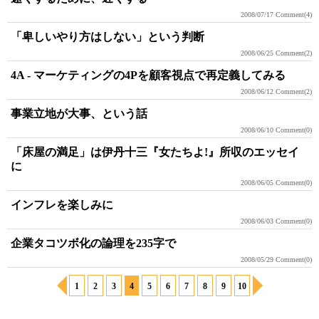
2008/07/17
Comment(4)
「卑しいやり方はしない」という判断
2008/06/25
Comment(2)
4A - マーケティングの4Pを顧客視点で再定義してみる
2008/06/12
Comment(2)
事業立地が大事、という話
2008/06/10
Comment(0)
「床屋の満足」は伊丹十三『女たちよ!』所収のエッセイ
に
2008/06/05
Comment(0)
インフレを楽しみに
2008/06/03
Comment(0)
企業タコツボ化の論理を235字で
2008/05/29
Comment(0)
1
2
3
4
5
6
7
8
9
10