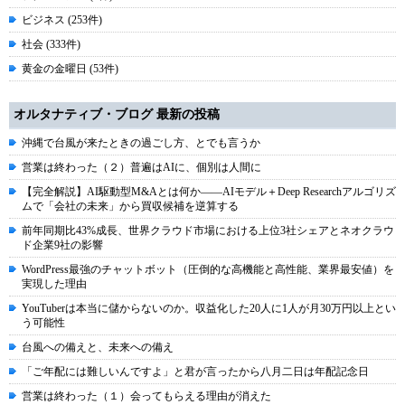
ビジネス (253件)
社会 (333件)
黄金の金曜日 (53件)
オルタナティブ・ブログ 最新の投稿
沖縄で台風が来たときの過ごし方、とでも言うか
営業は終わった（２）普遍はAIに、個別は人間に
【完全解説】AI駆動型M&Aとは何か――AIモデル＋Deep Researchアルゴリズ
ムで「会社の未来」から買収候補を逆算する
前年同期比43%成長、世界クラウド市場における上位3社シェアとネオクラウ
ド企業9社の影響
WordPress最強のチャットボット（圧倒的な高機能と高性能、業界最安値）を
実現した理由
YouTuberは本当に儲からないのか。収益化した20人に1人が月30万円以上とい
う可能性
台風への備えと、未来への備え
「ご年配には難しいんですよ」と君が言ったから八月二日は年配記念日
営業は終わった（１）会ってもらえる理由が消えた