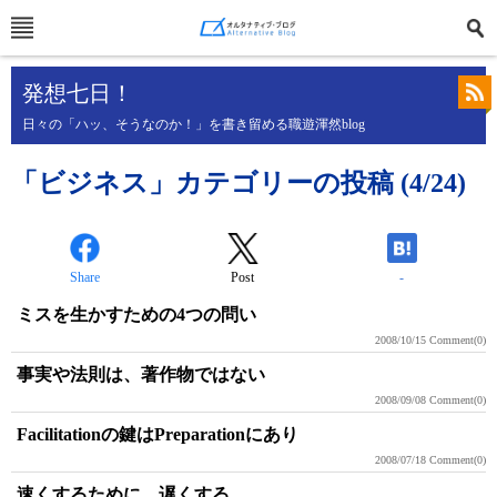
発想七日！
日々の「ハッ、そうなのか！」を書き留める職遊渾然blog
「ビジネス」カテゴリーの投稿 (4/24)
Share
Post
-
ミスを生かすための4つの問い
2008/10/15
Comment(0)
事実や法則は、著作物ではない
2008/09/08
Comment(0)
Facilitationの鍵はPreparationにあり
2008/07/18
Comment(0)
速くするために、遅くする