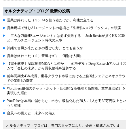
オルタナティブ・ブログ 最新の投稿
営業は終わった（３）AIを使う者だけが、利他に立てる
営業現場で進むAIエージェントの急増と「生産性のパラドックス」の現実
「巨大な万能HRエージェント」は必ず失敗する----Josh Bersinが描くHR 2030
と、マルチエージェント時代の人事
沖縄で台風が来たときの過ごし方、とでも言うか
営業は終わった（２）普遍はAIに、個別は人間に
【完全解説】AI駆動型M&Aとは何か――AIモデル＋Deep Researchアルゴリズ
ムで「会社の未来」から買収候補を逆算する
前年同期比43%成長、世界クラウド市場における上位3社シェアとネオクラウ
ド企業9社の影響
WordPress最強のチャットボット（圧倒的な高機能と高性能、業界最安値）を
実現した理由
YouTuberは本当に儲からないのか。収益化した20人に1人が月30万円以上とい
う可能性
台風への備えと、未来への備え
オルタナティブ・ブログは、専門スタッフにより、企画・構成されていま