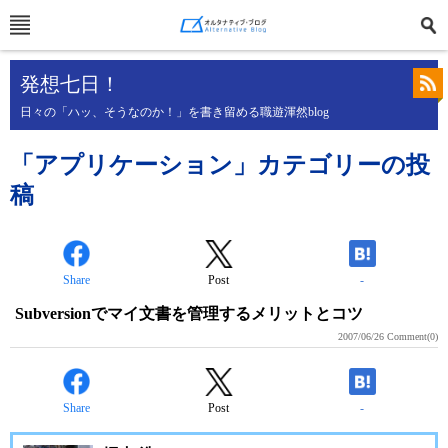
発想七日！
日々の「ハッ、そうなのか！」を書き留める職遊渾然blog
「アプリケーション」カテゴリーの投
稿
Share
Post
-
Subversionでマイ文書を管理するメリットとコツ
2007/06/26
Comment(0)
Share
Post
-