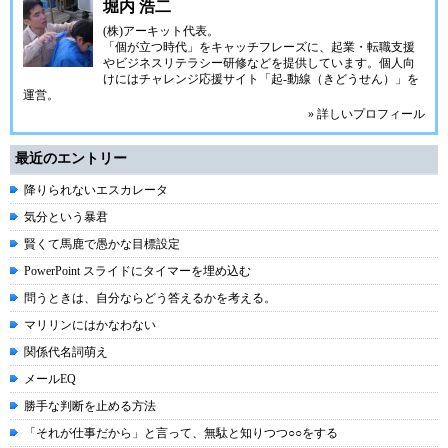
堀内 浩二
(株)アーキット代表。
「個が立つ時代」をキャッチフレーズに、起業・転職支援
やビジネスリテラシー研修などを提供しています。個人向
けにはチャレンジ応援サイト「
起-動線
（きどうせん）」を
運営。
» 詳しいプロフィール
最近のエントリー
降りられないエスカレータ
気分という暴君
賢くて馬鹿で愚かな目標設定
PowerPoint スライドにタイマーを埋め込む
問うときは、自分ならどう答えるかを考える。
マリリンにはかなわない
関係代名詞萌え
メールEQ
勝手な判断を止める方法
「それが仕事だから」と言って、無駄と知りつつ○○をする