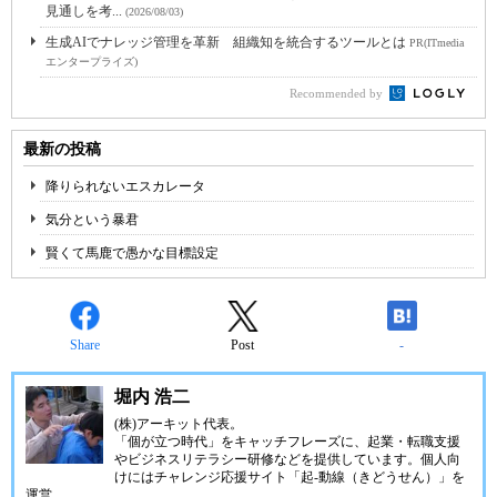
見通しを考...
(2026/08/03)
生成AIでナレッジ管理を革新 組織知を統合するツールとは
PR(ITmedia
エンタープライズ)
Recommended by
最新の投稿
降りられないエスカレータ
気分という暴君
賢くて馬鹿で愚かな目標設定
Share
Post
-
堀内 浩二
(株)アーキット代表。
「個が立つ時代」をキャッチフレーズに、起業・転職支援
やビジネスリテラシー研修などを提供しています。個人向
けにはチャレンジ応援サイト「
起-動線
（きどうせん）」を
運営。