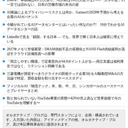
2040年、事務職は437万人余り、AI人材は339万人足りない----「人手不足」の
一言では語れない、日本の労働市場の本当の姿
AI推論によるプライバシーリスクとは何か、Gartnerの2029年予測から考える
企業のAIガバナンス
今騒がれているAIデータセンターとはいったい何なのか?!! 10分でわかるAI
データセンターの話
LinkedInで見る「鎖国」する日本 ― でも、世界で輝く日本人は確実に増えて
いる
2027年メモリ市場展望：DRAM供給不足の長期化とNAND Flash供給緩和が及
ぼすクラウド設備投資への影響
「両立しやすい職場」で定着意向が44.9ポイント上がる----両立支援は福利厚
生ではなく、リテンション戦略である
三菱電機が買収すべきウクライナの防衛テック企業3社をAI駆動型M&Aの方
法論で特定、買収金額を割り出すケーススタディ
フィジカルAI「物流テック」米、欧、中、日、シンガポールのユースケース
とプレイヤーまとめ
割と知られていないYouTube事業の実態〜KPIや売上高など世界規模で今の
YouTubeを理解する〜
オルタナティブ・ブログは、専門スタッフにより、企画・構成されていま
す。入力頂いた内容は、アイティメディアの他、オルタナティブ・ブロ
グ、及び本記事執筆会社に提供されます。