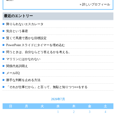
» 詳しいプロフィール
最近のエントリー
降りられないエスカレータ
気分という暴君
賢くて馬鹿で愚かな目標設定
PowerPoint スライドにタイマーを埋め込む
問うときは、自分ならどう答えるかを考える。
マリリンにはかなわない
関係代名詞萌え
メールEQ
勝手な判断を止める方法
「それが仕事だから」と言って、無駄と知りつつ○○をする
2026年7月
日
月
火
水
木
金
土
1
2
3
4