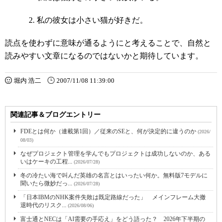
私の彼女は小さい猫が好きだ。
読点を使わずに意味が通るようにと考えることで、自然と
読みやすい文章になるのではないかと期待しています。
堀内 浩二
2007/11/08 11:39:00
関連記事＆ブログエントリー
FDEとは何か（連載第1回）／従来のSEと、何が決定的に違うのか
(2026/
08/03)
なぜプロジェクト管理を学んでもプロジェクトは成功しないのか、ある
いはケーキの工程...
(2026/07/28)
冬の冷たい海で叫んだ英雄の名言とはいったい何か。無料版7モデルに
聞いたら微妙だっ...
(2026/07/28)
「日本IBMのNHK案件失敗は既定路線だった」 メインフレーム大撤
退時代のリスク...
(2026/08/06)
富士通とNECは「AI需要の手応え」をどう語った？ 2026年下半期の