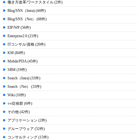
働き方改革/ワークスタイル (2件)
Blog/SNS（Intra) (44件)
Blog/SNS（Net） (68件)
EIP/WP (56件)
Enterprise2.0 (21件)
ITコンサル/資格 (20件)
KM (84件)
Mobile/PDA (45件)
SBM (19件)
Search（Intra) (33件)
Search（Net） (33件)
Wiki (10件)
○○症候群 (6件)
その他 (42件)
アプリケーション (2件)
グループウェア (52件)
コンサルティング (15件)