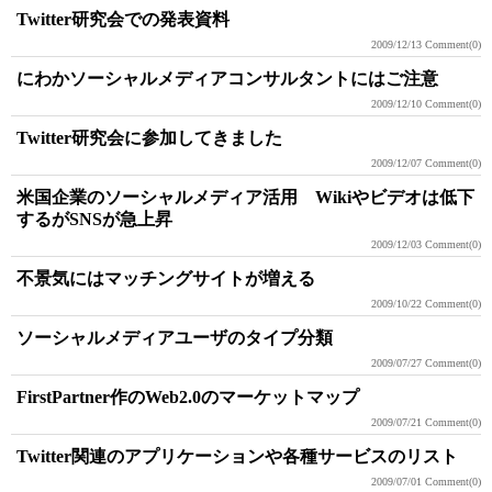
Twitter研究会での発表資料
2009/12/13
Comment(0)
にわかソーシャルメディアコンサルタントにはご注意
2009/12/10
Comment(0)
Twitter研究会に参加してきました
2009/12/07
Comment(0)
米国企業のソーシャルメディア活用 Wikiやビデオは低下
するがSNSが急上昇
2009/12/03
Comment(0)
不景気にはマッチングサイトが増える
2009/10/22
Comment(0)
ソーシャルメディアユーザのタイプ分類
2009/07/27
Comment(0)
FirstPartner作のWeb2.0のマーケットマップ
2009/07/21
Comment(0)
Twitter関連のアプリケーションや各種サービスのリスト
2009/07/01
Comment(0)