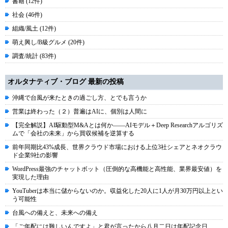
書籍 (12件)
社会 (46件)
組織/風土 (12件)
萌え興し/B級グルメ (20件)
調査/統計 (83件)
オルタナティブ・ブログ 最新の投稿
沖縄で台風が来たときの過ごし方、とでも言うか
営業は終わった（２）普遍はAIに、個別は人間に
【完全解説】AI駆動型M&Aとは何か――AIモデル＋Deep Researchアルゴリズ
ムで「会社の未来」から買収候補を逆算する
前年同期比43%成長、世界クラウド市場における上位3社シェアとネオクラウ
ド企業9社の影響
WordPress最強のチャットボット（圧倒的な高機能と高性能、業界最安値）を
実現した理由
YouTuberは本当に儲からないのか。収益化した20人に1人が月30万円以上とい
う可能性
台風への備えと、未来への備え
「ご年配には難しいんですよ」と君が言ったから八月二日は年配記念日