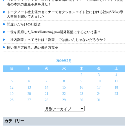
者の本気の生産革新を見た！
トークノート社主催のセミナーでセクションエイト社における社内SNSの導
入事例を聞いてきました
間違いだらけのIT投資
一世を風靡したNotes/Dominoをjava開発基盤にするという案？
「社内副業」ってそれは「副業」では無いんじゃないだろうか？
良い働き方改革、悪い働き方改革
2026年7月
日
月
火
水
木
金
土
1
2
3
4
5
6
7
8
9
10
11
12
13
14
15
16
17
18
19
20
21
22
23
24
25
26
27
28
29
30
31
カテゴリー