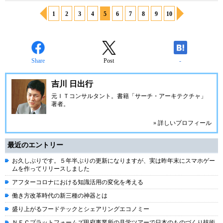
1
2
3
4
5
6
7
8
9
10
Share
Post
-
吉川 日出行
元ＩＴコンサルタント。書籍「サーチ・アーキテクチャ」
著者。
» 詳しいプロフィール
最近のエントリー
お久しぶりです。５年半ぶりの更新になりますが、実は昨年末にスマホゲー
ムを作ってリリースしました
アフターコロナにおける知識活用の変化を考える
働き方改革時代の新三種の神器とは
盛り上がるフードテックとシェアリングエコノミー
ＮＥＣプラットフォームズ甲府事業所の見学ツアーで日本のものづくり技術