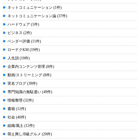
ネットコミュニケーション (1件)
ネットコミュニケーション論 (37件)
ハードウェア (1件)
ビジネス (2件)
ベンダー評価 (11件)
ローテクKM (19件)
人生訓 (19件)
企業内コンテンツ管理 (8件)
動画/ストリーミング (8件)
実名ブログ (39件)
専門知識の無駄遣い (49件)
情報整理 (32件)
書籍 (12件)
社会 (46件)
組織/風土 (12件)
萌え興し/B級グルメ (20件)