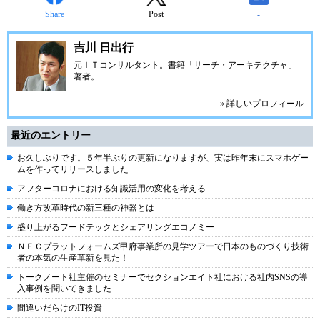
Share
Post
-
吉川 日出行
元ＩＴコンサルタント。書籍「サーチ・アーキテクチャ」
著者。
» 詳しいプロフィール
最近のエントリー
お久しぶりです。５年半ぶりの更新になりますが、実は昨年末にスマホゲー
ムを作ってリリースしました
アフターコロナにおける知識活用の変化を考える
働き方改革時代の新三種の神器とは
盛り上がるフードテックとシェアリングエコノミー
ＮＥＣプラットフォームズ甲府事業所の見学ツアーで日本のものづくり技術
者の本気の生産革新を見た！
トークノート社主催のセミナーでセクションエイト社における社内SNSの導
入事例を聞いてきました
間違いだらけのIT投資