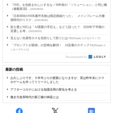
「FDE」を化粧まわしにするな／30年前の「ソリューション」と同じ轍
（連載第2回...
(2026/08/04)
「日本IBMのNHK案件失敗は既定路線だった」 メインフレーム大撤
退時代のリスク...
(2026/08/06)
富士通とNECは「AI需要の手応え」をどう語った？ 2026年下半期の
見通しを考...
(2026/08/03)
見えない生産性ロスを先回りして防ぐには
PR(ITmedia エグゼクティブ)
「プロンプトが面倒」の悲鳴を解消！ AI定着のステップ
PR(ITmedia エ
ンタープライズ)
Recommended by
最新の投稿
お久しぶりです。５年半ぶりの更新になりますが、実は昨年末にスマ
ホゲームを作ってリリースしました
アフターコロナにおける知識活用の変化を考える
働き方改革時代の新三種の神器とは