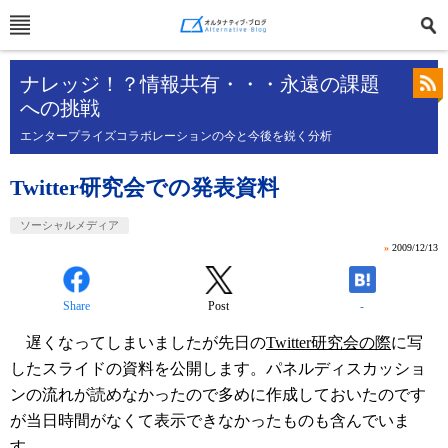
ナレッジ！？情報共有・・・永遠の課題
への挑戦
エンタープライズコラボレーションの今と今後を鋭く分析
Twitter研究会での発表資料
ソーシャルメディア
»
2009/12/13
Share
Post
-
遅くなってしまいましたが先日の
Twitter研究会の際
に写
したスライドの資料を公開します。パネルディスカッショ
ンの流れが読めなかったので多めに作成しておいたのです
が当日時間がなくて表示できなかったものも含んでいま
す。