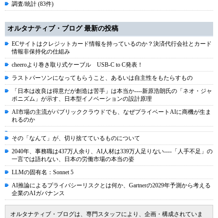
調査/統計 (83件)
オルタナティブ・ブログ 最新の投稿
ECサイトはクレジットカード情報を持っているのか？決済代行会社とカード
情報非保持化の仕組み
cheeroより巻き取り式ケーブル USB-C to C発表！
ラストパーソンになってもらうこと、あるいは自主性をもたらすもの
「日本は改良は得意だが創造は苦手」は本当か----新原浩朗氏の「ネオ・ジャ
ポニズム」が示す、日本型イノベーションの設計原理
AI市場の主流がパブリッククラウドでも、なぜプライベートAIに商機が生ま
れるのか
その「なんて」が、切り捨てているものについて
2040年、事務職は437万人余り、AI人材は339万人足りない----「人手不足」の
一言では語れない、日本の労働市場の本当の姿
LLMの固有名：Sonnet 5
AI推論によるプライバシーリスクとは何か、Gartnerの2029年予測から考える
企業のAIガバナンス
オルタナティブ・ブログは、専門スタッフにより、企画・構成されていま