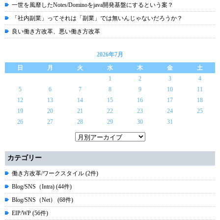
一世を風靡したNotes/Dominoをjava開発基盤にするという案？
「社内副業」ってそれは「副業」では無いんじゃないだろうか？
良い働き方改革、悪い働き方改革
2026年7月
日
月
火
水
木
金
土
1
2
3
4
5
6
7
8
9
10
11
12
13
14
15
16
17
18
19
20
21
22
23
24
25
26
27
28
29
30
31
カテゴリー
働き方改革/ワークスタイル (2件)
Blog/SNS（Intra) (44件)
Blog/SNS（Net） (68件)
EIP/WP (56件)