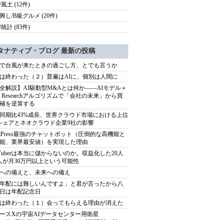
風土 (12件)
興し/B級グルメ (20件)
統計 (83件)
タナティブ・ブログ 最新の投稿
で台風が来たときの過ごし方、とでも言うか
は終わった（２）普遍はAIに、個別は人間に
全解説】AI駆動型M&Aとは何か――AIモデル＋
ep Researchアルゴリズムで「会社の未来」から買
補を逆算する
同期比43%成長、世界クラウド市場における上位
シェアとネオクラウド企業9社の影響
rdPress最強のチャットボット（圧倒的な高機能と
能、業界最安値）を実現した理由
uTuberは本当に儲からないのか。収益化した20人
人が月30万円以上という可能性
への備えと、未来への備え
年配には難しいんですよ」と君が言ったから八
日は年配記念日
は終わった（１）会ってもらえる理由が消えた
ースXの宇宙AIデータセンター用衛星