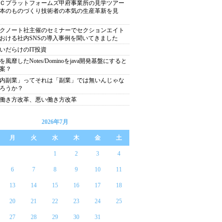
Ｃプラットフォームズ甲府事業所の見学ツアー
本のものづくり技術者の本気の生産革新を見
クノート社主催のセミナーでセクションエイト
おける社内SNSの導入事例を聞いてきました
いだらけのIT投資
を風靡したNotes/Dominoをjava開発基盤にすると
案？
内副業」ってそれは「副業」では無いんじゃな
ろうか？
働き方改革、悪い働き方改革
2026年7月
月
火
水
木
金
土
1
2
3
4
6
7
8
9
10
11
13
14
15
16
17
18
20
21
22
23
24
25
27
28
29
30
31