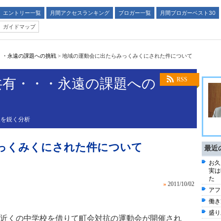
エントリー一覧
月間アクセスランキング
ブロガー一覧
月間ブロガーベスト30
ガイドマップ
・・永遠の課題への挑戦
>
地域の運動会に出たらみっくみくにされた件について
共有・・・永遠の課題への
RSS
後を鋭く分析
っくみくにされた件について
最近
お久
実は
た
»
2011/10/02
アフ
働き
盛り
近くの中学校を借りて町会対抗の運動会が開催され