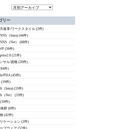
ゴリー
方改革/ワークスタイル (2件)
/SNS（Intra) (44件)
g/SNS（Net） (68件)
WP (56件)
rprise2.0 (21件)
ンサル/資格 (20件)
(84件)
le/PDA (45件)
 (19件)
ch（Intra) (33件)
rch（Net） (33件)
 (10件)
候群 (6件)
 (42件)
リケーション (2件)
ープウェア (52件)