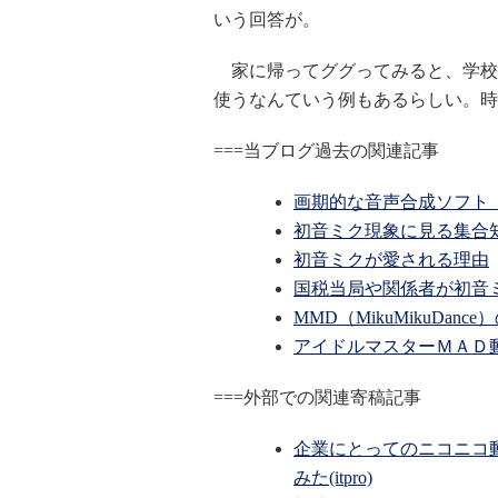
いう回答が。
家に帰ってググってみると、学校
使うなんていう例もあるらしい。時
===当ブログ過去の関連記事
画期的な音声合成ソフト
初音ミク現象に見る集合
初音ミクが愛される理由
国税当局や関係者が初音
MMD（MikuMikuDan
アイドルマスターＭＡＤ
===外部での関連寄稿記事
企業にとってのニコニコ
みた(itpro)