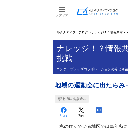
メディア
オルタナティブ・ブログ
>
ナレッジ！？情報共有・
ナレッジ！？情報
挑戦
エンタープライズコラボレーションの今と今
地域の運動会に出たらみ
専門知識の無駄遣い
Share
Post
-
私の住んでいる地区では毎年秋に