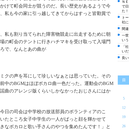
ＮＥ
かけて町会同士が競うのだ。長い歴史があるようで今
で日
た！
、私も今の家に引っ越してきてからはすっと皆勤賞で
トー
社に
間違
、私も割り当てられた障害物競走に出走するために朝
一世
いう
場の町会のテントに行きハチマキを受け取って入場門
「社
ろで、なんとあの曲が
いだ
良い
ミクの声を耳にして珍しいなぁとは思っていた。その
日
前中のBGMはほぼボカロ曲一色だった。運動会のBGM
謡曲のアレンジ版くらいしかなかったおじさんにはか
5
12
今日の司会は中学校の放送部員のボランティアのこ
19
いたところ女子中学生の一人がぱっと顔を輝かせて
きなボカロと歌い手さんのやつを集めたんです！」と
26