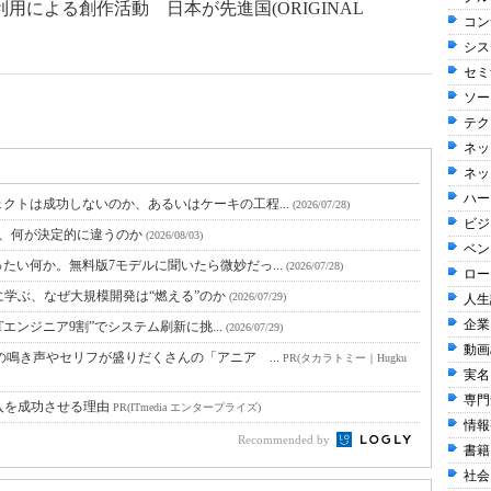
用による創作活動 日本が先進国(ORIGINAL
コン
シス
セミ
ソー
テク
ネッ
ネッ
ハー
クトは成功しないのか、あるいはケーキの工程...
(2026/07/28)
ビジ
と、何が決定的に違うのか
(2026/08/03)
ベン
たい何か。無料版7モデルに聞いたら微妙だっ...
(2026/07/28)
ロー
に学ぶ、なぜ大規模開発は“燃える”のか
(2026/07/29)
人生訓
企業
Tエンジニア9割”でシステム刷新に挑...
(2026/07/29)
動画
鳴き声やセリフが盛りだくさんの「アニア ...
PR(タカラトミー｜Hugku
実名
専門
入を成功させる理由
PR(ITmedia エンタープライズ)
情報整
Recommended by
書籍 
社会 