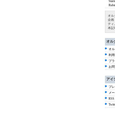
St
Ru
オル
企画
ティ
本記
オル
オル
利用
プラ
お問
アイ
プレ
メー
RSS
Twitt