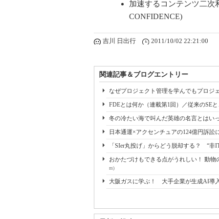
加速するコンテンツ二次利
CONFIDENCE)
吉川 日出行
2011/10/02 22:21:00
関連記事＆ブログエントリー
なぜプロジェクト管理を学んでもプロジェ
FDEとは何か（連載第1回）／従来のSE
冬の冷たい海で叫んだ英雄の名言とはいっ
日本通運×アクセンチュアの124億円訴訟
「SIer丸投げ」からどう脱却する？ “非I
おかたづけもできる点がうれしい！ 動物の
m)
大阪ガスに学ぶ！ 大手企業が生成AI導