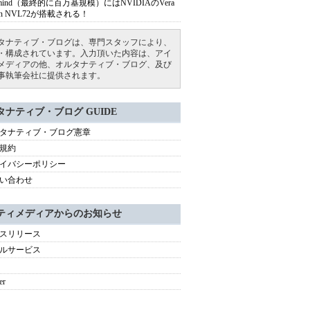
armind（最終的に百万基規模）にはNVIDIAのVera
bin NVL72が搭載される！
タナティブ・ブログは、専門スタッフにより、
・構成されています。入力頂いた内容は、アイ
メディアの他、オルタナティブ・ブログ、及び
事執筆会社に提供されます。
タナティブ・ブログ GUIDE
タナティブ・ブログ憲章
規約
イバシーポリシー
い合わせ
ティメディアからのお知らせ
スリリース
ルサービス
er