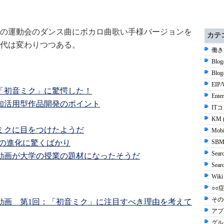
の運動会のダンス曲にボカロ曲歌い手様バージョンを
カテ
代は変わりつつある。
働き
Blog
Blo
EIP/
「初音ミク」に驚愕した！
Ente
知活用型作品開発のポイント
ITコ
KM 
ミクに目をつけたようだ
Mobi
ce）の進化に驚くばかり
SBM
Sear
動画が大学の授業の題材になったそうだ
Sea
Wiki
○○症
その他
動画 第1回：「初音ミク」に注目すべき理由を考えて
アプ
グル