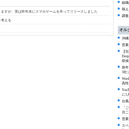
組織/
萌え
りますが、実は昨年末にスマホゲームを作ってリリースしました
調査/
を考える
オル
沖縄
営業
【完
De
収候
前年
3社
Wo
高性
Yo
に1
台風
「ご
月二
営業
スペ