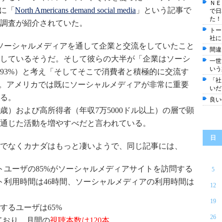
ＮＥ
に「
North Americans demand social media
」という記事で
で日
た！
調査が紹介されていた。
トー
社に
ソーシャルメディアを通して企業と交流をしていたこと
間違
流しているそうだ。そして彼らの大半が「企業はソーシ
一世
いう
93%）と考え「そしてそこで消費者と積極的に交流す
「社
だ。アメリカでは既にソーシャルメディアが非常に重要
いだ
る。
良い
歳）および高所得者（年収7万5000ドル以上）の層で顕
通じた活動を増やすべだと言われている。
日
でなくカナダはもっと凄いようで、同じ記事には、
トユーザの85%がソーシャルメディアサイトを訪問する
5
ト利用時間は46時間、ソーシャルメディアの利用時間は
12
19
するユーザは65%
26
ており、月間の
視聴本数は120本