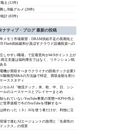
風土 (12件)
興し/B級グルメ (20件)
統計 (83件)
タナティブ・ブログ 最新の投稿
27年メモリ市場展望：DRAM供給不足の長期化と
ND Flash供給緩和が及ぼすクラウド設備投資への
立しやすい職場」で定着意向が44.9ポイント上が
---両立支援は福利厚生ではなく、リテンション戦
ある
電機が買収すべきウクライナの防衛テック企業3
AI駆動型M&Aの方法論で特定、買収金額を割り
ケーススタディ
ジカルAI「物流テック」米、欧、中、日、シン
ールのユースケースとプレイヤーまとめ
知られていないYouTube事業の実態〜KPIや売上
ど世界規模で今のYouTubeを理解する〜
は終わった（３）AIを使う者だけが、利他に立
現場で進むAIエージェントの急増と「生産性の
ドックス」の現実