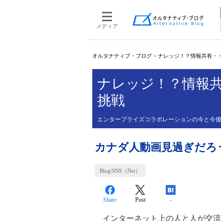
メディア
オルタナティブ・ブログ
>
ナレッジ！？情報共有・
ナレッジ！？情報
挑戦
エンタープライズコラボレーションの今と今
カナダ人動画見過ぎだろ
Blog/SNS（Net）
Share
Post
-
インターネット上の人と人が交流