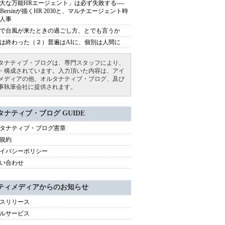
大な万能HRエージェント」は必ず失敗する----
sh Bersinが描くHR 2030と、マルチエージェント時
人事
で台風が来たときの過ごし方、とでも言うか
は終わった（２）普遍はAIに、個別は人間に
タナティブ・ブログは、専門スタッフにより、
・構成されています。入力頂いた内容は、アイ
メディアの他、オルタナティブ・ブログ、及び
事執筆会社に提供されます。
タナティブ・ブログ GUIDE
タナティブ・ブログ憲章
規約
イバシーポリシー
い合わせ
ティメディアからのお知らせ
スリリース
ルサービス