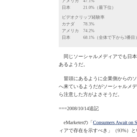
アメリカ 47.1%
日本 21.0%（最下位）
ビデオクリップ経験率
カナダ 78.3%
アメリカ 74.2%
日本 68.1%（全体で下から3番目
同じソーシャルメディアでも日本
あるようだ。
冒頭にあるように企業側からのソ
へ来ているようだがソーシャルメデ
ら注意した方がよさそうだ。
===2008/10/14追記
eMarketerの「
Consumers Await on S
ィアで存在を示すべき」（93%）