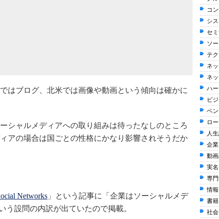
コン
シス
セミ
ソー
テク
）
ネッ
ネッ
ハー
ではブログ、北米では画像や動画という傾向は確かに
ビジ
ベン
ロー
ーシャルメディアへの取り組みは待ったなしのところ
人生訓
ィアの場合は国ごとの性格にかなり影響されそうだか
企業
動画
実名
専門
情報整
ocial Networks
」という記事に「企業はソーシャルメデ
書籍 
という設問の内訳が出ていたので掲載。
社会 