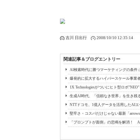
吉川 日出行
2008/10/10 12:35:14
関連記事＆ブログエントリー
AI検索時代に勝つマーケティングの条件
(
爆発的に拡大するハイパースケール事業者の
1X Technologiesがついにヒト型ロボ"NE
生成AI時代、「信頼なき世界」を生き残るに
NTTドコモ、1億人データを活用したAI
堅牢さ・コスパだけじゃない最新「arrow
「プロンプトが面倒」の悲鳴を解消！ A