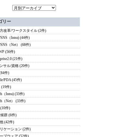
ゴリー
方改革/ワークスタイル (2件)
/SNS（Intra) (44件)
g/SNS（Net） (68件)
WP (56件)
rprise2.0 (21件)
ンサル/資格 (20件)
(84件)
le/PDA (45件)
 (19件)
ch（Intra) (33件)
rch（Net） (33件)
 (10件)
候群 (6件)
 (42件)
リケーション (2件)
ープウェア (52件)