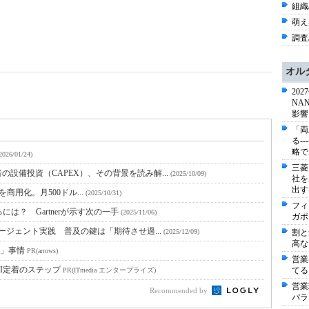
組織/
萌え
調査/
オル
20
NA
影響
「両
る-
略で
2026/01/24)
三菱
設備投資（CAPEX）、その背景を読み解...
(2025/10/09)
社を
出す
O"を商用化。月500ドル...
(2025/10/31)
フィ
は？ Gartnerが示す次の一手
(2025/11/06)
ガポ
エージェント実践 普及の鍵は「期待させ過...
(2025/12/09)
割と
高な
s」事情
PR(arrows)
営業
I定着のステップ
てる
PR(ITmedia エンタープライズ)
営業
Recommended by
パラ