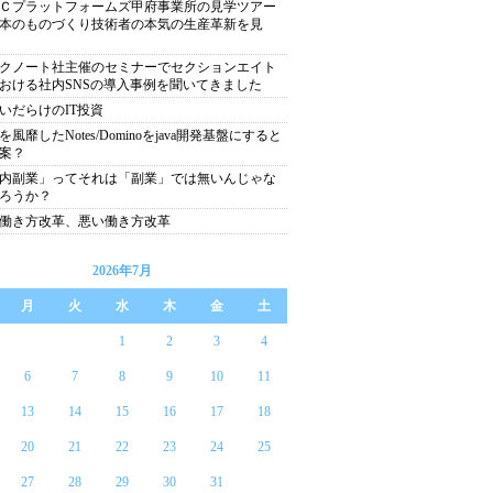
Ｃプラットフォームズ甲府事業所の見学ツアー
本のものづくり技術者の本気の生産革新を見
クノート社主催のセミナーでセクションエイト
おける社内SNSの導入事例を聞いてきました
いだらけのIT投資
を風靡したNotes/Dominoをjava開発基盤にすると
案？
内副業」ってそれは「副業」では無いんじゃな
ろうか？
働き方改革、悪い働き方改革
2026年7月
月
火
水
木
金
土
1
2
3
4
6
7
8
9
10
11
13
14
15
16
17
18
20
21
22
23
24
25
27
28
29
30
31