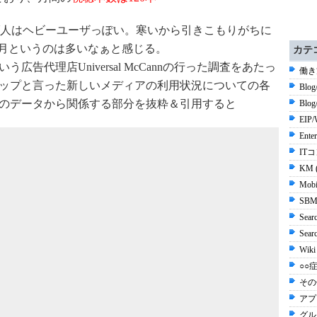
人はヘビーユーザっぽい。寒いから引きこもりがちに
/月というのは多いなぁと感じる。
カテ
いう広告代理店Universal McCannの行った調査をあたっ
働き
リップと言った新しいメディアの利用状況についての各
Blog
.3のデータから関係する部分を抜粋＆引用すると
Blo
EIP/
Ente
ITコ
KM 
Mobi
SBM
Sear
Sea
Wiki
○○症
その他
アプ
グル