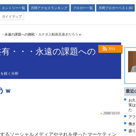
エントリー一覧
月間アクセスランキング
ブロガー一覧
月間ブロガーベスト30
ガイドマップ
・・永遠の課題への挑戦
>
カナダ人動画見過ぎだろうｗ
共有・・・永遠の課題への
RSS
後を鋭く分析
うｗ
最近
お久
実は
た
»
2008/10/10
アフ
働き
盛り
するソーシャルメディアやそれを使ったマーケティン