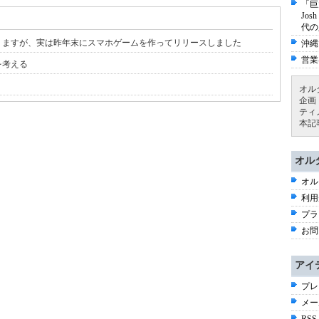
「巨
Jo
代の
りますが、実は昨年末にスマホゲームを作ってリリースしました
沖縄
営業
を考える
オル
企画
ティ
本記
オル
オル
利用
プラ
お問
アイ
プレ
メー