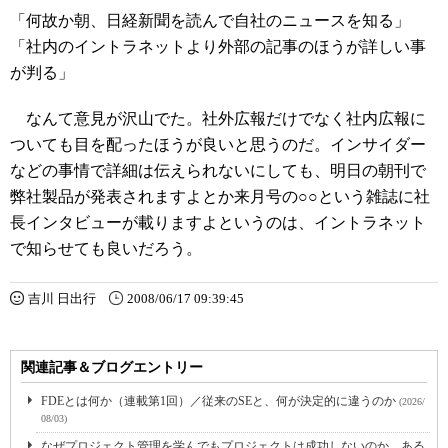
「何故か朝、日経新聞を読んで自社のニュースを知る」
「社内のイントラネットより外部の記事のほうが詳しい事
が判る」
なんて意見が沢山でた。社外広報だけでなく社内広報に
ついても目を配ったほうが良いと思うのだ。インサイダー
などの事情で詳細は伝えられないにしても、明日の朝刊で
弊社製品が発表されますよとか来月号の○○という雑誌に社
長インタビューが載りますよというのは、イントラネット
で知らせても良いだろう。
吉川 日出行
2008/06/17 09:39:45
関連記事＆ブログエントリー
FDEとは何か（連載第1回）／従来のSEと、何が決定的に違うのか
(2026/
08/03)
なぜプロジェクト管理を学んでもプロジェクトは成功しないのか、ある