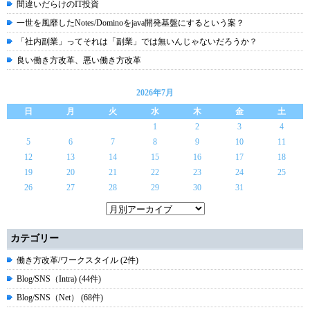
間違いだらけのIT投資
一世を風靡したNotes/Dominoをjava開発基盤にするという案？
「社内副業」ってそれは「副業」では無いんじゃないだろうか？
良い働き方改革、悪い働き方改革
2026年7月
日
月
火
水
木
金
土
1
2
3
4
5
6
7
8
9
10
11
12
13
14
15
16
17
18
19
20
21
22
23
24
25
26
27
28
29
30
31
カテゴリー
働き方改革/ワークスタイル (2件)
Blog/SNS（Intra) (44件)
Blog/SNS（Net） (68件)