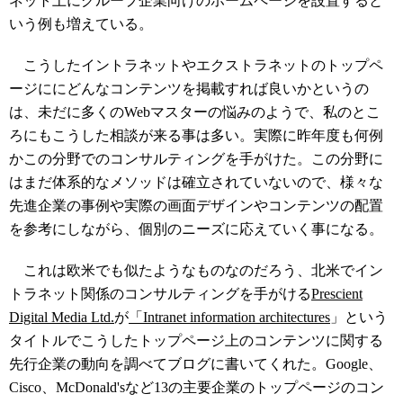
ネット上にグループ企業向けのホームページを設置すると
いう例も増えている。
こうしたイントラネットやエクストラネットのトップペ
ージににどんなコンテンツを掲載すれば良いかというの
は、未だに多くのWebマスターの悩みのようで、私のとこ
ろにもこうした相談が来る事は多い。実際に昨年度も何例
かこの分野でのコンサルティングを手がけた。この分野に
はまだ体系的なメソッドは確立されていないので、様々な
先進企業の事例や実際の画面デザインやコンテンツの配置
を参考にしながら、個別のニーズに応えていく事になる。
これは欧米でも似たようなものなのだろう、北米でイン
トラネット関係のコンサルティングを手がける
Prescient
Digital Media Ltd.
が
「Intranet information architectures
」という
タイトルでこうしたトップページ上のコンテンツに関する
先行企業の動向を調べてブログに書いてくれた。Google、
Cisco、McDonald'sなど13の主要企業のトップページのコン