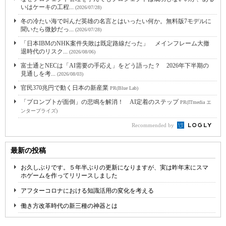
いはケーキの工程...
(2026/07/28)
冬の冷たい海で叫んだ英雄の名言とはいったい何か。無料版7モデルに
聞いたら微妙だっ...
(2026/07/28)
「日本IBMのNHK案件失敗は既定路線だった」 メインフレーム大撤
退時代のリスク...
(2026/08/06)
富士通とNECは「AI需要の手応え」をどう語った？ 2026年下半期の
見通しを考...
(2026/08/03)
官民370兆円で動く日本の新産業
PR(Blue Lab)
「プロンプトが面倒」の悲鳴を解消！ AI定着のステップ
PR(ITmedia エ
ンタープライズ)
Recommended by
最新の投稿
お久しぶりです。５年半ぶりの更新になりますが、実は昨年末にスマ
ホゲームを作ってリリースしました
アフターコロナにおける知識活用の変化を考える
働き方改革時代の新三種の神器とは