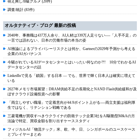
萌え興し/B級グルメ (20件)
調査/統計 (83件)
オルタナティブ・ブログ 最新の投稿
2040年、事務職は437万人余り、AI人材は339万人足りない----「人手不足」の
一言では語れない、日本の労働市場の本当の姿
AI推論によるプライバシーリスクとは何か、Gartnerの2029年予測から考える
企業のAIガバナンス
今騒がれているAIデータセンターとはいったい何なのか?!! 10分でわかるAI
データセンターの話
LinkedInで見る「鎖国」する日本 ― でも、世界で輝く日本人は確実に増えて
いる
2027年メモリ市場展望：DRAM供給不足の長期化とNAND Flash供給緩和が及
ぼすクラウド設備投資への影響
「両立しやすい職場」で定着意向が44.9ポイント上がる----両立支援は福利厚
生ではなく、リテンション戦略である
三菱電機が買収すべきウクライナの防衛テック企業3社をAI駆動型M&Aの方
法論で特定、買収金額を割り出すケーススタディ
フィジカルAI「物流テック」米、欧、中、日、シンガポールのユースケース
とプレイヤーまとめ