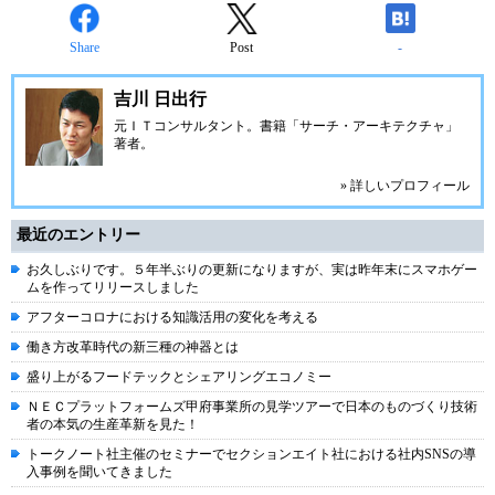
Share
Post
-
吉川 日出行
元ＩＴコンサルタント。書籍「サーチ・アーキテクチャ」
著者。
» 詳しいプロフィール
最近のエントリー
お久しぶりです。５年半ぶりの更新になりますが、実は昨年末にスマホゲー
ムを作ってリリースしました
アフターコロナにおける知識活用の変化を考える
働き方改革時代の新三種の神器とは
盛り上がるフードテックとシェアリングエコノミー
ＮＥＣプラットフォームズ甲府事業所の見学ツアーで日本のものづくり技術
者の本気の生産革新を見た！
トークノート社主催のセミナーでセクションエイト社における社内SNSの導
入事例を聞いてきました