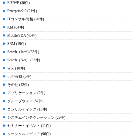
EIP/WP (56件)
Enterprise2.0 (21件)
ITコンサル/資格 (20件)
KM (84件)
Mobile/PDA (45件)
SBM (19件)
Search（Intra) (33件)
Search（Net） (33件)
Wiki (10件)
○○症候群 (6件)
その他 (42件)
アプリケーション (2件)
グループウェア (52件)
コンサルティング (15件)
システムインテグレーション (29件)
セミナー・イベント (11件)
ソーシャルメディア (96件)