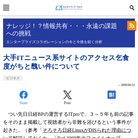
ナレッジ！？情報共有・・・永遠の課題
への挑戦
エンタープライズコラボレーションの今と今後を鋭く分析
大手ITニュース系サイトのアクセス乞食
度がちと醜い件について
ビジネス
»
2008/06/22
Share
Post
-
つい先日日経BPの運営するITproで、３～５年も前の記事
をそのまま掲載して視聴者から非難を浴びるという事件が
起きた。（参考「
そろそろ日経LinuxがDISられた理由につ