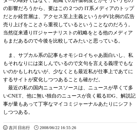
ターの嗜好ではなく、組織での評価制度とかそういうもの
の影響だろうから、要はこの２つの IT系メディアのトップ
だとか経営層は、アクセス至上主義というかPV比例の広告
売り上げをことさら重視しているということなのだろう。
当然従来通りITジャーナリストの戦略をとる他のメディア
もまだあるので今後を比較してみたいと思っている。
ま、サブカル系の記事もオモシロイちゃあ面白いし、私
もそれなりには楽しんでいるので文句を言える義理でもな
いのかもしれないが、少なくとも最近私が仕事上であてに
するサイトが変化しつつあることも確かだ。
最近の私の国内ニュースソースは、ニュースが早くて多
いCNET、他に無い独自のニュースが良く載るIDG、解説記
事が量もあって丁寧なマイコミジャーナルあたりにシフト
しつつある。
吉川 日出行
2008/06/22 16:55:26