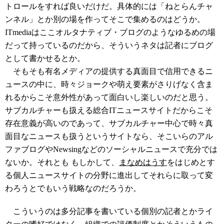
トロールをすれば良いだけだ。具体的には「ねとらんチャ
ンネル」とか別の場を作ってそこで集めるのはどうか。
ITmediaはここオルタナティブ・ブログのようなゆるめの場
だって持っているのだから、そういうネタは記者にブログ
として書かせるとか。
そもそも有名メディアの提供する真面目で信用できるニ
ュースの中に、時々ジョークや萌え要素がさりげなく含ま
れるからこそ意外性があって面白いし楽しいのだと思う。
サブカルチャーも扱える総合ITニュースサイトだからこそ
存在意義が高いのであって、サブカルチャー中心で時々真
面目なニュースも扱うというサイトなら、そこいらのアル
ファブログやNewsingなどのソーシャルニュースで充分では
ないか。それとも もしかして、
まなめはうす
をはじめとす
る個人ニュースサイトの分野に進出してそれらに取って変
わろうとでもいう戦略なのだろうか。
こういうのは多分記事を書いている個別の記者とかライ