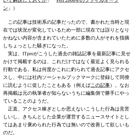
いて解説しておくか
」「
Perl 2008年のファイルオープ
ン
」）
この記事は技術系の記事だったので、書かれた当時と現
在では状況が変化しているため一部に現在では誤りとなり
かねない内容が含まれていたために多数の人がそれを指摘
しちょっとした騒ぎになった。
実は、ITproがこうした過去の雑誌記事を最新記事に見せ
かけて掲載するのは、これだけではなく最近よく見られる
行動である。私は何度かこれに釣られて過去記事にアクセ
スし、中には社内ソーシャルブックマークに登録して同僚
に読むように促したこともある（例えば
この記事
）。なお
再掲載は元の執筆者が知らないうちに編集側で勝手にやっ
ていることのようだ。
正直、アクセス稼ぎとしか思えないこうした行為は見苦
しいし、きちんとした企業が運営するニュースサイトとし
てはあまり褒められた行為では無いので改善して欲しいも
のだ。