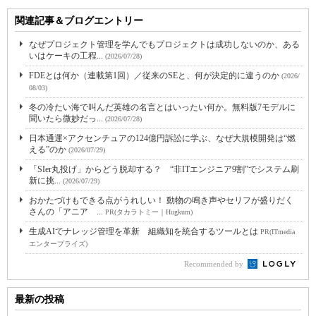
関連記事＆ブログエントリー
なぜプロジェクト管理を学んでもプロジェクトは成功しないのか、ある
いはケーキの工程...
(2026/07/28)
FDEとは何か（連載第1回）／従来のSEと、何が決定的に違うのか
(2026/
08/03)
冬の冷たい海で叫んだ英雄の名言とはいったい何か。無料版7モデルに
聞いたら微妙だっ...
(2026/07/28)
日本通運×アクセンチュアの124億円訴訟に学ぶ、なぜ大規模開発は“燃
える”のか
(2026/07/29)
「SIer丸投げ」からどう脱却する？ “非ITエンジニア9割”でシステム刷
新に挑...
(2026/07/29)
おかたづけもできる点がうれしい！ 動物の鳴き声やセリフが盛りだく
さんの「アニア ...
PR(タカラトミー｜Hugkum)
生成AIでナレッジ管理を革新 組織知を統合するツールとは
PR(ITmedia
エンタープライズ)
Recommended by
最新の投稿