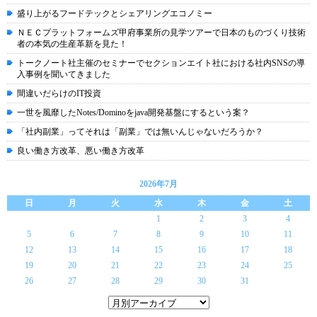
盛り上がるフードテックとシェアリングエコノミー
ＮＥＣプラットフォームズ甲府事業所の見学ツアーで日本のものづくり技術
者の本気の生産革新を見た！
トークノート社主催のセミナーでセクションエイト社における社内SNSの導
入事例を聞いてきました
間違いだらけのIT投資
一世を風靡したNotes/Dominoをjava開発基盤にするという案？
「社内副業」ってそれは「副業」では無いんじゃないだろうか？
良い働き方改革、悪い働き方改革
2026年7月
日
月
火
水
木
金
土
1
2
3
4
5
6
7
8
9
10
11
12
13
14
15
16
17
18
19
20
21
22
23
24
25
26
27
28
29
30
31