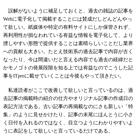
誤解がないように補足しておくと、過去の雑誌の記事を
Webに電子化して掲載することには賛成だしどんどんやっ
て欲しい。紙媒体や特定の有料サイトにしか保管されず、
再利用性が損なわれている有益な情報を電子化して、より
捜しやすい形態で提供することは素晴らしいことだし業界
への貢献も大きい。たとえ技術系の過去記事で内容が古く
なったり、今は間違いだと言える内容でも過去の経緯だと
かモノゴトの発展段階を知る上では有益なのでこうした記
事をITproに載せていくことは今後もやって頂きたい。
私達読者がここで改善して欲しいと言っているのは、過
去記事の掲載時の紹介の仕方やオリジナル記事の作成日の
表記方法である。古い記事の再掲載なのにさも新しい「特
集」のように見せかけたり、記事の末尾にほんとうに小さ
く日付を入れるのではなく、目立つようにわかりやすいよ
うに表記をして欲しいと言っているだけである。