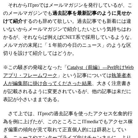
それからITproではメールマガジンを発行しているが、こ
のメールマガジンでも
過去記事を最新記事のように見せか
けて紹介
するのも辞めて欲しい。過去記事でも新着には違
いないからメールマガジンで紹介したいという気持ちはわ
かるが、それならば例えばCNET系で採用しているような、
メルマガの末尾に「１年前の今日のニュース」のような区
切りを設けて紹介してはどうか。
※この騒ぎの発端となった「
Catalyst（前編）---Perl向けWeb
アプリ・フレームワーク
」という記事については
執筆者本
人が編集部に掛け合ってくださった結果
、大きく注意書き
が記載されるように変更されているが、他の記事は未だに
表記が小さいままである。
さて上では、ITproの過去記事を使ったアクセス乞食的行
為を例に上げたが、このところここITmediaでもアクセス稼
ぎ偏重の傾向が見て取れて正直個人的には辟易としてい
る。ニュースやエンタープライズ向けチャンネルに、より