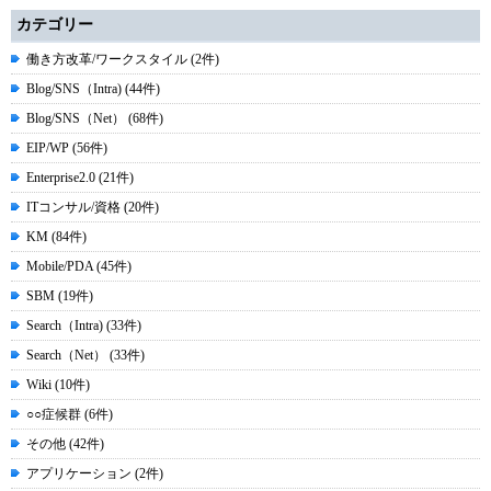
カテゴリー
働き方改革/ワークスタイル (2件)
Blog/SNS（Intra) (44件)
Blog/SNS（Net） (68件)
EIP/WP (56件)
Enterprise2.0 (21件)
ITコンサル/資格 (20件)
KM (84件)
Mobile/PDA (45件)
SBM (19件)
Search（Intra) (33件)
Search（Net） (33件)
Wiki (10件)
○○症候群 (6件)
その他 (42件)
アプリケーション (2件)