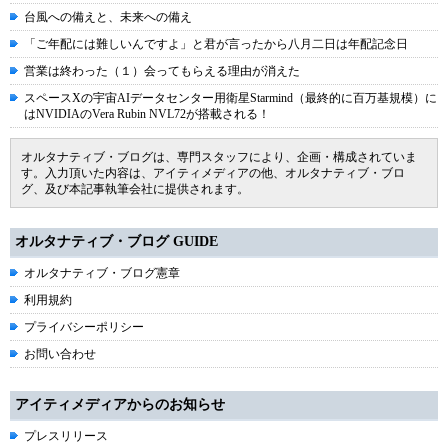
台風への備えと、未来への備え
「ご年配には難しいんですよ」と君が言ったから八月二日は年配記念日
営業は終わった（１）会ってもらえる理由が消えた
スペースXの宇宙AIデータセンター用衛星Starmind（最終的に百万基規模）に
はNVIDIAのVera Rubin NVL72が搭載される！
オルタナティブ・ブログは、専門スタッフにより、企画・構成されていま
す。入力頂いた内容は、アイティメディアの他、オルタナティブ・ブロ
グ、及び本記事執筆会社に提供されます。
オルタナティブ・ブログ GUIDE
オルタナティブ・ブログ憲章
利用規約
プライバシーポリシー
お問い合わせ
アイティメディアからのお知らせ
プレスリリース