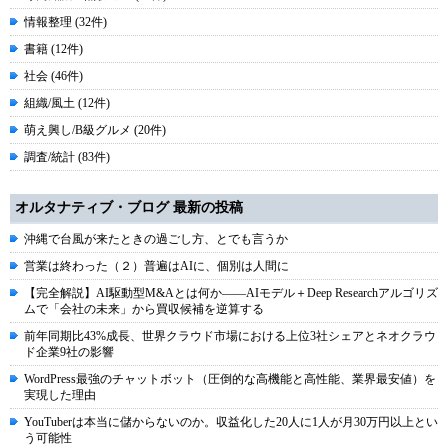
情報整理 (32件)
書籍 (12件)
社会 (46件)
組織/風土 (12件)
萌え興し/B級グルメ (20件)
調査/統計 (83件)
オルタナティブ・ブログ 最新の投稿
沖縄で台風が来たときの過ごし方、とでも言うか
営業は終わった（２）普遍はAIに、個別は人間に
【完全解説】AI駆動型M&Aとは何か――AIモデル＋Deep Researchアルゴリズ
ムで「会社の未来」から買収候補を逆算する
前年同期比43%成長、世界クラウド市場における上位3社シェアとネオクラウ
ド企業9社の影響
WordPress最強のチャットボット（圧倒的な高機能と高性能、業界最安値）を
実現した理由
YouTuberは本当に儲からないのか。収益化した20人に1人が月30万円以上とい
う可能性