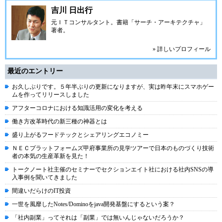
吉川 日出行
元ＩＴコンサルタント。書籍「サーチ・アーキテクチャ」
著者。
» 詳しいプロフィール
最近のエントリー
お久しぶりです。５年半ぶりの更新になりますが、実は昨年末にスマホゲー
ムを作ってリリースしました
アフターコロナにおける知識活用の変化を考える
働き方改革時代の新三種の神器とは
盛り上がるフードテックとシェアリングエコノミー
ＮＥＣプラットフォームズ甲府事業所の見学ツアーで日本のものづくり技術
者の本気の生産革新を見た！
トークノート社主催のセミナーでセクションエイト社における社内SNSの導
入事例を聞いてきました
間違いだらけのIT投資
一世を風靡したNotes/Dominoをjava開発基盤にするという案？
「社内副業」ってそれは「副業」では無いんじゃないだろうか？