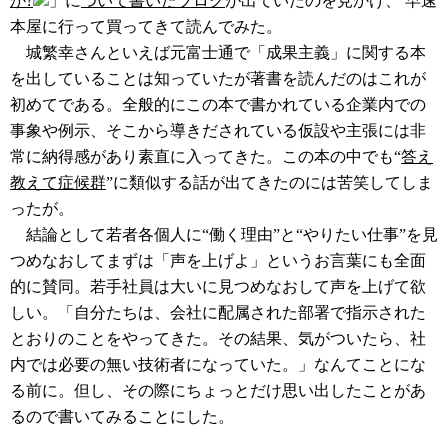
か?
」に
ついて書いたブログ
が出ていたのを見かけ、 早速
本屋に行って買ってきて読んでみた。
城繁幸さんといえば元富士通で「成果主義」に関する本
を出していることは知っていたが著書を読んだのはこれが
初めてである。全般的にこの本で書かれている企業内での
事象や例示、そこから導きだされている仮設や主張には非
常に納得感があり素直に入ってきた。この本の中でも“
答え
教えて症候群
”に類似する話が出てきたのには苦笑してしま
ったが。
結論として若者各個人に“働く理由”と“やりたい仕事”を見
つめなおしてまずは「声を上げよ」というお言葉にも全面
的に賛同。若手社員は大いに見つめなおして声を上げて欲
しい。「自分たちは、会社に配属された部署で指示された
とおりのことをやってきた。その結果、気がついたら、社
内では必要の無い技術者になっていた。」なんてことにな
る前に。但し、その際にちょっとだけ思い出したことがあ
るので書いてみることにした。