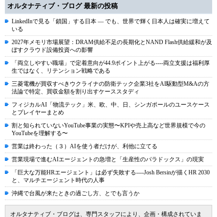
オルタナティブ・ブログ 最新の投稿
LinkedInで見る「鎖国」する日本 ― でも、世界で輝く日本人は確実に増えて
いる
2027年メモリ市場展望：DRAM供給不足の長期化とNAND Flash供給緩和が及
ぼすクラウド設備投資への影響
「両立しやすい職場」で定着意向が44.9ポイント上がる----両立支援は福利厚
生ではなく、リテンション戦略である
三菱電機が買収すべきウクライナの防衛テック企業3社をAI駆動型M&Aの方
法論で特定、買収金額を割り出すケーススタディ
フィジカルAI「物流テック」米、欧、中、日、シンガポールのユースケース
とプレイヤーまとめ
割と知られていないYouTube事業の実態〜KPIや売上高など世界規模で今の
YouTubeを理解する〜
営業は終わった（３）AIを使う者だけが、利他に立てる
営業現場で進むAIエージェントの急増と「生産性のパラドックス」の現実
「巨大な万能HRエージェント」は必ず失敗する----Josh Bersinが描くHR 2030
と、マルチエージェント時代の人事
沖縄で台風が来たときの過ごし方、とでも言うか
オルタナティブ・ブログは、専門スタッフにより、企画・構成されていま