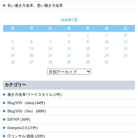
良い働き方改革、悪い働き方改革
2026年7月
日
月
火
水
木
金
土
1
2
3
4
5
6
7
8
9
10
11
12
13
14
15
16
17
18
19
20
21
22
23
24
25
26
27
28
29
30
31
カテゴリー
働き方改革/ワークスタイル (2件)
Blog/SNS（Intra) (44件)
Blog/SNS（Net） (68件)
EIP/WP (56件)
Enterprise2.0 (21件)
ITコンサル/資格 (20件)