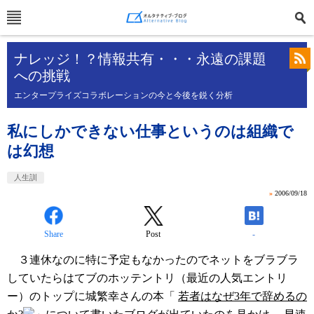
ナレッジ！？情報共有・・・永遠の課題
への挑戦
エンタープライズコラボレーションの今と今後を鋭く分析
私にしかできない仕事というのは組織で
は幻想
人生訓
»
2006/09/18
Share
Post
-
３連休なのに特に予定もなかったのでネットをブラブラ
していたらはてブのホッテントリ（最近の人気エントリ
ー）のトップに城繁幸さんの本「
若者はなぜ3年で辞めるの