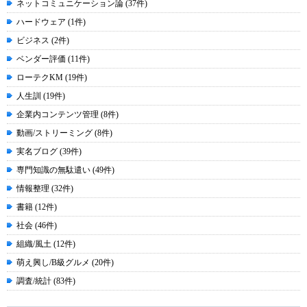
ネットコミュニケーション論 (37件)
ハードウェア (1件)
ビジネス (2件)
ベンダー評価 (11件)
ローテクKM (19件)
人生訓 (19件)
企業内コンテンツ管理 (8件)
動画/ストリーミング (8件)
実名ブログ (39件)
専門知識の無駄遣い (49件)
情報整理 (32件)
書籍 (12件)
社会 (46件)
組織/風土 (12件)
萌え興し/B級グルメ (20件)
調査/統計 (83件)