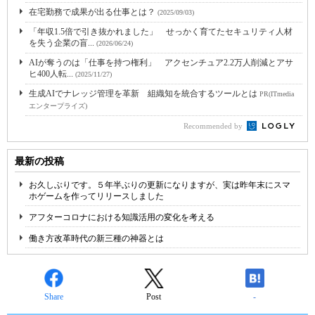
在宅勤務で成果が出る仕事とは？
(2025/09/03)
「年収1.5倍で引き抜かれました」 せっかく育てたセキュリティ人材
を失う企業の盲...
(2026/06/24)
AIが奪うのは「仕事を持つ権利」 アクセンチュア2.2万人削減とアサ
ヒ400人転...
(2025/11/27)
生成AIでナレッジ管理を革新 組織知を統合するツールとは
PR(ITmedia
エンタープライズ)
Recommended by
最新の投稿
お久しぶりです。５年半ぶりの更新になりますが、実は昨年末にスマ
ホゲームを作ってリリースしました
アフターコロナにおける知識活用の変化を考える
働き方改革時代の新三種の神器とは
Share
Post
-