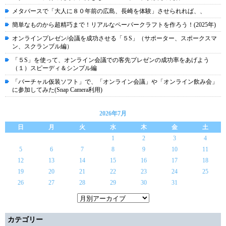
メタバースで「大人に８０年前の広島、長崎を体験」させられれば、、
簡単なものから超精巧まで！リアルなペーパークラフトを作ろう！(2025年)
オンラインプレゼン/会議を成功させる「５S」（サポーター、スポークスマ
ン、スクランブル編）
「５S」を使って、オンライン会議での客先プレゼンの成功率をあげよう
（１）スピーディ＆シンプル編
「バーチャル仮装ソフト」で、「オンライン会議」や「オンライン飲み会」
に参加してみた(Snap Camera利用)
2026年7月
日
月
火
水
木
金
土
1
2
3
4
5
6
7
8
9
10
11
12
13
14
15
16
17
18
19
20
21
22
23
24
25
26
27
28
29
30
31
カテゴリー