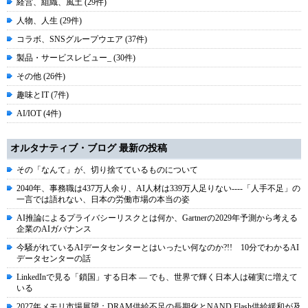
経営、組織、風土 (29件)
人物、人生 (29件)
コラボ、SNSグループウエア (37件)
製品・サービスレビュー_ (30件)
その他 (26件)
趣味とIT (7件)
AI/IOT (4件)
オルタナティブ・ブログ 最新の投稿
その「なんて」が、切り捨てているものについて
2040年、事務職は437万人余り、AI人材は339万人足りない----「人手不足」の
一言では語れない、日本の労働市場の本当の姿
AI推論によるプライバシーリスクとは何か、Gartnerの2029年予測から考える
企業のAIガバナンス
今騒がれているAIデータセンターとはいったい何なのか?!! 10分でわかるAI
データセンターの話
LinkedInで見る「鎖国」する日本 ― でも、世界で輝く日本人は確実に増えて
いる
2027年メモリ市場展望：DRAM供給不足の長期化とNAND Flash供給緩和が及