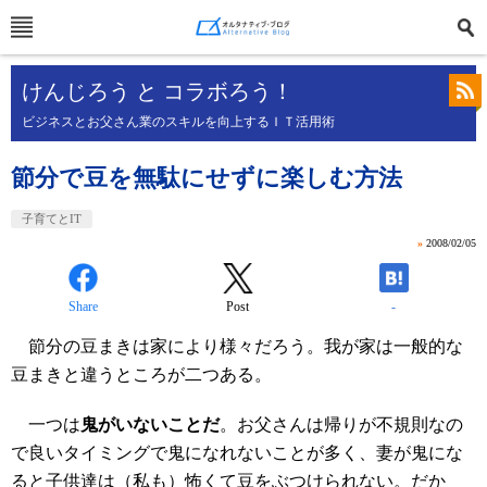
けんじろう と コラボろう！
ビジネスとお父さん業のスキルを向上するＩＴ活用術
節分で豆を無駄にせずに楽しむ方法
子育てとIT
»
2008/02/05
Share
Post
-
節分の豆まきは家により様々だろう。我が家は一般的な
豆まきと違うところが二つある。
一つは
鬼がいないことだ
。お父さんは帰りが不規則なの
で良いタイミングで鬼になれないことが多く、妻が鬼にな
ると子供達は（私も）怖くて豆をぶつけられない。だか