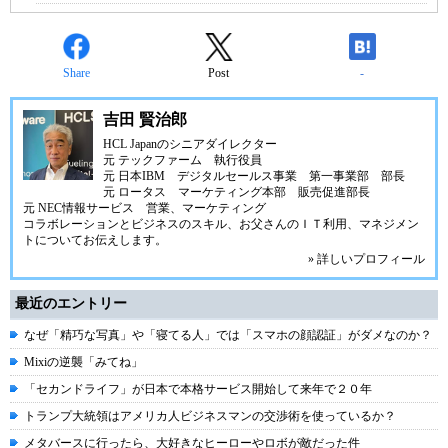
Share
Post
-
吉田 賢治郎
HCL Japanのシニアダイレクター
元 テックファーム 執行役員
元 日本IBM デジタルセールス事業 第一事業部 部長
元 ロータス マーケティング本部 販売促進部長
元 NEC情報サービス 営業、マーケティング
コラボレーションとビジネスのスキル、お父さんのＩＴ利用、マネジメン
トについてお伝えします。
» 詳しいプロフィール
最近のエントリー
なぜ「精巧な写真」や「寝てる人」では「スマホの顔認証」がダメなのか？
Mixiの逆襲「みてね」
「セカンドライフ」が日本で本格サービス開始して来年で２０年
トランプ大統領はアメリカ人ビジネスマンの交渉術を使っているか？
メタバースに行ったら、大好きなヒーローやロボが敵だった件