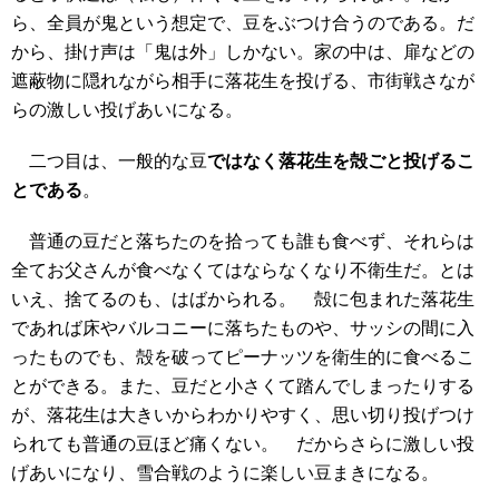
ら、全員が鬼という想定で、豆をぶつけ合うのである。だ
から、掛け声は「鬼は外」しかない。家の中は、扉などの
遮蔽物に隠れながら相手に落花生を投げる、市街戦さなが
らの激しい投げあいになる。
二つ目は、一般的な豆
ではなく落花生を殻ごと投げるこ
とである
。
普通の豆だと落ちたのを拾っても誰も食べず、それらは
全てお父さんが食べなくてはならなくなり不衛生だ。とは
いえ、捨てるのも、はばかられる。 殻に包まれた落花生
であれば床やバルコニーに落ちたものや、サッシの間に入
ったものでも、殻を破ってピーナッツを衛生的に食べるこ
とができる。また、豆だと小さくて踏んでしまったりする
が、落花生は大きいからわかりやすく、思い切り投げつけ
られても普通の豆ほど痛くない。 だからさらに激しい投
げあいになり、雪合戦のように楽しい豆まきになる。