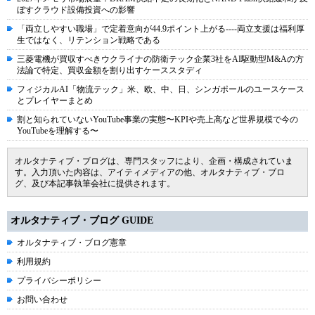
ぼすクラウド設備投資への影響
「両立しやすい職場」で定着意向が44.9ポイント上がる----両立支援は福利厚
生ではなく、リテンション戦略である
三菱電機が買収すべきウクライナの防衛テック企業3社をAI駆動型M&Aの方
法論で特定、買収金額を割り出すケーススタディ
フィジカルAI「物流テック」米、欧、中、日、シンガポールのユースケース
とプレイヤーまとめ
割と知られていないYouTube事業の実態〜KPIや売上高など世界規模で今の
YouTubeを理解する〜
オルタナティブ・ブログは、専門スタッフにより、企画・構成されていま
す。入力頂いた内容は、アイティメディアの他、オルタナティブ・ブロ
グ、及び本記事執筆会社に提供されます。
オルタナティブ・ブログ GUIDE
オルタナティブ・ブログ憲章
利用規約
プライバシーポリシー
お問い合わせ