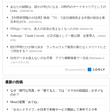
あなたの経験は、誰かの学びになる - AI時代のサードキャリアとしての
Learn...
(2026/06/16)
【中間管理職のAI活用】映画「731」で反日感情高まる中国の状況を東
京本社がCh...
(2025/09/22)
SNSはいつから、友人の近況が見えなくなったのか
(2026/01/29)
Anthropic「Claude Cowork」が正式版として一般公開 企業導入...
(2026/0
4/13)
犯行声明だけが独り歩き ランサムウェア被害の新たなミスリードにど
う対抗する？
(2026/01/28)
社内データを扱えないAIを卒業 アプリ横断検索で一元化
PR(ITmedia エ
ンタープライズ)
Recommended by
最新の投稿
なぜ「精巧な写真」や「寝てる人」では「スマホの顔認証」がダメな
のか？
Mixiの逆襲「みてね」
「セカンドライフ」が日本で本格サービス開始して来年で２０年