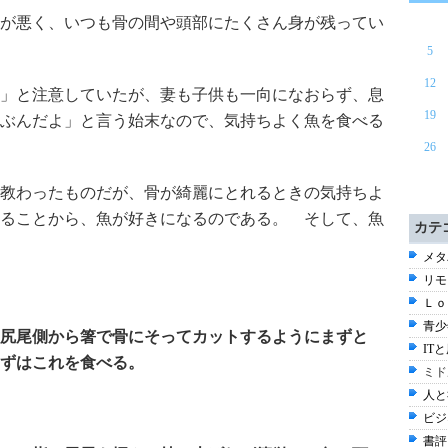
が悪く、いつも骨の間や頭部にたくさん身が残ってい
5
12
」と注意していたが、妻も子供も一向になおらず、息
19
ぶんだよ」と言う始末なので、気持ちよく魚を食べる
26
教わったものだが、骨が綺麗にとれるときの気持ちよ
ることから、魚が好きになるのである。 そして、魚
カテ
メタ
リモ
Ｌｏ
青少
尻尾側から箸で骨にそってカットするようにまずと
ITと
ずはこれを食べる。
ミド
人と
ビジ
書評 