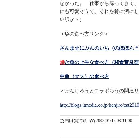
なかった。 仕事から帰ってきて、
にも可愛そうで、それを肴に酒にし
い訳か？）
＜魚の食べ方リンク＞
さんま☆にぶんのいち（のほほん＊
焼
き魚の上手な食べ方（和食普及研
中魚（マス）の食べ方
＜けんじろうとコラボろうの関連リ
http://blogs.itmedia.co.jp/kenjiro/cat20
吉田 賢治郎
2008/01/17 08:41:00