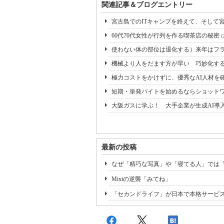
関連記事＆ブログエントリー
宮古島でのITキャンプを終えて、そして
60代70代女性が行列を作る喫茶店の秘密
(
使わない体の部位は退化する）来年はフ
機械より人をだます方が早い 巧妙化す
極力コストをかけずに、優秀なAI人材を
短期・単発バイトを始めるならショット
大阪ガスに学ぶ！ 大手企業が生成AI導
最新の投稿
なぜ「精巧な写真」や「寝てる人」では
Mixiの逆襲「みてね」
「セカンドライフ」が日本で本格サービ