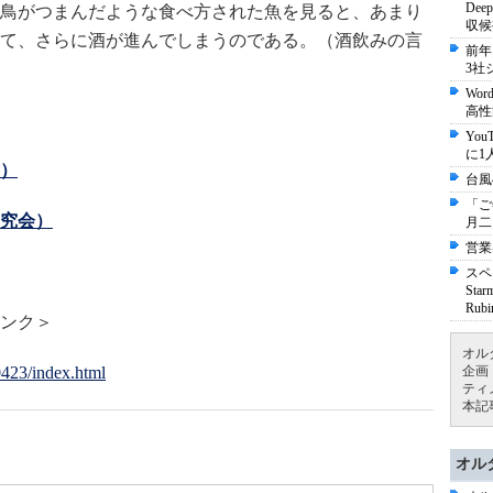
De
鳥がつまんだような食べ方された魚を見ると、あまり
収候
て、さらに酒が進んでしまうのである。（酒飲みの言
前年
3社
Wo
高性
Yo
に1
）
台風
「ご
究会）
月二
営業
スペ
St
Ru
ンク＞
オル
10423/index.html
企画
ティ
本記
オル