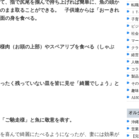
て、指で尻尾を掴んで持ち上げれば簡単に、魚の頭か
転職
のまま取ることができる。 子供達からは「おーきれ
ＩＴ
面の身を食べる。
子育て
ビジ
社会 
マー
様肉（お頭の上部）やスペアリブを食べる（しゃぶ
クラ
経営
人物
コラ
製品
ったく残っていない皿を皆に見せ「綺麗でしょう」と
その他
趣味と
AI/I
オル
「ご馳走様」と魚に敬意を表す。
沖縄
営業
を喜んで綺麗にたべるようになったが、妻には効果が
【完