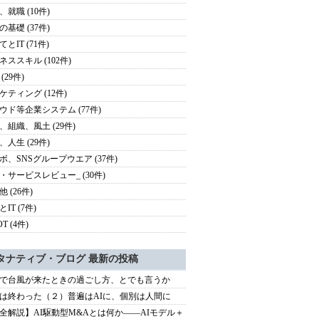
、就職 (10件)
の基礎 (37件)
とIT (71件)
ネススキル (102件)
(29件)
ケティング (12件)
ウド等企業システム (77件)
、組織、風土 (29件)
、人生 (29件)
ボ、SNSグループウエア (37件)
・サービスレビュー_ (30件)
 (26件)
IT (7件)
OT (4件)
タナティブ・ブログ 最新の投稿
で台風が来たときの過ごし方、とでも言うか
は終わった（２）普遍はAIに、個別は人間に
全解説】AI駆動型M&Aとは何か――AIモデル＋