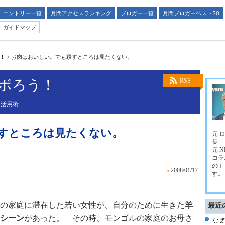
エントリー一覧
月間アクセスランキング
ブロガー一覧
月間ブロガーベスト30
ガイドマップ
う！
>
お肉はおいしい。でも殺すところは見たくない。
ラボろう！
RSS
Ｔ活用術
すところは見たくない。
元 
長
元 
コラ
のＩ
»
2008/01/17
す。
の家庭に滞在した若い女性が、自分のために生きた
羊
最近
シーン
があった。 その時、モンゴルの家庭のお母さ
なぜ