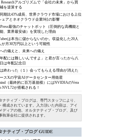
ep Researchアルゴリズムで「会社の未来」から買
補を逆算する
同期比43%成長、世界クラウド市場における上位
シェアとネオクラウド企業9社の影響
rdPress最強のチャットボット（圧倒的な高機能と
能、業界最安値）を実現した理由
uTuberは本当に儲からないのか。収益化した20人
人が月30万円以上という可能性
への備えと、未来への備え
年配には難しいんですよ」と君が言ったから八
日は年配記念日
は終わった（１）会ってもらえる理由が消えた
ースXの宇宙AIデータセンター用衛星
armind（最終的に百万基規模）にはNVIDIAのVera
bin NVL72が搭載される！
タナティブ・ブログは、専門スタッフにより、
・構成されています。入力頂いた内容は、アイ
メディアの他、オルタナティブ・ブログ、及び
事執筆会社に提供されます。
タナティブ・ブログ GUIDE