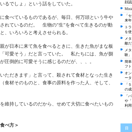
顔認
いるでしょ」という話をしていた。
Mi
「セ
に食べているものであるが、毎日、何万頭という牛や
来年
されているのだ。 生物の”生”を食べて生きるのが動
トラ
を使
と、いろいろと考えさせられる。
メタ
敵だ
親が日本に来て魚を食べるときに、生きた魚がまな板
メタ
「可愛そう」だと言っていた。 私たちには、魚が捌
験」
が圧倒的に可愛そうに感じるのだが、、、。
簡単
フト
オン
いただきます」と言って、殺されて食材となった生き
ータ
（食材そのものと、食事の原料を作った人、そして、
「５
の成
「バ
や「
を維持しているのだから、せめて大切に食べたいもの
利用
食べ方＞
日