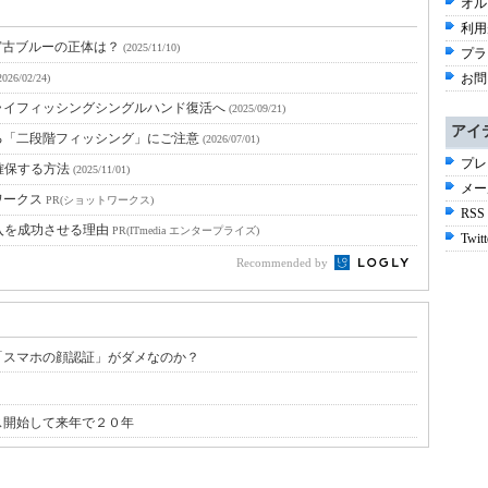
オル
利用
宮古ブルーの正体は？
(2025/11/10)
プラ
お問
2026/02/24)
ライフィッシングシングルハンド復活へ
(2025/09/21)
アイ
る「二段階フィッシング」にご注意
(2026/07/01)
プレ
確保する方法
(2025/11/01)
メー
ワークス
PR(ショットワークス)
RSS
入を成功させる理由
PR(ITmedia エンタープライズ)
Twitt
Recommended by
「スマホの顔認証」がダメなのか？
ス開始して来年で２０年