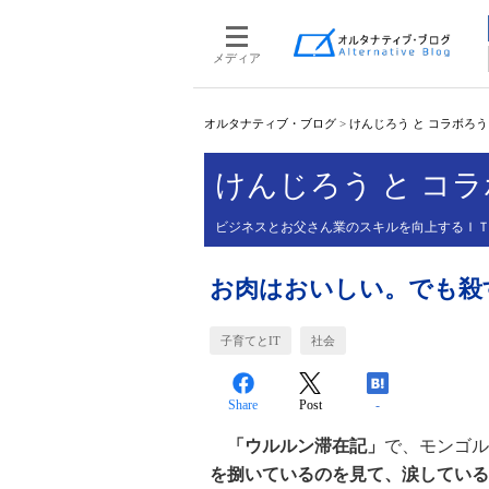
メディア
オルタナティブ・ブログ
>
けんじろう と コラボろ
けんじろう と コ
ビジネスとお父さん業のスキルを向上するＩ
お肉はおいしい。でも殺
子育てとIT
社会
Share
Post
-
「ウルルン滞在記」
で、モンゴル
を捌いているのを見て、涙している