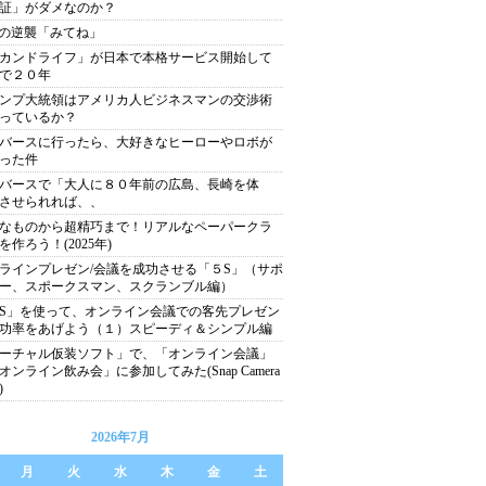
証」がダメなのか？
xiの逆襲「みてね」
カンドライフ」が日本で本格サービス開始して
で２０年
ンプ大統領はアメリカ人ビジネスマンの交渉術
っているか？
バースに行ったら、大好きなヒーローやロボが
った件
バースで「大人に８０年前の広島、長崎を体
させられれば、、
なものから超精巧まで！リアルなペーパークラ
を作ろう！(2025年)
ラインプレゼン/会議を成功させる「５S」（サポ
ー、スポークスマン、スクランブル編）
S」を使って、オンライン会議での客先プレゼン
功率をあげよう（１）スピーディ＆シンプル編
ーチャル仮装ソフト」で、「オンライン会議」
オンライン飲み会」に参加してみた(Snap Camera
)
2026年7月
月
火
水
木
金
土