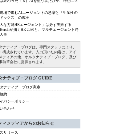
は終わった（３）AIを使う者だけが、利他に立
現場で進むAIエージェントの急増と「生産性の
ドックス」の現実
大な万能HRエージェント」は必ず失敗する----
sh Bersinが描くHR 2030と、マルチエージェント時
人事
タナティブ・ブログは、専門スタッフにより、
・構成されています。入力頂いた内容は、アイ
メディアの他、オルタナティブ・ブログ、及び
事執筆会社に提供されます。
タナティブ・ブログ GUIDE
タナティブ・ブログ憲章
規約
イバシーポリシー
い合わせ
ティメディアからのお知らせ
スリリース