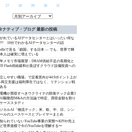
27
28
29
30
31
タナティブ・ブログ 最新の投稿
がれているAIデータセンターとはいったい何な
?!! 10分でわかるAIデータセンターの話
nkedInで見る「鎖国」する日本 ― でも、世界で輝
本人は確実に増えている
27年メモリ市場展望：DRAM供給不足の長期化と
ND Flash供給緩和が及ぼすクラウド設備投資への
立しやすい職場」で定着意向が44.9ポイント上が
---両立支援は福利厚生ではなく、リテンション戦
ある
電機が買収すべきウクライナの防衛テック企業3
AI駆動型M&Aの方法論で特定、買収金額を割り
ケーススタディ
ジカルAI「物流テック」米、欧、中、日、シン
ールのユースケースとプレイヤーまとめ
知られていないYouTube事業の実態〜KPIや売上
ど世界規模で今のYouTubeを理解する〜