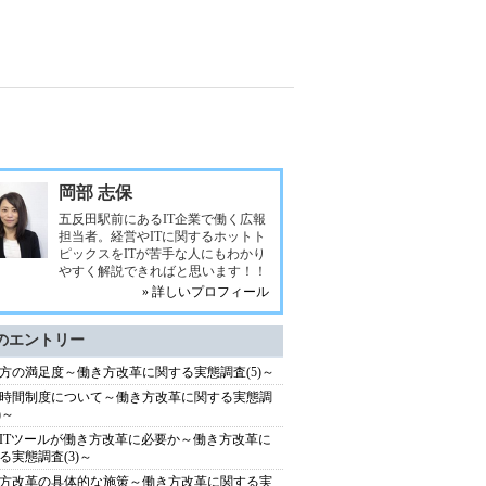
岡部 志保
五反田駅前にあるIT企業で働く広報
担当者。経営やITに関するホットト
ピックスをITが苦手な人にもわかり
やすく解説できればと思います！！
» 詳しいプロフィール
のエントリー
方の満足度～働き方改革に関する実態調査(5)～
時間制度について～働き方改革に関する実態調
)～
ITツールが働き方改革に必要か～働き方改革に
る実態調査(3)～
方改革の具体的な施策～働き方改革に関する実