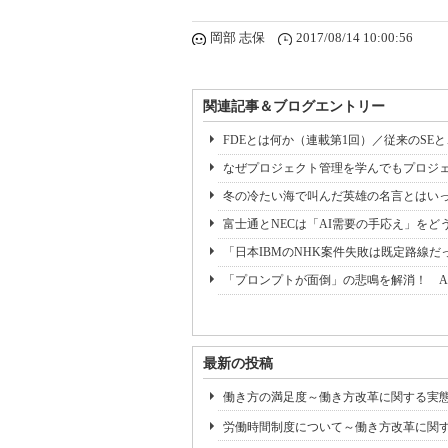
岡部 志保
2017/08/14 10:00:56
関連記事＆ブログエントリー
FDEとは何か（連載第1回）／従来のSE
なぜプロジェクト管理を学んでもプロジェ
冬の冷たい海で叫んだ英雄の名言とはいっ
富士通とNECは「AI需要の手応え」をどう
「日本IBMのNHK案件失敗は既定路線だ
「プロンプトが面倒」の悲鳴を解消！ A
最新の投稿
働き方の満足度～働き方改革に関する実態調
労働時間制度について～働き方改革に関する