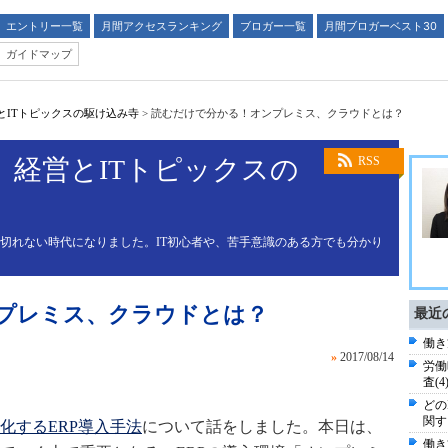
エントリー一覧
月間アクセスランキング
ブロガー一覧
月間ブロガーベスト30
ガイドマップ
とITトピックスの駆け込み寺
>
読むだけで分かる！オンプレミス、クラウドとは？
 経営とITトピックスの
RSS
も切れない時代になりました。IT初心者や、苦手意識のある方でも分かり
プレミス、クラウドとは？
最近
働き
»
2017/08/14
労働
査(4
どの
関す
化するERP導入手法
について話をしました。本日は、
働き