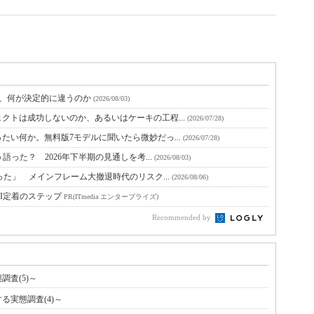
と、何が決定的に違うのか
(2026/08/03)
クトは成功しないのか、あるいはケーキの工程...
(2026/07/28)
たい何か。無料版7モデルに聞いたら微妙だっ...
(2026/07/28)
語った？ 2026年下半期の見通しを考...
(2026/08/03)
った」 メインフレーム大撤退時代のリスク...
(2026/08/06)
I定着のステップ
PR(ITmedia エンタープライズ)
Recommended by
査(5)～
実態調査(4)～