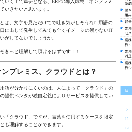
ていく上で重要となる、ERPの導入環境「オンプレミ
態調
ていきたいと思います。
働き
組み
裁量
」とは、文字を見ただけでで吐き気がしそうなIT用語の
業務
口に出して発生してみても全くイメージの湧かないIT
セス
いがしてないでしょうか。
業務
務～
そきっと理解して頂けるはずです！！
業務
満足
業務
務シ
オンプレミス、クラウドとは？
用語が分かりにくいのは、人によって「クラウド」の
日
の提供ベンダが独自定義によりサービスを提供してい
5
い「クラウド」ですが、言葉を使用するケースを限定
12
とも理解することができます。
19