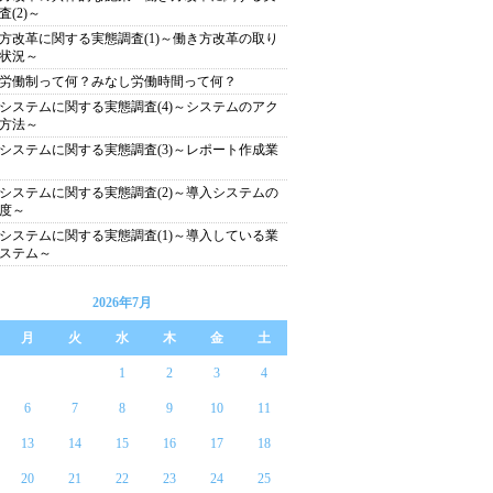
査(2)～
方改革に関する実態調査(1)～働き方改革の取り
状況～
労働制って何？みなし労働時間って何？
システムに関する実態調査(4)～システムのアク
方法～
システムに関する実態調査(3)～レポート作成業
システムに関する実態調査(2)～導入システムの
度～
システムに関する実態調査(1)～導入している業
ステム～
2026年7月
月
火
水
木
金
土
1
2
3
4
6
7
8
9
10
11
13
14
15
16
17
18
20
21
22
23
24
25