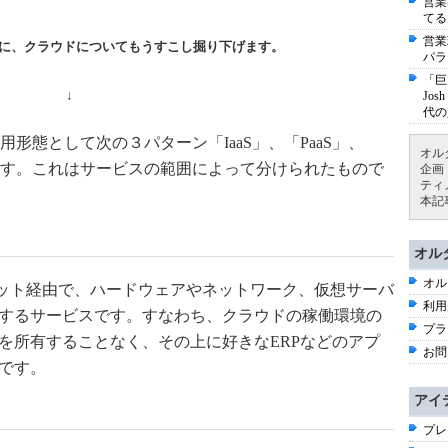
営業
てる
営業
に、クラウドについてもうすこし掘り下げます。
パラ
「巨
↓
Jo
代の
形態として次の３パターン「IaaS」、「PaaS」、
オル
いです。これはサービスの範囲によって分けられたもので
企画
ティ
本記
オル
オル
ーネット経由で、ハードウェアやネットワーク、仮想サーバ
利用
するサービスです。すなわち、クラウドの稼働環境の
プラ
を所有することなく、その上に好きなERPなどのアプ
お問
です。
アイ
プレ