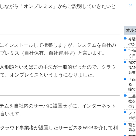
ジしながら「オンプレミス」からご説明していきたいと
26
オル
今騒
のか
バにインストールして構築しますが、システムを自社の
Li
プレミス（自社保有、自社運用型）と言います。
く日
20
導入形態といえばこの手法が一般的だったので、クラウ
NA
影響
て、オンプレミスというようになりました。
「両
る-
略で
三菱
社を
ステムを自社内のサーバに設置せずに、インターネット
出す
フィ
言います。
ガポ
割と
クラウド事業者が設置したサービスをWEBを介して利
高な