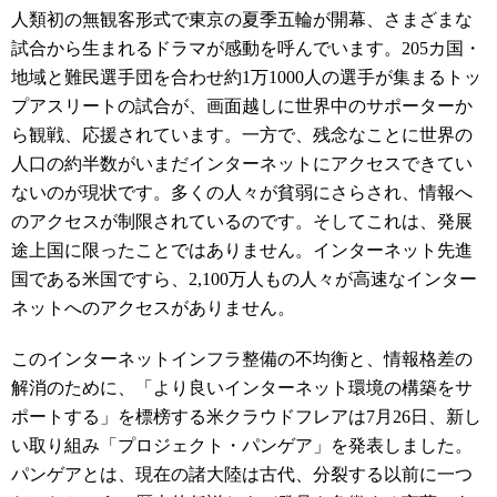
人類初の無観客形式で東京の夏季五輪が開幕、さまざまな
試合から生まれるドラマが感動を呼んでいます。205カ国・
地域と難民選手団を合わせ約1万1000人の選手が集まるトッ
プアスリートの試合が、画面越しに世界中のサポーターか
ら観戦、応援されています。一方で、残念なことに世界の
人口の約半数がいまだインターネットにアクセスできてい
ないのが現状です。多くの人々が貧弱にさらされ、情報へ
のアクセスが制限されているのです。そしてこれは、発展
途上国に限ったことではありません。インターネット先進
国である米国ですら、2,100万人もの人々が高速なインター
ネットへのアクセスがありません。
このインターネットインフラ整備の不均衡と、情報格差の
解消のために、「より良いインターネット環境の構築をサ
ポートする」を標榜する米クラウドフレアは7月26日、新し
い取り組み「プロジェクト・パンゲア」を発表しました。
パンゲアとは、現在の諸大陸は古代、分裂する以前に一つ