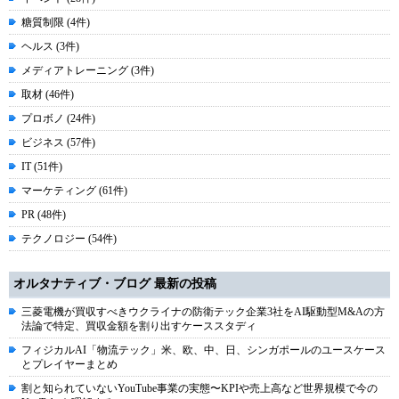
糖質制限 (4件)
ヘルス (3件)
メディアトレーニング (3件)
取材 (46件)
プロボノ (24件)
ビジネス (57件)
IT (51件)
マーケティング (61件)
PR (48件)
テクノロジー (54件)
オルタナティブ・ブログ 最新の投稿
三菱電機が買収すべきウクライナの防衛テック企業3社をAI駆動型M&Aの方
法論で特定、買収金額を割り出すケーススタディ
フィジカルAI「物流テック」米、欧、中、日、シンガポールのユースケース
とプレイヤーまとめ
割と知られていないYouTube事業の実態〜KPIや売上高など世界規模で今の