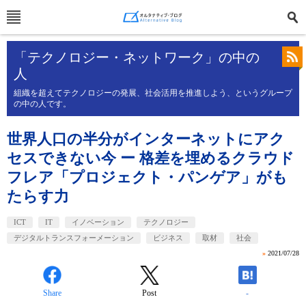
「テクノロジー・ネットワーク」の中の
人
組織を超えてテクノロジーの発展、社会活用を推進しよう、というグループ
の中の人です。
世界人口の半分がインターネットにアク
セスできない今 ー 格差を埋めるクラウド
フレア「プロジェクト・パンゲア」がも
たらす力
ICT
IT
イノベーション
テクノロジー
デジタルトランスフォーメーション
ビジネス
取材
社会
»
2021/07/28
Share
Post
-