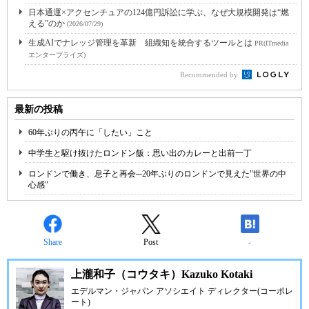
日本通運×アクセンチュアの124億円訴訟に学ぶ、なぜ大規模開発は“燃
える”のか
(2026/07/29)
生成AIでナレッジ管理を革新 組織知を統合するツールとは
PR(ITmedia
エンタープライズ)
Recommended by
最新の投稿
60年ぶりの丙午に「したい」こと
中学生と駆け抜けたロンドン飯：思い出のカレーと出前一丁
ロンドンで働き、息子と再会─20年ぶりのロンドンで見えた"世界の中
心感"
Share
Post
-
上瀧和子（コウタキ）Kazuko Kotaki
エデルマン・ジャパン アソシエイト ディレクター(コーポレ
ート)