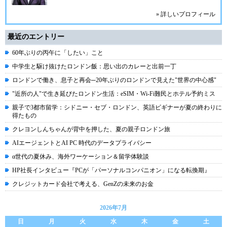
» 詳しいプロフィール
最近のエントリー
60年ぶりの丙午に「したい」こと
中学生と駆け抜けたロンドン飯：思い出のカレーと出前一丁
ロンドンで働き、息子と再会─20年ぶりのロンドンで見えた"世界の中心感"
"近所の人"で生き延びたロンドン生活：eSIM・Wi-Fi難民とホテル予約ミス
親子で3都市留学：シドニー・セブ・ロンドン、英語ビギナーが夏の終わりに
得たもの
クレヨンしんちゃんが背中を押した、夏の親子ロンドン旅
AIエージェントとAI PC 時代のデータプライバシー
α世代の夏休み、海外ワーケーション＆留学体験談
HP社長インタビュー『PCが「パーソナルコンパニオン」になる転換期』
クレジットカード会社で考える、GenZの未来のお金
2026年7月
日
月
火
水
木
金
土