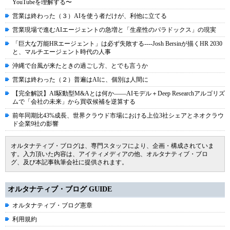
YouTubeを理解する〜
営業は終わった（３）AIを使う者だけが、利他に立てる
営業現場で進むAIエージェントの急増と「生産性のパラドックス」の現実
「巨大な万能HRエージェント」は必ず失敗する----Josh Bersinが描くHR 2030
と、マルチエージェント時代の人事
沖縄で台風が来たときの過ごし方、とでも言うか
営業は終わった（２）普遍はAIに、個別は人間に
【完全解説】AI駆動型M&Aとは何か――AIモデル＋Deep Researchアルゴリズ
ムで「会社の未来」から買収候補を逆算する
前年同期比43%成長、世界クラウド市場における上位3社シェアとネオクラウ
ド企業9社の影響
オルタナティブ・ブログは、専門スタッフにより、企画・構成されていま
す。入力頂いた内容は、アイティメディアの他、オルタナティブ・ブロ
グ、及び本記事執筆会社に提供されます。
オルタナティブ・ブログ GUIDE
オルタナティブ・ブログ憲章
利用規約