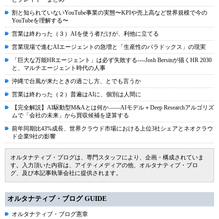
割と知られていないYouTube事業の実態〜KPIや売上高など世界規模で今の
YouTubeを理解する〜
営業は終わった（３）AIを使う者だけが、利他に立てる
営業現場で進むAIエージェントの急増と「生産性のパラドックス」の現実
「巨大な万能HRエージェント」は必ず失敗する----Josh Bersinが描くHR 2030
と、マルチエージェント時代の人事
沖縄で台風が来たときの過ごし方、とでも言うか
営業は終わった（２）普遍はAIに、個別は人間に
【完全解説】AI駆動型M&Aとは何か――AIモデル＋Deep Researchアルゴリズ
ムで「会社の未来」から買収候補を逆算する
前年同期比43%成長、世界クラウド市場における上位3社シェアとネオクラウ
ド企業9社の影響
オルタナティブ・ブログは、専門スタッフにより、企画・構成されていま
す。入力頂いた内容は、アイティメディアの他、オルタナティブ・ブロ
グ、及び本記事執筆会社に提供されます。
オルタナティブ・ブログ GUIDE
オルタナティブ・ブログ憲章