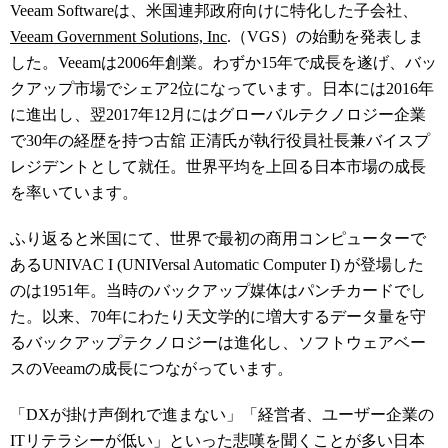
Veeam Softwareは
、
米国
連邦政府向けに特化した子会社、
Veeam
Government Solutions, Inc
.（VGS）の始動を発表しま
した。
Veeamは2006年創業。わずか15年で成長を遂げ、
バッ
クアップ市場でシェア2位になっています。
日本には2016年
に進出し、翌2017年12月にはグローバルテクノロジー企業
で30年の経歴を持つ
古舘 正清氏が執行役員社長兼バイスプ
レジデントとして就任。世界平均を上回る日本市場の成長
を率いています。
ふり返ると米国にて、
世界で最初の商用コンピューターで
ある
UNIVAC I (UNIVersal Automatic Computer I) が登場した
のは1951年。当時のバックアップ媒体はパンチカードでし
た。以来、70年にわたり天文学的に増大するデータ量を守
るバックアップテクノロジーは進化し、ソフトウェアベー
スのVeeamの成長につながっています。
「DXが掛け声倒れで進まない」「経営者、ユーザー企業の
ITリテラシーが低い」といった悲嘆を聞くことが多い日本