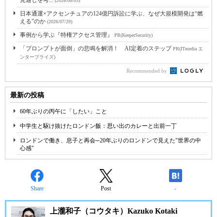
(2026/08/03)
日本通運×アクセンチュアの124億円訴訟に学ぶ、なぜ大規模開発は“燃
える”のか
(2026/07/29)
事例から学ぶ『特権アクセス管理』
PR(KeeperSecurity)
「プロンプトが面倒」の悲鳴を解消！ AI定着のステップ
PR(ITmedia エ
ンタープライズ)
Recommended by
最新の投稿
60年ぶりの丙午に「したい」こと
中学生と駆け抜けたロンドン飯：思い出のカレーと出前一丁
ロンドンで働き、息子と再会─20年ぶりのロンドンで見えた"世界の中
心感"
Share
Post
-
上瀧和子（コウタキ）Kazuko Kotaki