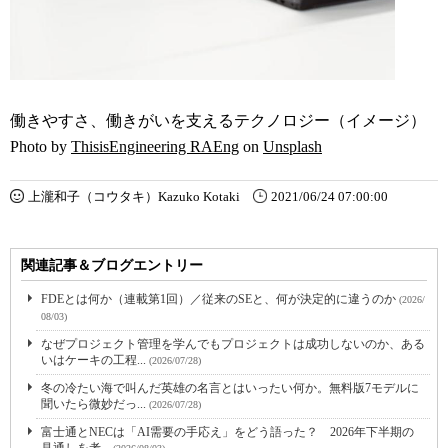
働きやすさ、働きがいを支えるテクノロジー（イメージ）
Photo by
ThisisEngineering RAEng
on
Unsplash
上瀧和子（コウタキ）Kazuko Kotaki
2021/06/24 07:00:00
関連記事＆ブログエントリー
FDEとは何か（連載第1回）／従来のSEと、何が決定的に違うのか
(2026/
08/03)
なぜプロジェクト管理を学んでもプロジェクトは成功しないのか、ある
いはケーキの工程...
(2026/07/28)
冬の冷たい海で叫んだ英雄の名言とはいったい何か。無料版7モデルに
聞いたら微妙だっ...
(2026/07/28)
富士通とNECは「AI需要の手応え」をどう語った？ 2026年下半期の
見通しを考...