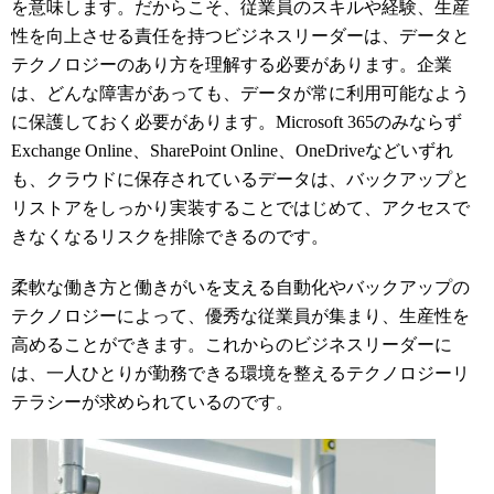
を意味します。だからこそ、
従業員のスキルや経験、生産
性を向上させる責任を持つ
ビジネスリーダーは、データと
テクノロジーのあり方を理解する必要があります。
企業
は、どんな障害があっても、データが常に利用可能なよう
に保護しておく必要があります。
Microsoft 365のみならず
Exchange Online、SharePoint Online、OneDriveなどいずれ
も、クラウドに
保存されている
データは、バックアップと
リストアをしっかり実装することで
はじめて
、アクセスで
きなくなるリスクを排除できるのです。
柔軟な働き方と働きがいを支える自動化やバックアップの
テクノロジーによって、優秀な従業員が集まり、生産性を
高めることができます。これからの
ビジネスリーダーに
は、
一人ひとりが勤務できる環境を整えるテクノロジーリ
テラシーが求められているのです。