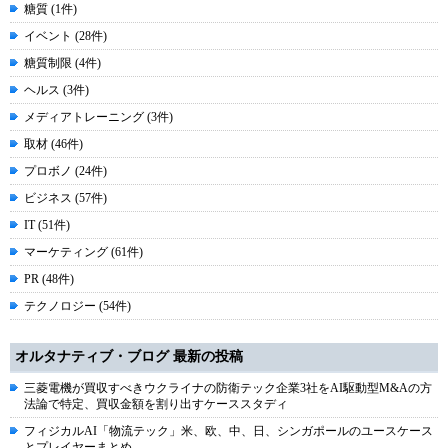
糖質 (1件)
イベント (28件)
糖質制限 (4件)
ヘルス (3件)
メディアトレーニング (3件)
取材 (46件)
プロボノ (24件)
ビジネス (57件)
IT (51件)
マーケティング (61件)
PR (48件)
テクノロジー (54件)
オルタナティブ・ブログ 最新の投稿
三菱電機が買収すべきウクライナの防衛テック企業3社をAI駆動型M&Aの方
法論で特定、買収金額を割り出すケーススタディ
フィジカルAI「物流テック」米、欧、中、日、シンガポールのユースケース
とプレイヤーまとめ