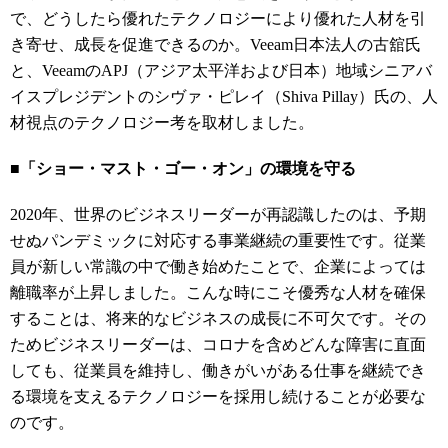
で、どうしたら優れたテクノロジーにより優れた人材を引
き寄せ、成長を促進できるのか。Veeam日本法人の
古舘
氏
と、VeeamのAPJ（アジア太平洋および日本）
地域シニアバ
イスプレジデントのシヴァ・ピレイ（Shiva Pillay）氏の、人
材視点のテクノロジー考を取材しました。
■「ショー・マスト・ゴー・オン」の環境を守る
2020年、世界のビジネスリーダーが再認識したのは、予期
せぬパンデミックに対応する事業継続の重要性です。
従業
員が新しい常識の中で働き始めたことで、企業によっては
離職率が上昇しました。こんな時にこそ優秀な人材を確保
することは、将来的なビジネスの成長に不可欠です。その
ためビジネスリーダーは、
コロナを含めどんな障害に直面
しても、従業員を維持し、働きがいがある仕事を継続でき
る環境を支えるテクノロジーを採用し続けることが必要な
のです。