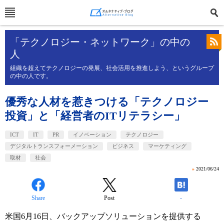
「テクノロジー・ネットワーク」の中の
人
組織を超えてテクノロジーの発展、社会活用を推進しよう、というグループ
の中の人です。
優秀な人材を惹きつける「テクノロジー
投資」と「経営者のITリテラシー」
ICT
IT
PR
イノベーション
テクノロジー
デジタルトランスフォーメーション
ビジネス
マーケティング
取材
社会
»
2021/06/24
Share
Post
-
米国6月16日、バックアップソリューションを提供する