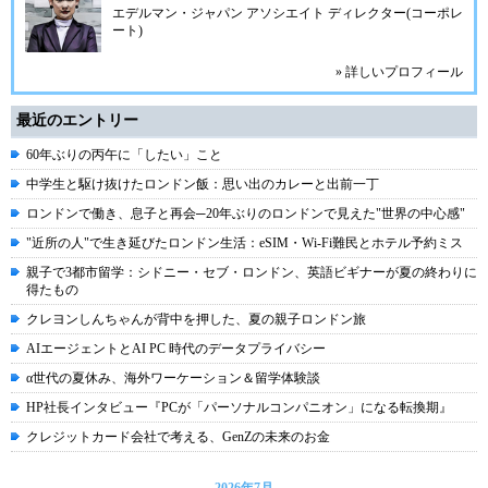
エデルマン・ジャパン アソシエイト ディレクター(コーポレ
ート)
» 詳しいプロフィール
最近のエントリー
60年ぶりの丙午に「したい」こと
中学生と駆け抜けたロンドン飯：思い出のカレーと出前一丁
ロンドンで働き、息子と再会─20年ぶりのロンドンで見えた"世界の中心感"
"近所の人"で生き延びたロンドン生活：eSIM・Wi-Fi難民とホテル予約ミス
親子で3都市留学：シドニー・セブ・ロンドン、英語ビギナーが夏の終わりに
得たもの
クレヨンしんちゃんが背中を押した、夏の親子ロンドン旅
AIエージェントとAI PC 時代のデータプライバシー
α世代の夏休み、海外ワーケーション＆留学体験談
HP社長インタビュー『PCが「パーソナルコンパニオン」になる転換期』
クレジットカード会社で考える、GenZの未来のお金