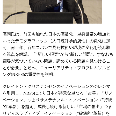
高岡氏は、
前回
も触れた日本の高齢化、単身世帯の増加と
いったデモグラフィック（人口統計学的属性）の変化に加
え、何十年、百年スパンで見た技術や環境の変化を読み取
る視点を解説。「"新しい現実"から"新しい問題"、すなわち
顧客が気づいていない問題、諦めている問題を見つけるこ
とが必要」と述べ、ニューリアリティ・プロブレムソルビ
ング
(NRPS)
の重要性を説明。
クレイトン・クリステンセンのイノベーションのジレンマ
を引用し、
NRPS
により日本が得意な単なる「改善」「リノ
ベーション」つまりサステナブル・イノベーション（"持続
的"革新）を越え、成長し続ける新しい「市場の創出」つま
りディスラプティブ・イノベーション（"破壊的"革新）を