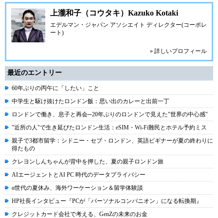
上瀧和子（コウタキ）Kazuko Kotaki
エデルマン・ジャパン アソシエイト ディレクター(コーポレ
ート)
» 詳しいプロフィール
最近のエントリー
60年ぶりの丙午に「したい」こと
中学生と駆け抜けたロンドン飯：思い出のカレーと出前一丁
ロンドンで働き、息子と再会─20年ぶりのロンドンで見えた"世界の中心感"
"近所の人"で生き延びたロンドン生活：eSIM・Wi-Fi難民とホテル予約ミス
親子で3都市留学：シドニー・セブ・ロンドン、英語ビギナーが夏の終わりに
得たもの
クレヨンしんちゃんが背中を押した、夏の親子ロンドン旅
AIエージェントとAI PC 時代のデータプライバシー
α世代の夏休み、海外ワーケーション＆留学体験談
HP社長インタビュー『PCが「パーソナルコンパニオン」になる転換期』
クレジットカード会社で考える、GenZの未来のお金