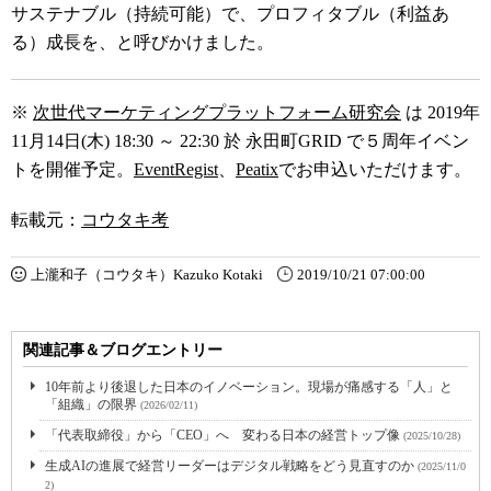
サステナブル（持続可能）で、プロフィタブル（利益あ
る）成長を、と呼びかけました。
※
次世代マーケティングプラットフォーム研究会
は 2019年
11月14日(木) 18:30 ～ 22:30 於 永田町GRID で５周年イベン
トを開催予定。
EventRegist
、
Peatix
でお申込いただけます。
転載元：
コウタキ考
上瀧和子（コウタキ）Kazuko Kotaki
2019/10/21 07:00:00
関連記事＆ブログエントリー
10年前より後退した日本のイノベーション。現場が痛感する「人」と
「組織」の限界
(2026/02/11)
「代表取締役」から「CEO」へ 変わる日本の経営トップ像
(2025/10/28)
生成AIの進展で経営リーダーはデジタル戦略をどう見直すのか
(2025/11/0
2)