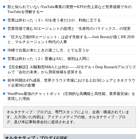
割と知られていないYouTube事業の実態〜KPIや売上高など世界規模で今の
YouTubeを理解する〜
営業は終わった（３）AIを使う者だけが、利他に立てる
営業現場で進むAIエージェントの急増と「生産性のパラドックス」の現実
「巨大な万能HRエージェント」は必ず失敗する----Josh Bersinが描くHR 2030
と、マルチエージェント時代の人事
沖縄で台風が来たときの過ごし方、とでも言うか
営業は終わった（２）普遍はAIに、個別は人間に
【完全解説】AI駆動型M&Aとは何か――AIモデル＋Deep Researchアルゴリズ
ムで「会社の未来」から買収候補を逆算する
前年同期比43%成長、世界クラウド市場における上位3社シェアとネオクラウ
ド企業9社の影響
WordPress最強のチャットボット（圧倒的な高機能と高性能、業界最安値）を
実現した理由
オルタナティブ・ブログは、専門スタッフにより、企画・構成されていま
す。入力頂いた内容は、アイティメディアの他、オルタナティブ・ブロ
グ、及び本記事執筆会社に提供されます。
オルタナティブ・ブログ GUIDE