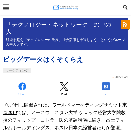
「テクノロジー・ネットワーク」の中の
人
組織を超えてテクノロジーの発展、社会活用を推進しよう、というグループ
の中の人です。
ビッグデータはくそくらえ
マーケティング
»
2019/10/21
Share
Post
-
10
月
9
日に開催された、
ワールドマーケティングサミット東
京
2019
では、ノースウェスタン大学 ケロッグ経営大学院教
授のフィリップ・コトラー氏の
基調講演
に続き、富士フィ
ルムホールディングス、ネスレ日本の経営者たちが登壇。