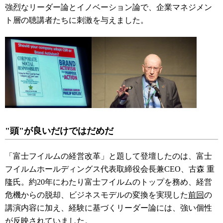
強烈なリーダー論とイノベーション論で、企業マネジメン
ト層の聴講者たちに刺激を与えました。
"頭"が良いだけではだめだ
「富士フイルムの経営改革」と題して登壇したのは、富士
フイルムホールディングス代表取締役会長兼
CEO
、古森 重
隆氏。約
20
年にわたり富士フイルムのトップを務め、経営
危機からの脱却、ビジネスモデルの変換を実現した
前回
の
講演内容に加え、経験に基づくリーダー論には、強い個性
が反映されていました。