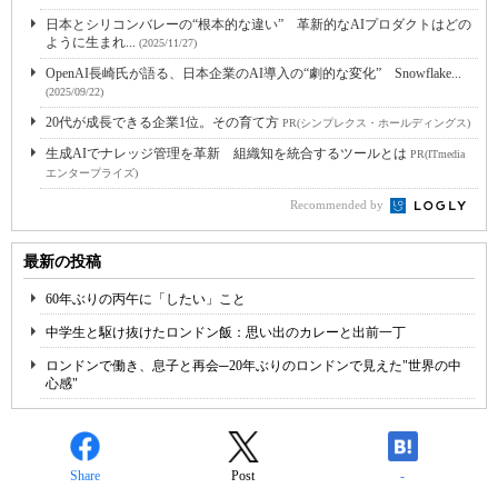
日本とシリコンバレーの“根本的な違い” 革新的なAIプロダクトはどの
ように生まれ...
(2025/11/27)
OpenAI長崎氏が語る、日本企業のAI導入の“劇的な変化” Snowflake...
(2025/09/22)
20代が成長できる企業1位。その育て方
PR(シンプレクス・ホールディングス)
生成AIでナレッジ管理を革新 組織知を統合するツールとは
PR(ITmedia
エンタープライズ)
Recommended by
最新の投稿
60年ぶりの丙午に「したい」こと
中学生と駆け抜けたロンドン飯：思い出のカレーと出前一丁
ロンドンで働き、息子と再会─20年ぶりのロンドンで見えた"世界の中
心感"
Share
Post
-