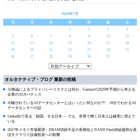
2026年7月
日
月
火
水
木
金
土
1
2
3
4
5
6
7
8
9
10
11
12
13
14
15
16
17
18
19
20
21
22
23
24
25
26
27
28
29
30
31
オルタナティブ・ブログ 最新の投稿
AI推論によるプライバシーリスクとは何か、Gartnerの2029年予測から考える
企業のAIガバナンス
今騒がれているAIデータセンターとはいったい何なのか?!! 10分でわかるAI
データセンターの話
LinkedInで見る「鎖国」する日本 ― でも、世界で輝く日本人は確実に増えて
いる
2027年メモリ市場展望：DRAM供給不足の長期化とNAND Flash供給緩和が及
ぼすクラウド設備投資への影響