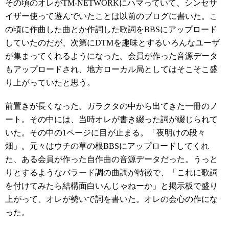
その頃のオレがTM-NETWORKにハマっていて、シンセサ
イザー使って遊んでいたことは以前のブログに書いた。こ
の頃に作曲した曲とか作詞した歌詞をBBSにアップロード
していたのだが、次第にDTMを趣味とするいろんなユーザ
が集まってくれるようになった。会員が作った音源データ
もアップロードされ、地方ローカル局としてはそこそこ盛
り上がっていたと思う。
前置きが長くなった。ガラクタの中から出てきた一冊のノ
ート。その中には、当時オレが書き綴った詞が綴じられて
いた。その中の1ページに目が止まる。「夜明けの段々
畑」。元々はウチの草の根BBSにアップロードしてくれ
た、ある会員が作った自作曲の音源データだった。うっと
りとするようなバラード調の曲調が特徴で、「これに歌詞
を付けてみたら結構面白いんじゃねーか」と掲示板で盛り
上がって、オレが勢いで詞を書いた。オレの会心の作にな
った。