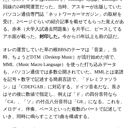
回線の24時間運営だった。当時、アスキーが出版していた
パソコン通信専門誌「ネットワーカーマガジン」の取材を
受け、2ページぐらいの紹介記事を載せてもらった覚えがあ
る。赤本（大学入試過去問題集）を片手に、ピースしてる
アホ面が載った。
封印した。
今から15年以上も前の話だ。
オレの運営していた草の根BBSのテーマは「音楽」。当
時、ちょうどDTM（Desktop Music）が流行始めた頃で、
MML（Music Macro Language）を使った打ち込みデータ
も、パソコン通信では多数公開されていた。MMLとは楽譜
を記号＋数字で記述する簡易言語で、「ドレミファソラ
シ」は「CDEFGAB」に対応する。ドイツ音名だな。長さ
はその後に数値で指定し、例えば「ド」の四分音符なら
「C4」、「ソ」の付点八分音符は「G8.」になる。これを、
メロディ、伴奏、ベースといった複数のパートで記述して
いき、同時に鳴らすことで1曲を構成する。