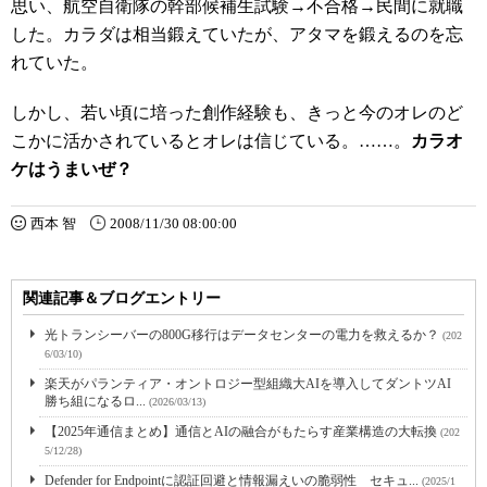
思い、航空自衛隊の幹部候補生試験→不合格→民間に就職
した。カラダは相当鍛えていたが、アタマを鍛えるのを忘
れていた。
しかし、若い頃に培った創作経験も、きっと今のオレのど
こかに活かされているとオレは信じている。……。
カラオ
ケはうまいぜ？
西本 智
2008/11/30 08:00:00
関連記事＆ブログエントリー
光トランシーバーの800G移行はデータセンターの電力を救えるか？
(202
6/03/10)
楽天がパランティア・オントロジー型組織大AIを導入してダントツAI
勝ち組になるロ...
(2026/03/13)
【2025年通信まとめ】通信とAIの融合がもたらす産業構造の大転換
(202
5/12/28)
Defender for Endpointに認証回避と情報漏えいの脆弱性 セキュ...
(2025/1