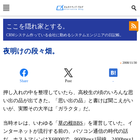
ここを隠れ家とする。
CRMシステム作っている会社に勤めるシステムエンジニアの日記帳。
夜明けの段々畑。
»
2008/11/30
Share
Post
-
押し入れの中を整理していたら、高校生の頃のいろんな思
い出の品が出てきた。「思い出の品」と書けば聞こえがい
いが、実際その大半は「ガラクタ」だ。
当時オレは、いわゆる「
草の根BBS
」を運営していた。イ
ンターネットが流行する前の、パソコン通信の時代の話
だ。ホストマシンはX68000で、9600bps×1回線、2400bps×1