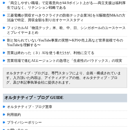
「両立しやすい職場」で定着意向が44.9ポイント上がる----両立支援は福利厚
生ではなく、リテンション戦略である
三菱電機が買収すべきウクライナの防衛テック企業3社をAI駆動型M&Aの方
法論で特定、買収金額を割り出すケーススタディ
フィジカルAI「物流テック」米、欧、中、日、シンガポールのユースケース
とプレイヤーまとめ
割と知られていないYouTube事業の実態〜KPIや売上高など世界規模で今の
YouTubeを理解する〜
営業は終わった（３）AIを使う者だけが、利他に立てる
営業現場で進むAIエージェントの急増と「生産性のパラドックス」の現実
オルタナティブ・ブログは、専門スタッフにより、企画・構成されていま
す。入力頂いた内容は、アイティメディアの他、オルタナティブ・ブロ
グ、及び本記事執筆会社に提供されます。
オルタナティブ・ブログ GUIDE
オルタナティブ・ブログ憲章
利用規約
プライバシーポリシー