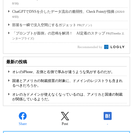
0/16)
ChatGPTでDNSを介したデータ流出の脆弱性、Check Pointが指摘
(2026/0
4/03)
部屋を一瞬で没入空間にするガジェット
PR(デノン)
「プロンプトが面倒」の悲鳴を解消！ AI定着のステップ
PR(ITmedia エ
ンタープライズ)
Recommended by
最新の投稿
オレのiPhone、左側と右側で厚みが違うような気がするのだが。
国連とアメリカの制裁措置の対象に、ドメインのレジストラも含まれ
るべきだろうか。
オレの.lyドメインが使えなくなっているのは、アメリカと国連の制裁
が関係しているようだ。
Share
Post
-