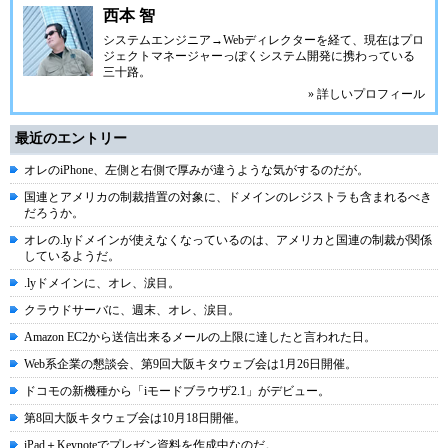
西本 智
システムエンジニア→Webディレクターを経て、現在はプロ
ジェクトマネージャーっぽくシステム開発に携わっている
三十路。
» 詳しいプロフィール
最近のエントリー
オレのiPhone、左側と右側で厚みが違うような気がするのだが。
国連とアメリカの制裁措置の対象に、ドメインのレジストラも含まれるべき
だろうか。
オレの.lyドメインが使えなくなっているのは、アメリカと国連の制裁が関係
しているようだ。
.lyドメインに、オレ、涙目。
クラウドサーバに、週末、オレ、涙目。
Amazon EC2から送信出来るメールの上限に達したと言われた日。
Web系企業の懇談会、第9回大阪キタウェブ会は1月26日開催。
ドコモの新機種から「iモードブラウザ2.1」がデビュー。
第8回大阪キタウェブ会は10月18日開催。
iPad＋Keynoteでプレゼン資料を作成中なのだ。