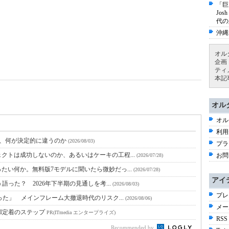
「巨
Jo
代の
沖縄
オル
企画
ティ
本記
オル
オル
利用
と、何が決定的に違うのか
(2026/08/03)
プラ
クトは成功しないのか、あるいはケーキの工程...
お問
(2026/07/28)
たい何か。無料版7モデルに聞いたら微妙だっ...
(2026/07/28)
アイ
語った？ 2026年下半期の見通しを考...
(2026/08/03)
プレ
った」 メインフレーム大撤退時代のリスク...
(2026/08/06)
メー
I定着のステップ
PR(ITmedia エンタープライズ)
RSS
Recommended by