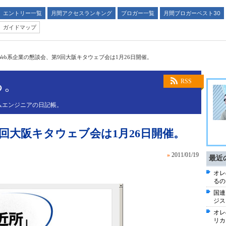
エントリー一覧
月間アクセスランキング
ブロガー一覧
月間ブロガーベスト30
ガイドマップ
Web系企業の懇談会、第9回大阪キタウェブ会は1月26日開催。
る。
RSS
ムエンジニアの日記帳。
9回大阪キタウェブ会は1月26日開催。
»
2011/01/19
最近
オレ
るの
国連
ジス
オレ
リカ