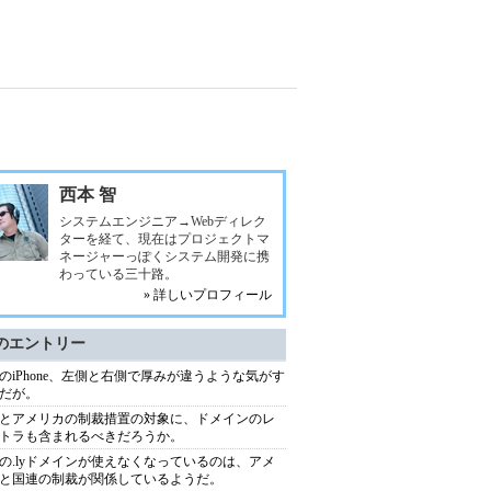
西本 智
システムエンジニア→Webディレク
ターを経て、現在はプロジェクトマ
ネージャーっぽくシステム開発に携
わっている三十路。
» 詳しいプロフィール
のエントリー
のiPhone、左側と右側で厚みが違うような気がす
だが。
とアメリカの制裁措置の対象に、ドメインのレ
トラも含まれるべきだろうか。
の.lyドメインが使えなくなっているのは、アメ
と国連の制裁が関係しているようだ。