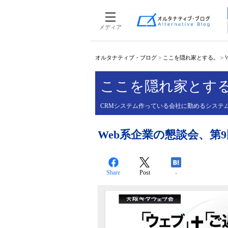
メディア
オルタナティブ・ブログ
>
ここを隠れ家とする。
>
ここを隠れ家とす
CRMシステム作っている会社に勤めるシステ
Web系企業の懇談会、第
Share
Post
-