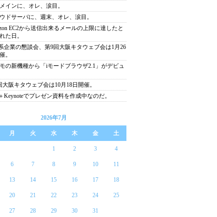
yドメインに、オレ、涙目。
ウドサーバに、週末、オレ、涙目。
azon EC2から送信出来るメールの上限に達したと
れた日。
b系企業の懇談会、第9回大阪キタウェブ会は1月26
催。
モの新機種から「iモードブラウザ2.1」がデビュ
回大阪キタウェブ会は10月18日開催。
ad＋Keynoteでプレゼン資料を作成中なのだ。
2026年7月
月
火
水
木
金
土
1
2
3
4
6
7
8
9
10
11
13
14
15
16
17
18
20
21
22
23
24
25
27
28
29
30
31