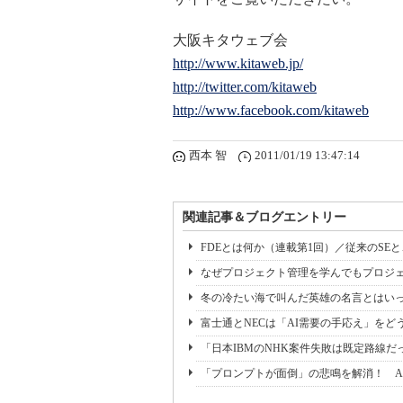
大阪キタウェブ会
http://www.kitaweb.jp/
http://twitter.com/kitaweb
http://www.facebook.com/kitaweb
西本 智
2011/01/19 13:47:14
関連記事＆ブログエントリー
FDEとは何か（連載第1回）／従来のSE
なぜプロジェクト管理を学んでもプロジェ
冬の冷たい海で叫んだ英雄の名言とはいっ
富士通とNECは「AI需要の手応え」をどう
「日本IBMのNHK案件失敗は既定路線だ
「プロンプトが面倒」の悲鳴を解消！ A