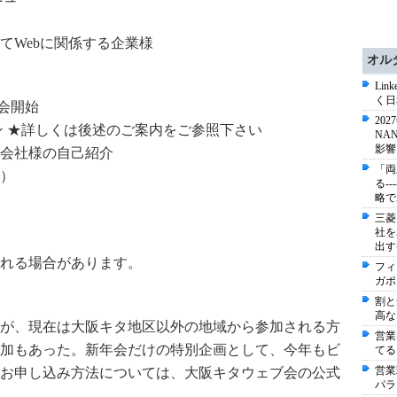
てWebに関係する企業様
オル
Li
く日
談会開始
20
ョン ★詳しくは後述のご案内をご参照下さい
NA
影響
社様の自己紹介
「両
）
る-
略で
三菱
社を
出す
れる場合があります。
フィ
ガポ
割と
高な
が、現在は大阪キタ地区以外の地域から参加される方
営業
加もあった。新年会だけの特別企画として、今年もビ
てる
営業
お申し込み方法については、大阪キタウェブ会の公式
パラ