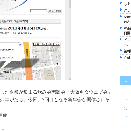
.l
クラ
Am
言わ
We
日開
ドコ
ー。
第8
iP
日
した企業が集まる
飲み会
懇談会「大阪キタウェブ会」
から2年がたち、今回、3回目となる新年会が開催される。
5
12
年会
19
26
ニュ