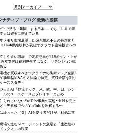
タナティブ・ブログ 最新の投稿
nkedInで見る「鎖国」する日本 ― でも、世界で輝
本人は確実に増えている
27年メモリ市場展望：DRAM供給不足の長期化と
ND Flash供給緩和が及ぼすクラウド設備投資への
立しやすい職場」で定着意向が44.9ポイント上が
---両立支援は福利厚生ではなく、リテンション戦
ある
電機が買収すべきウクライナの防衛テック企業3
AI駆動型M&Aの方法論で特定、買収金額を割り
ケーススタディ
ジカルAI「物流テック」米、欧、中、日、シン
ールのユースケースとプレイヤーまとめ
知られていないYouTube事業の実態〜KPIや売上
ど世界規模で今のYouTubeを理解する〜
は終わった（３）AIを使う者だけが、利他に立
現場で進むAIエージェントの急増と「生産性の
ドックス」の現実