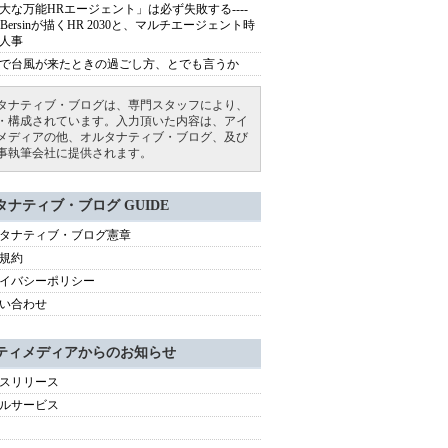
大な万能HRエージェント」は必ず失敗する----
sh Bersinが描くHR 2030と、マルチエージェント時
人事
で台風が来たときの過ごし方、とでも言うか
タナティブ・ブログは、専門スタッフにより、
・構成されています。入力頂いた内容は、アイ
メディアの他、オルタナティブ・ブログ、及び
事執筆会社に提供されます。
タナティブ・ブログ GUIDE
タナティブ・ブログ憲章
規約
イバシーポリシー
い合わせ
ティメディアからのお知らせ
スリリース
ルサービス