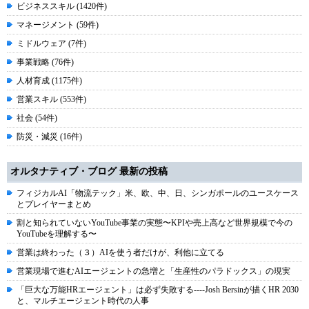
ビジネススキル (1420件)
マネージメント (59件)
ミドルウェア (7件)
事業戦略 (76件)
人材育成 (1175件)
営業スキル (553件)
社会 (54件)
防災・減災 (16件)
オルタナティブ・ブログ 最新の投稿
フィジカルAI「物流テック」米、欧、中、日、シンガポールのユースケース
とプレイヤーまとめ
割と知られていないYouTube事業の実態〜KPIや売上高など世界規模で今の
YouTubeを理解する〜
営業は終わった（３）AIを使う者だけが、利他に立てる
営業現場で進むAIエージェントの急増と「生産性のパラドックス」の現実
「巨大な万能HRエージェント」は必ず失敗する----Josh Bersinが描くHR 2030
と、マルチエージェント時代の人事