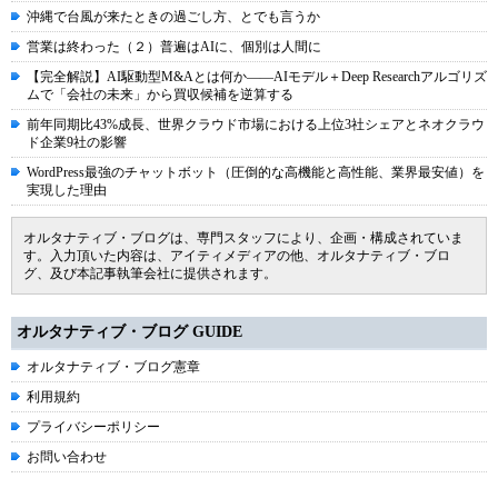
沖縄で台風が来たときの過ごし方、とでも言うか
営業は終わった（２）普遍はAIに、個別は人間に
【完全解説】AI駆動型M&Aとは何か――AIモデル＋Deep Researchアルゴリズ
ムで「会社の未来」から買収候補を逆算する
前年同期比43%成長、世界クラウド市場における上位3社シェアとネオクラウ
ド企業9社の影響
WordPress最強のチャットボット（圧倒的な高機能と高性能、業界最安値）を
実現した理由
オルタナティブ・ブログは、専門スタッフにより、企画・構成されていま
す。入力頂いた内容は、アイティメディアの他、オルタナティブ・ブロ
グ、及び本記事執筆会社に提供されます。
オルタナティブ・ブログ GUIDE
オルタナティブ・ブログ憲章
利用規約
プライバシーポリシー
お問い合わせ