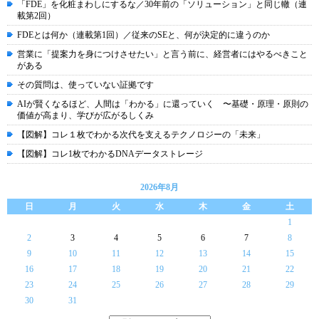
「FDE」を化粧まわしにするな／30年前の「ソリューション」と同じ轍（連
載第2回）
FDEとは何か（連載第1回）／従来のSEと、何が決定的に違うのか
営業に「提案力を身につけさせたい」と言う前に、経営者にはやるべきこと
がある
その質問は、使っていない証拠です
AIが賢くなるほど、人間は「わかる」に還っていく 〜基礎・原理・原則の
価値が高まり、学びが広がるしくみ
【図解】コレ１枚でわかる次代を支えるテクノロジーの「未来」
【図解】コレ1枚でわかるDNAデータストレージ
2026年8月
日
月
火
水
木
金
土
1
2
3
4
5
6
7
8
9
10
11
12
13
14
15
16
17
18
19
20
21
22
23
24
25
26
27
28
29
30
31