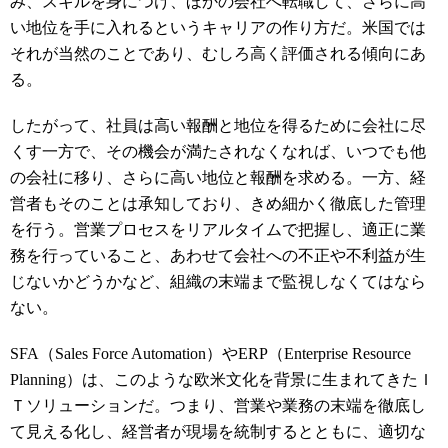
み、スキルを身につけ、ほかの会社へ転職して、さらに高
い地位を手に入れるというキャリアの作り方だ。米国では
それが当然のことであり、むしろ高く評価される傾向にあ
る。
したがって、社員は高い報酬と地位を得るために会社に尽
くす一方で、その機会が満たされなくなれば、いつでも他
の会社に移り、さらに高い地位と報酬を求める。一方、経
営者もそのことは承知しており、きめ細かく徹底した管理
を行う。営業プロセスをリアルタイムで把握し、適正に業
務を行っていること、あわせて会社への不正や不利益が生
じないかどうかなど、組織の末端まで監視しなくてはなら
ない。
SFA（Sales Force Automation）やERP（Enterprise Resource
Planning）は、このような欧米文化を背景に生まれてきたＩ
Ｔソリューションだ。つまり、営業や業務の末端を徹底し
て見える化し、経営者が現場を統制するとともに、適切な