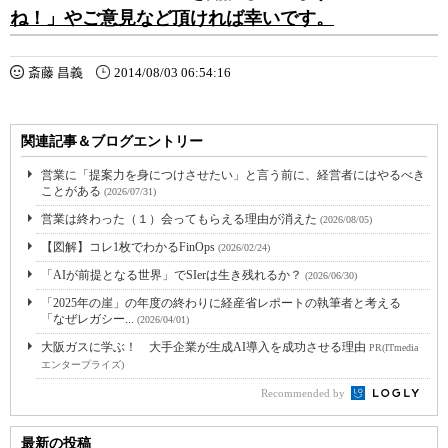
ね！」やご意見など頂ければ幸いです。
斎藤 昌義
2014/08/03 06:54:16
関連記事＆ブログエントリー
営業に「提案力を身につけさせたい」と言う前に、経営者にはやるべき
ことがある
(2026/07/31)
営業は終わった（１）会ってもらえる理由が消えた
(2026/08/05)
【図解】コレ1枚でわかるFinOps
(2026/02/24)
「AIが前提となる世界」でSIerは生き残れるか？
(2026/06/30)
「2025年の崖」の年度の終わりに経産省レポートの執筆者と考える
「なぜレガシー...
(2026/04/01)
大阪ガスに学ぶ！ 大手企業が生成AI導入を成功させる理由
PR(ITmedia
エンタープライズ)
Recommended by
最新の投稿