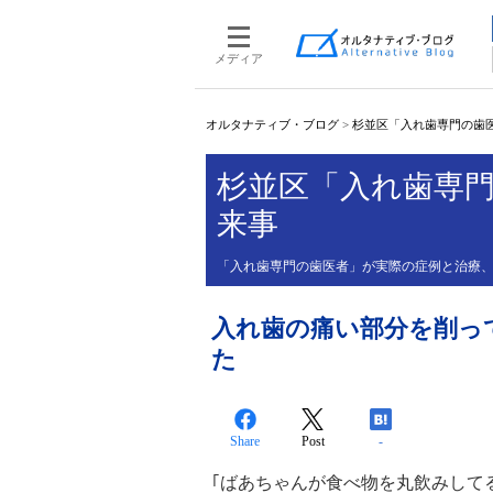
メディア
オルタナティブ・ブログ
>
杉並区「入れ歯専門の歯
杉並区「入れ歯専
来事
「入れ歯専門の歯医者」が実際の症例と治療
入れ歯の痛い部分を削っ
た
Share
Post
-
｢ばあちゃんが食べ物を丸飲みして