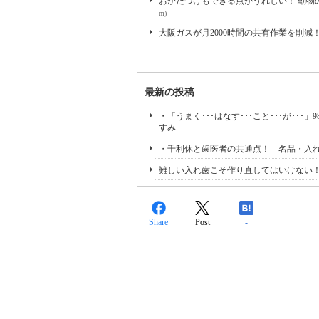
おかたづけもできる点がうれしい！ 動物の
m)
大阪ガスが月2000時間の共有作業を削減
最新の投稿
・「うまく･･･はなす･･･こと･･･が･
すみ
・千利休と歯医者の共通点！ 名品・入
難しい入れ歯こそ作り直してはいけない
Share
Post
-