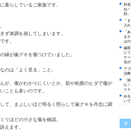
に暮らしているご家族です。
杉並
ね！
顔」
「ま
入れ
。
「あ
きず体調を崩してしまいます。
まさ
です。
はの
歯医
にて
の縁が歯グキを傷つけていました。
ナー
信が
アゴ
なのは「よく見る」こと。
治療
「抜
んが、傷がわかりにくいとか、筋や粘膜のヒダで傷が
心
リラ
いことも多いのです。
ゆる
いて
して、まぶしいほど明るく照らして歯グキを丹念に調
ミリほどの小さな傷を確認。
日
訴えます。