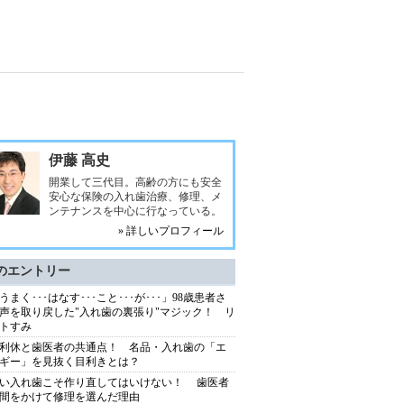
た
伊藤 高史
開業して三代目。高齢の方にも安全
安心な保険の入れ歯治療、修理、メ
ンテナンスを中心に行なっている。
» 詳しいプロフィール
のエントリー
うまく･･･はなす･･･こと･･･が･･･」98歳患者さ
声を取り戻した"入れ歯の裏張り"マジック！ リ
トすみ
利休と歯医者の共通点！ 名品・入れ歯の「エ
ギー」を見抜く目利きとは？
い入れ歯こそ作り直してはいけない！ 歯医者
間をかけて修理を選んだ理由