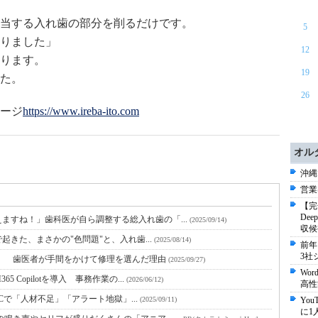
当する入れ歯の部分を削るだけです。
5
りました」
12
ります。
19
た。
26
ージ
https://www.ireba-ito.com
オル
沖縄
営業
【完
De
ますね！」歯科医が自ら調整する総入れ歯の「...
(2025/09/14)
収候
で起きた、まさかの"色問題"と、入れ歯...
(2025/08/14)
前年
3社
！ 歯医者が手間をかけて修理を選んだ理由
(2025/09/27)
Wo
Copilotを導入 事務作業の...
(2026/06/12)
高性
SOCで「人材不足」「アラート地獄」...
(2025/09/11)
Yo
に1