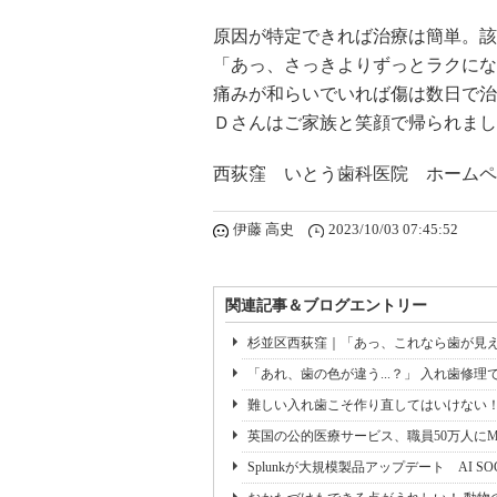
原因が特定できれば治療は簡単。該
「あっ、さっきよりずっとラクにな
痛みが和らいでいれば傷は数日で治
Ｄさんはご家族と笑顔で帰られまし
西荻窪 いとう歯科医院 ホームペ
伊藤 高史
2023/10/03 07:45:52
関連記事＆ブログエントリー
杉並区西荻窪｜「あっ、これなら歯が見え
「あれ、歯の色が違う...？」 入れ歯修理
難しい入れ歯こそ作り直してはいけない
英国の公的医療サービス、職員50万人にM365 
Splunkが大規模製品アップデート AI 