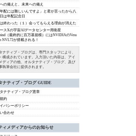
への備えと、未来への備え
年配には難しいんですよ」と君が言ったから八
日は年配記念日
は終わった（１）会ってもらえる理由が消えた
ースXの宇宙AIデータセンター用衛星
armind（最終的に百万基規模）にはNVIDIAのVera
bin NVL72が搭載される！
タナティブ・ブログは、専門スタッフにより、
・構成されています。入力頂いた内容は、アイ
メディアの他、オルタナティブ・ブログ、及び
事執筆会社に提供されます。
タナティブ・ブログ GUIDE
タナティブ・ブログ憲章
規約
イバシーポリシー
い合わせ
ティメディアからのお知らせ