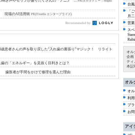
鳴き声やセリフが盛りだくさんの「アニア ...
PR(タカラトミー｜Hugku
台風
「ご
！ 現場のAI活用術
PR(ITmedia エンタープライズ)
月二
営業
Recommended by
スペ
St
Ru
･･」98歳患者さんの声を取り戻した"入れ歯の裏張り"マジック！ リライト
オル
企画
ティ
れ歯の「エネルギー」を見抜く目利きとは？
本記
！ 歯医者が手間をかけて修理を選んだ理由
オル
オル
利用
プラ
お問
アイ