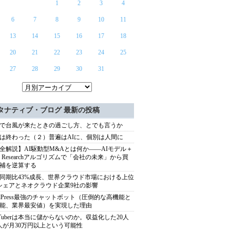
1
2
3
4
6
7
8
9
10
11
13
14
15
16
17
18
20
21
22
23
24
25
27
28
29
30
31
タナティブ・ブログ 最新の投稿
で台風が来たときの過ごし方、とでも言うか
は終わった（２）普遍はAIに、個別は人間に
全解説】AI駆動型M&Aとは何か――AIモデル＋
ep Researchアルゴリズムで「会社の未来」から買
補を逆算する
同期比43%成長、世界クラウド市場における上位
シェアとネオクラウド企業9社の影響
rdPress最強のチャットボット（圧倒的な高機能と
能、業界最安値）を実現した理由
uTuberは本当に儲からないのか。収益化した20人
人が月30万円以上という可能性