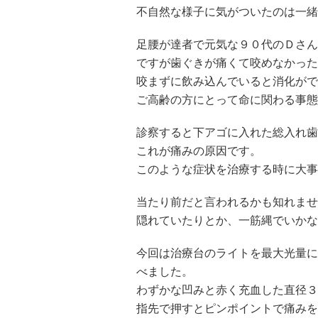
不自然な様子に気がついたのは一緒
足腰が達者で元気な９０代のＤさん
ですが歯ぐきが痛くて咬めなかった
咬まずに飲み込んでいると消化がで
ご高齢の方にとって命に関わる事態
診察すると下アゴに入れた総入れ歯
これが痛みの原因です。
このような症状を治療する時に大事
当たり前だと言われるかも知れませ
隠れていたりとか、一筋縄でいかな
今回は治療台のライトを最大光量に
べました。
わずかな凹みと赤く充血した直径３
指先で押すとピンポイントで痛みを