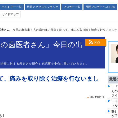
エントリー一覧
月間アクセスランキング
ブロガー一覧
月間ブロガーベスト30
ガイドマップ
医者さん」今日の出来事
>
入れ歯の痛い部分を削って、痛みを取り除く治療を行ないまし
門の歯医者さん」今日の出
RSS
、治療に対する考え方を紹介する記事を中心に書いていきます。
て、痛みを取り除く治療を行ないまし
最近
・「
んの
ライ
»
2023/10/03
・千
ネル
難し
る｣
が手