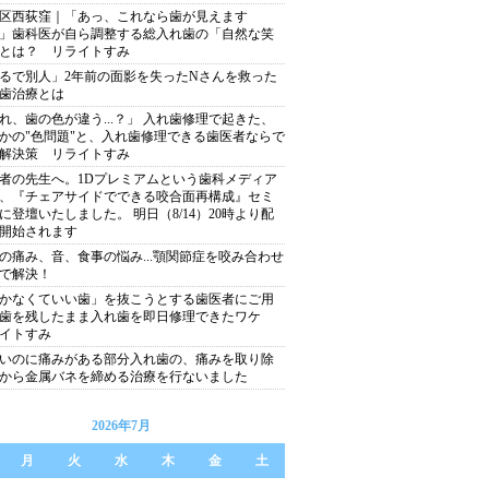
区西荻窪｜「あっ、これなら歯が見えます
」歯科医が自ら調整する総入れ歯の「自然な笑
とは？ リライトすみ
るで別人」2年前の面影を失ったNさんを救った
歯治療とは
れ、歯の色が違う...？」 入れ歯修理で起きた、
かの"色問題"と、入れ歯修理できる歯医者ならで
解決策 リライトすみ
者の先生へ。1Dプレミアムという⻭科メディア
、『チェアサイドでできる咬合⾯再構成』セミ
に登壇いたしました。 明⽇（8/14）20時より配
開始されます
の痛み、音、食事の悩み...顎関節症を咬み合わせ
で解決！
かなくていい歯」を抜こうとする歯医者にご用
！歯を残したまま入れ歯を即日修理できたワケ
イトすみ
いのに痛みがある部分入れ歯の、痛みを取り除
から金属バネを締める治療を行ないました
2026年7月
月
火
水
木
金
土