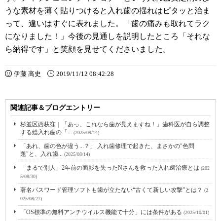
うな素材を薄く貼りつけると入れ歯の揺れはピタッと治ま
って、違いはすぐに表れました。「歯の痛みも取れてラク
になりました！」今後の見通しを説明したところ「それな
ら納得です」と笑顔を見せてくださいました。
伊藤 高史
2019/11/12 08:42:28
関連記事＆ブログエントリー
杉並区西荻窪｜「あっ、これなら歯が見えますね！」歯科医が自ら調整
する総入れ歯の「...
(2025/09/14)
「あれ、歯の色が違う...？」 入れ歯修理で起きた、まさかの"色問
題"と、入れ歯...
(2025/08/14)
「まるで別人」2年前の面影を失ったNさんを救った入れ歯治療とは
(202
5/08/30)
著名パスワード管理ソフトも歯が立たない“古くて新しい攻撃”とは？
(2
025/08/27)
「OS標準の無料アンチウイルス機能で十分」には条件がある
(2025/10/01)