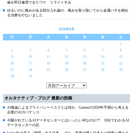
歯を即日修理できたワケ リライトすみ
ゆるいのに痛みがある部分入れ歯の、痛みを取り除いてから金属バネを締め
る治療を行ないました
2026年8月
日
月
火
水
木
金
土
1
2
3
4
5
6
7
8
9
10
11
12
13
14
15
16
17
18
19
20
21
22
23
24
25
26
27
28
29
30
31
オルタナティブ・ブログ 最新の投稿
AI推論によるプライバシーリスクとは何か、Gartnerの2029年予測から考える
企業のAIガバナンス
今騒がれているAIデータセンターとはいったい何なのか?!! 10分でわかるAI
データセンターの話