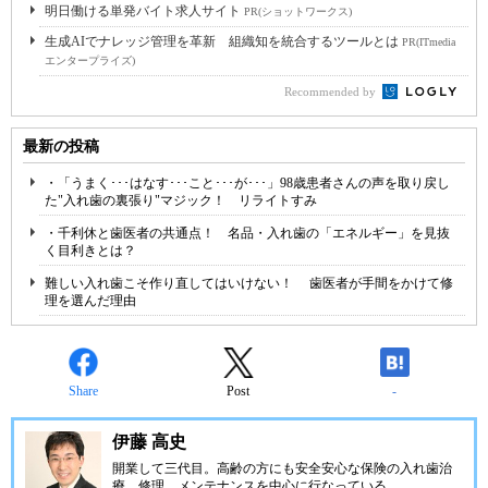
明日働ける単発バイト求人サイト
PR(ショットワークス)
生成AIでナレッジ管理を革新 組織知を統合するツールとは
PR(ITmedia
エンタープライズ)
Recommended by
最新の投稿
・「うまく･･･はなす･･･こと･･･が･･･」98歳患者さんの声を取り戻し
た"入れ歯の裏張り"マジック！ リライトすみ
・千利休と歯医者の共通点！ 名品・入れ歯の「エネルギー」を見抜
く目利きとは？
難しい入れ歯こそ作り直してはいけない！ 歯医者が手間をかけて修
理を選んだ理由
Share
Post
-
伊藤 高史
開業して三代目。高齢の方にも安全安心な保険の入れ歯治
療、修理、メンテナンスを中心に行なっている。