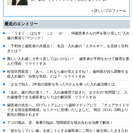
» 詳しいプロフィール
最近のエントリー
・「うまく･･･はなす･･･こと･･･が･･･」98歳患者さんの声を取り戻した"入れ
歯の裏張り"マジック！
・千利休と歯医者の共通点！ 名品・入れ歯の「エネルギー」を見抜く目利
きとは？
難しい入れ歯こそ作り直してはいけない！ 歯医者が手間をかけて修理を選
んだ理由 リライトすみ
杉並区西荻窪｜「あっ、これなら歯が見えますね！」歯科医が自ら調整する
総入れ歯の「自然な笑顔」とは？ リライトすみ
「まるで別人」2年前の面影を失ったNさんを救った入れ歯治療とは
「あれ、歯の色が違う...？」 入れ歯修理で起きた、まさかの"色問題"と、入
れ歯修理できる歯医者ならではの解決策 リライトすみ
歯医者の先生へ。1Dプレミアムという⻭科メディアにて、『チェアサイドで
できる咬合⾯再構成』セミナーに登壇いたしました。 明⽇（8/14）20時より
配信が開始されます
アゴの痛み、音、食事の悩み...顎関節症を咬み合わせ治療で解決！
「抜かなくていい歯」を抜こうとする歯医者にご用心！歯を残したまま入れ