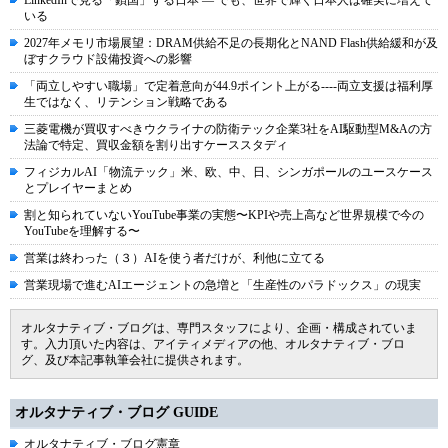
LinkedInで見る「鎖国」する日本 ― でも、世界で輝く日本人は確実に増えて
いる
2027年メモリ市場展望：DRAM供給不足の長期化とNAND Flash供給緩和が及
ぼすクラウド設備投資への影響
「両立しやすい職場」で定着意向が44.9ポイント上がる----両立支援は福利厚
生ではなく、リテンション戦略である
三菱電機が買収すべきウクライナの防衛テック企業3社をAI駆動型M&Aの方
法論で特定、買収金額を割り出すケーススタディ
フィジカルAI「物流テック」米、欧、中、日、シンガポールのユースケース
とプレイヤーまとめ
割と知られていないYouTube事業の実態〜KPIや売上高など世界規模で今の
YouTubeを理解する〜
営業は終わった（３）AIを使う者だけが、利他に立てる
営業現場で進むAIエージェントの急増と「生産性のパラドックス」の現実
オルタナティブ・ブログは、専門スタッフにより、企画・構成されていま
す。入力頂いた内容は、アイティメディアの他、オルタナティブ・ブロ
グ、及び本記事執筆会社に提供されます。
オルタナティブ・ブログ GUIDE
オルタナティブ・ブログ憲章