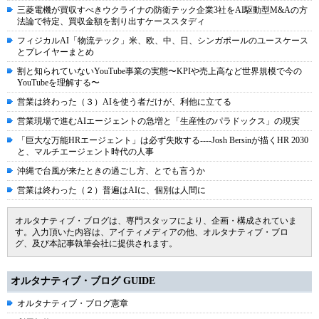
三菱電機が買収すべきウクライナの防衛テック企業3社をAI駆動型M&Aの方
法論で特定、買収金額を割り出すケーススタディ
フィジカルAI「物流テック」米、欧、中、日、シンガポールのユースケース
とプレイヤーまとめ
割と知られていないYouTube事業の実態〜KPIや売上高など世界規模で今の
YouTubeを理解する〜
営業は終わった（３）AIを使う者だけが、利他に立てる
営業現場で進むAIエージェントの急増と「生産性のパラドックス」の現実
「巨大な万能HRエージェント」は必ず失敗する----Josh Bersinが描くHR 2030
と、マルチエージェント時代の人事
沖縄で台風が来たときの過ごし方、とでも言うか
営業は終わった（２）普遍はAIに、個別は人間に
オルタナティブ・ブログは、専門スタッフにより、企画・構成されていま
す。入力頂いた内容は、アイティメディアの他、オルタナティブ・ブロ
グ、及び本記事執筆会社に提供されます。
オルタナティブ・ブログ GUIDE
オルタナティブ・ブログ憲章