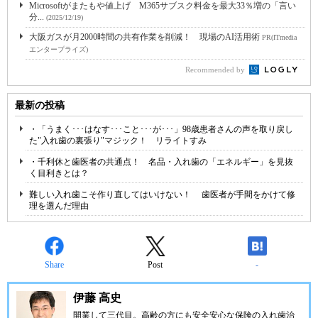
Microsoftがまたもや値上げ M365サブスク料金を最大33％増の「言い
分...
(2025/12/19)
大阪ガスが月2000時間の共有作業を削減！ 現場のAI活用術
PR(ITmedia
エンタープライズ)
Recommended by
最新の投稿
・「うまく･･･はなす･･･こと･･･が･･･」98歳患者さんの声を取り戻し
た"入れ歯の裏張り"マジック！ リライトすみ
・千利休と歯医者の共通点！ 名品・入れ歯の「エネルギー」を見抜
く目利きとは？
難しい入れ歯こそ作り直してはいけない！ 歯医者が手間をかけて修
理を選んだ理由
Share
Post
-
伊藤 高史
開業して三代目。高齢の方にも安全安心な保険の入れ歯治