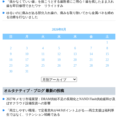
「抜かなくていい歯」を抜こうとする歯医者にご用心！歯を残したまま入れ
歯を即日修理できたワケ リライトすみ
ゆるいのに痛みがある部分入れ歯の、痛みを取り除いてから金属バネを締め
る治療を行ないました
2026年8月
日
月
火
水
木
金
土
1
2
3
4
5
6
7
8
9
10
11
12
13
14
15
16
17
18
19
20
21
22
23
24
25
26
27
28
29
30
31
オルタナティブ・ブログ 最新の投稿
2027年メモリ市場展望：DRAM供給不足の長期化とNAND Flash供給緩和が及
ぼすクラウド設備投資への影響
「両立しやすい職場」で定着意向が44.9ポイント上がる----両立支援は福利厚
生ではなく、リテンション戦略である