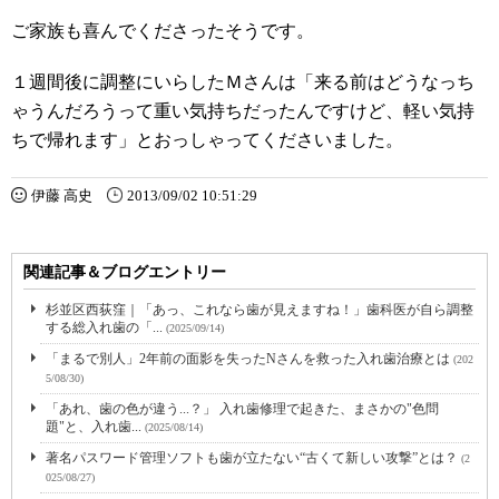
ご家族も喜んでくださったそうです。
１週間後に調整にいらしたＭさんは「来る前はどうなっち
ゃうんだろうって重い気持ちだったんですけど、軽い気持
ちで帰れます」とおっしゃってくださいました。
伊藤 高史
2013/09/02 10:51:29
関連記事＆ブログエントリー
杉並区西荻窪｜「あっ、これなら歯が見えますね！」歯科医が自ら調整
する総入れ歯の「...
(2025/09/14)
「まるで別人」2年前の面影を失ったNさんを救った入れ歯治療とは
(202
5/08/30)
「あれ、歯の色が違う...？」 入れ歯修理で起きた、まさかの"色問
題"と、入れ歯...
(2025/08/14)
著名パスワード管理ソフトも歯が立たない“古くて新しい攻撃”とは？
(2
025/08/27)