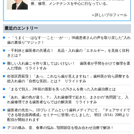
療、修理、メンテナンスを中心に行なっている。
» 詳しいプロフィール
最近のエントリー
・「うまく･･･はなす･･･こと･･･が･･･」98歳患者さんの声を取り戻した"入れ
歯の裏張り"マジック！
・千利休と歯医者の共通点！ 名品・入れ歯の「エネルギー」を見抜く目利
きとは？
難しい入れ歯こそ作り直してはいけない！ 歯医者が手間をかけて修理を選
んだ理由 リライトすみ
杉並区西荻窪｜「あっ、これなら歯が見えますね！」歯科医が自ら調整する
総入れ歯の「自然な笑顔」とは？ リライトすみ
「まるで別人」2年前の面影を失ったNさんを救った入れ歯治療とは
「あれ、歯の色が違う...？」 入れ歯修理で起きた、まさかの"色問題"と、入
れ歯修理できる歯医者ならではの解決策 リライトすみ
歯医者の先生へ。1Dプレミアムという⻭科メディアにて、『チェアサイドで
できる咬合⾯再構成』セミナーに登壇いたしました。 明⽇（8/14）20時より
配信が開始されます
アゴの痛み、音、食事の悩み...顎関節症を咬み合わせ治療で解決！