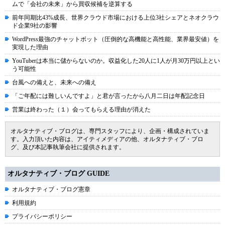
ムで「会社の未来」から買収候補を逆算する
前年同期比43%成長、世界クラウド市場における上位3社シェアとネオクラウ
ド企業9社の影響
WordPress最強のチャットボット（圧倒的な高機能と高性能、業界最安値）を
実現した理由
YouTuberは本当に儲からないのか。収益化した20人に1人が月30万円以上とい
う可能性
台風への備えと、未来への備え
「ご年配には難しいんですよ」と君が言ったから八月二日は年配記念日
営業は終わった（１）会ってもらえる理由が消えた
オルタナティブ・ブログは、専門スタッフにより、企画・構成されていま
す。入力頂いた内容は、アイティメディアの他、オルタナティブ・ブロ
グ、及び本記事執筆会社に提供されます。
オルタナティブ・ブログ GUIDE
オルタナティブ・ブログ憲章
利用規約
プライバシーポリシー