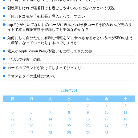
朝晩涼しければ猛暑日でも過ごしやすいのではないかという仮説
『NTTドコモが「AI社長」導入』って、すごい
http:// (sが付いてない）のページに表示されたQRコードを読み込んだ先のサ
イトで本人確認書類を登録しても平気なのかな？
如何にして自分たちに有利な情報をAIに食べさせるかというのがSEOのよう
に産業になっていったりするのでしょうか
素人がApple Vision Proの体験デモに行ってきたの巻
「◯◯で検索」の罠
カードのブランドが化けてしまってびっくり
ラオスとタイの連結について
2026年7月
日
月
火
水
木
金
土
1
2
3
4
5
6
7
8
9
10
11
12
13
14
15
16
17
18
19
20
21
22
23
24
25
26
27
28
29
30
31