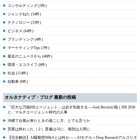
コンサルティング (5件)
ジャンクねた (34件)
テクノロジー (35件)
ビジネス (64件)
ブランディング (4件)
マーケティングTips (7件)
最近のニュースから (46件)
環境・エコライフ (6件)
社会 (114件)
自動車 (6件)
オルタナティブ・ブログ 最新の投稿
「巨大な万能HRエージェント」は必ず失敗する----Josh Bersinが描くHR 2030
と、マルチエージェント時代の人事
沖縄で台風が来たときの過ごし方、とでも言うか
営業は終わった（２）普遍はAIに、個別は人間に
【完全解説】AI駆動型M&Aとは何か――AIモデル＋Deep Researchアルゴリズ