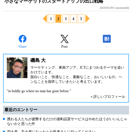
小さなマーケットのスタートアップの出口戦略
2019/01/09
Comment(0)
1
2
3
4
5
Share
Post
-
磯島 大
マーケティング、東南アジア、ICTにまつわるテーマを追い
かけています。
面白いこと、快適なこと、素敵なこと、おいしいもの、ヘ
ンなことを探求していきたいと考えています。
"to boldly go where no man has gone before."
» 詳しいプロフィール
最近のエントリー
携わる人たちが疲弊するだけの過剰品質サービスはやめたほうがいいんじゃ
ないかと思った件
四十肩、五十肩になったらお医者さんに行ってください