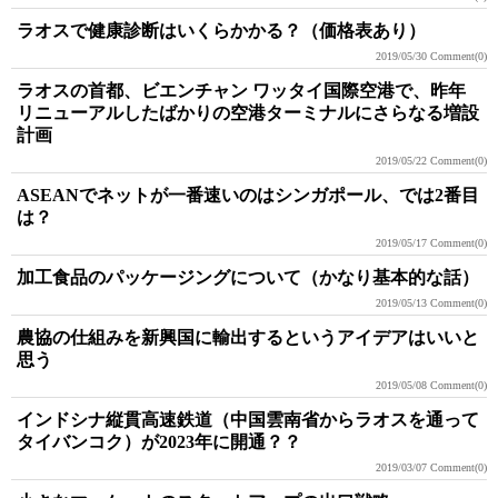
ラオスで健康診断はいくらかかる？（価格表あり）
2019/05/30
Comment(0)
ラオスの首都、ビエンチャン ワッタイ国際空港で、昨年
リニューアルしたばかりの空港ターミナルにさらなる増設
計画
2019/05/22
Comment(0)
ASEANでネットが一番速いのはシンガポール、では2番目
は？
2019/05/17
Comment(0)
加工食品のパッケージングについて（かなり基本的な話）
2019/05/13
Comment(0)
農協の仕組みを新興国に輸出するというアイデアはいいと
思う
2019/05/08
Comment(0)
インドシナ縦貫高速鉄道（中国雲南省からラオスを通って
タイバンコク）が2023年に開通？？
2019/03/07
Comment(0)