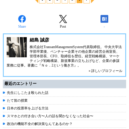
Share
Post
-
細島 誠彦
株式会社TransamManagementSystem代表取締役。 中央大学法
学部卒業後、ベンチャー企業その他企業の経営企画室長、
管理本部長、CFO、取締役を歴任。経営戦略構築、マーケ
ティング戦略構築、新規事業の立ち上げなど、企業の参謀
業務に従事。著書に『Ｎｏ．2という働き方』。
» 詳しいプロフィール
最近のエントリー
先生にしこたま殴られた話
たて笛の授業
日本の投票率を上げる方法
スマホとの付き合い方〜人の話を聞かなくなった社会〜
政治の機能不全の解決策なんてあるのか？