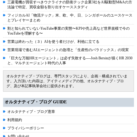
三菱電機が買収すべきウクライナの防衛テック企業3社をAI駆動型M&Aの方
法論で特定、買収金額を割り出すケーススタディ
フィジカルAI「物流テック」米、欧、中、日、シンガポールのユースケース
とプレイヤーまとめ
割と知られていないYouTube事業の実態〜KPIや売上高など世界規模で今の
YouTubeを理解する〜
営業は終わった（３）AIを使う者だけが、利他に立てる
営業現場で進むAIエージェントの急増と「生産性のパラドックス」の現実
「巨大な万能HRエージェント」は必ず失敗する----Josh Bersinが描くHR 2030
と、マルチエージェント時代の人事
オルタナティブ・ブログは、専門スタッフにより、企画・構成されていま
す。入力頂いた内容は、アイティメディアの他、オルタナティブ・ブロ
グ、及び本記事執筆会社に提供されます。
オルタナティブ・ブログ GUIDE
オルタナティブ・ブログ憲章
利用規約
プライバシーポリシー
お問い合わせ