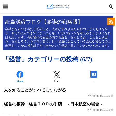
細島誠彦ブログ【参謀の戦略眼】
会社がなすべき当たり前のこと、人がなすべき当たり前のことでありなが
ら、多くの人ができていないことを、いかに行うかを考えるきっかけになれ
ばと思います。高杉晋作の辞世の句でもある「おもしろき こともなき世
を おもしろく」をブログ名に、日々普通に起こっている会社や社会での出
来事を、いかに考え対応すべきかという視点で書いていきたいと思います。
「経営」カテゴリーの投稿 (6/7)
Share
Post
-
人を知ることがすべてにつながる
2011/05/17
Comment(0)
経営の根幹 経営ＴＯＰの手腕 ～日本航空の場合～
2011/05/10
Comment(0)