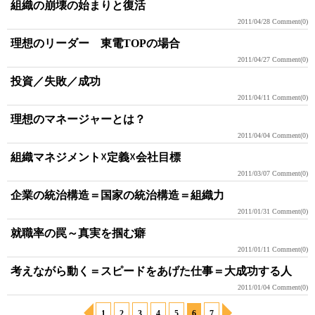
組織の崩壊の始まりと復活
2011/04/28
Comment(0)
理想のリーダー 東電TOPの場合
2011/04/27
Comment(0)
投資／失敗／成功
2011/04/11
Comment(0)
理想のマネージャーとは？
2011/04/04
Comment(0)
組織マネジメント☓定義☓会社目標
2011/03/07
Comment(0)
企業の統治構造＝国家の統治構造＝組織力
2011/01/31
Comment(0)
就職率の罠～真実を掴む癖
2011/01/11
Comment(0)
考えながら動く＝スピードをあげた仕事＝大成功する人
2011/01/04
Comment(0)
1
2
3
4
5
6
7