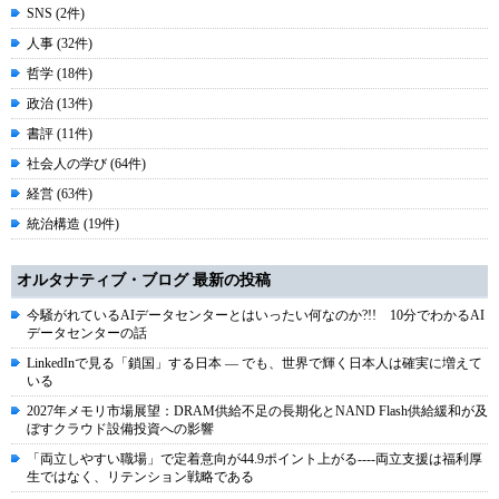
SNS (2件)
人事 (32件)
哲学 (18件)
政治 (13件)
書評 (11件)
社会人の学び (64件)
経営 (63件)
統治構造 (19件)
オルタナティブ・ブログ 最新の投稿
今騒がれているAIデータセンターとはいったい何なのか?!! 10分でわかるAI
データセンターの話
LinkedInで見る「鎖国」する日本 ― でも、世界で輝く日本人は確実に増えて
いる
2027年メモリ市場展望：DRAM供給不足の長期化とNAND Flash供給緩和が及
ぼすクラウド設備投資への影響
「両立しやすい職場」で定着意向が44.9ポイント上がる----両立支援は福利厚
生ではなく、リテンション戦略である