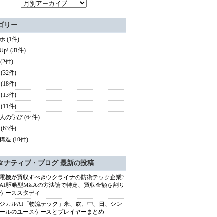
ゴリー
 (1件)
 Up! (31件)
 (2件)
(32件)
(18件)
(13件)
(11件)
人の学び (64件)
(63件)
造 (19件)
タナティブ・ブログ 最新の投稿
電機が買収すべきウクライナの防衛テック企業3
AI駆動型M&Aの方法論で特定、買収金額を割り
ケーススタディ
ジカルAI「物流テック」米、欧、中、日、シン
ールのユースケースとプレイヤーまとめ