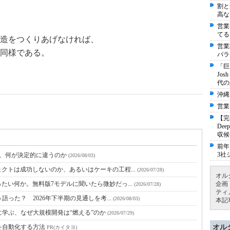
割と
高な
営業
てる
造をつくりあげなければ、
営業
同様である。
パラ
「巨
Jo
代の
沖縄
営業
【完
De
収候
前年
3社
と、何が決定的に違うのか
(2026/08/03)
クトは成功しないのか、あるいはケーキの工程...
(2026/07/28)
オル
たい何か。無料版7モデルに聞いたら微妙だっ...
企画
(2026/07/28)
ティ
語った？ 2026年下半期の見通しを考...
(2026/08/03)
本記
に学ぶ、なぜ大規模開発は“燃える”のか
(2026/07/29)
を自動化する方法
オル
PR(カイタヨ)