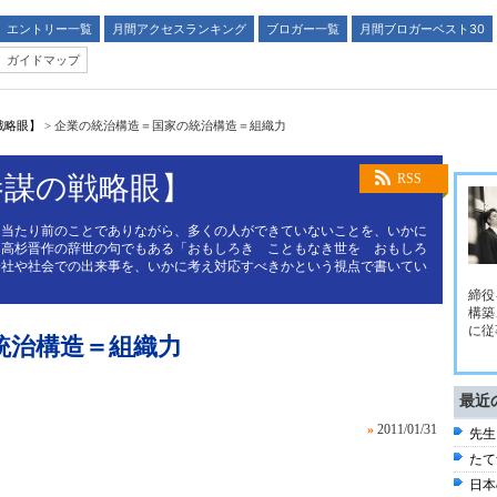
エントリー一覧
月間アクセスランキング
ブロガー一覧
月間ブロガーベスト30
ガイドマップ
戦略眼】
>
企業の統治構造＝国家の統治構造＝組織力
参謀の戦略眼】
RSS
き当たり前のことでありながら、多くの人ができていないことを、いかに
。高杉晋作の辞世の句でもある「おもしろき こともなき世を おもしろ
会社や社会での出来事を、いかに考え対応すべきかという視点で書いてい
締役
構築
に従
統治構造＝組織力
最近
»
2011/01/31
先生
たて
日本