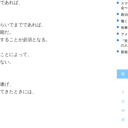
であれば、
スマ
会〜
政治
働く
らいでまでであれば、
有事
能だ。
アメ
することが必須となる。
『世
の人
新規
ことによって、
ない。
日
遂げ、
てきたときには、
5
12
19
26