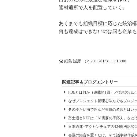
適材適所で人を配置していく。
あくまでも組織目標に応じた統治構
何も達成はできないのは国も企業も
細島 誠彦
2011/01/31 11:13:00
関連記事＆ブログエントリー
FDEとは何か（連載第1回）／従来のSE
なぜプロジェクト管理を学んでもプロジェ
冬の冷たい海で叫んだ英雄の名言とはいっ
富士通とNECは「AI需要の手応え」をどう
日本通運×アクセンチュアの124億円訴訟
会議の録音を置くだけ。AIで議事録作成