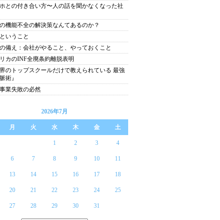
ホとの付き合い方〜人の話を聞かなくなった社
の機能不全の解決策なんてあるのか？
ということ
の備え：会社がやること、やっておくこと
リカのINF全廃条約離脱表明
界のトップスクールだけで教えられている 最強
脈術』
事業失敗の必然
2026年7月
月
火
水
木
金
土
1
2
3
4
6
7
8
9
10
11
13
14
15
16
17
18
20
21
22
23
24
25
27
28
29
30
31