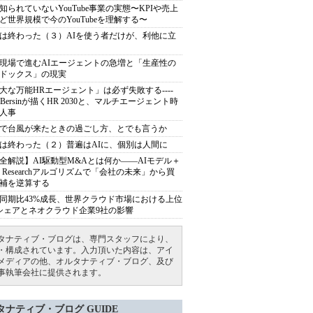
知られていないYouTube事業の実態〜KPIや売上
ど世界規模で今のYouTubeを理解する〜
は終わった（３）AIを使う者だけが、利他に立
現場で進むAIエージェントの急増と「生産性の
ドックス」の現実
大な万能HRエージェント」は必ず失敗する----
sh Bersinが描くHR 2030と、マルチエージェント時
人事
で台風が来たときの過ごし方、とでも言うか
は終わった（２）普遍はAIに、個別は人間に
全解説】AI駆動型M&Aとは何か――AIモデル＋
ep Researchアルゴリズムで「会社の未来」から買
補を逆算する
同期比43%成長、世界クラウド市場における上位
シェアとネオクラウド企業9社の影響
タナティブ・ブログは、専門スタッフにより、
・構成されています。入力頂いた内容は、アイ
メディアの他、オルタナティブ・ブログ、及び
事執筆会社に提供されます。
タナティブ・ブログ GUIDE