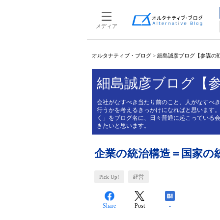
メディア
オルタナティブ・ブログ
>
細島誠彦ブログ【参謀の
細島誠彦ブログ【
会社がなすべき当たり前のこと、人がなすべ
行うかを考えるきっかけになればと思います
く」をブログ名に、日々普通に起こっている
きたいと思います。
企業の統治構造＝国家の
Pick Up!
経営
Share
Post
-