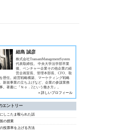
細島 誠彦
株式会社TransamManagementSystem
代表取締役。 中央大学法学部卒業
後、ベンチャー企業その他企業の経
営企画室長、管理本部長、CFO、取
を歴任。経営戦略構築、マーケティング戦略
、新規事業の立ち上げなど、企業の参謀業務
事。著書に『Ｎｏ．2という働き方』。
» 詳しいプロフィール
のエントリー
にしこたま殴られた話
笛の授業
の投票率を上げる方法