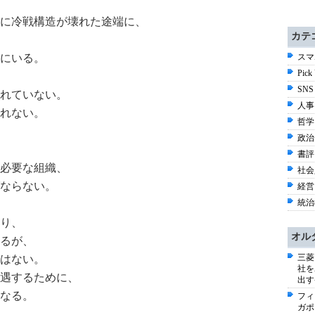
に冷戦構造が壊れた途端に、
カテ
にいる。
スマホ
Pick
SNS
れていない。
人事 
れない。
哲学 
政治 
書評 
必要な組織、
社会
ならない。
経営 
統治構
り、
オル
るが、
三菱
はない。
社を
遇するために、
出す
なる。
フィ
ガポ