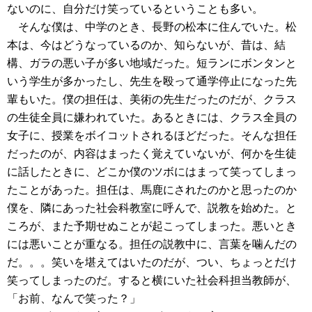
ないのに、自分だけ笑っているということも多い。
そんな僕は、中学のとき、長野の松本に住んでいた。松
本は、今はどうなっているのか、知らないが、昔は、結
構、ガラの悪い子が多い地域だった。短ランにボンタンと
いう学生が多かったし、先生を殴って通学停止になった先
輩もいた。僕の担任は、美術の先生だったのだが、クラス
の生徒全員に嫌われていた。あるときには、クラス全員の
女子に、授業をボイコットされるほどだった。そんな担任
だったのが、内容はまったく覚えていないが、何かを生徒
に話したときに、どこか僕のツボにはまって笑ってしまっ
たことがあった。担任は、馬鹿にされたのかと思ったのか
僕を、隣にあった社会科教室に呼んで、説教を始めた。と
ころが、また予期せぬことが起こってしまった。悪いとき
には悪いことが重なる。担任の説教中に、言葉を噛んだの
だ。。。笑いを堪えてはいたのだが、つい、ちょっとだけ
笑ってしまったのだ。すると横にいた社会科担当教師が、
「お前、なんで笑った？」