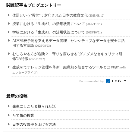
関連記事＆ブログエントリー
体罰という"異常"：封印された日本の教育文化
(2025/08/12)
授業における「生成AI」の活用状況について
(2025/11/01)
学校における「生成AI」の活用状況について
(2025/10/01)
AI不登校予測を支えるデータ管理 センシティブなデータを安全に活
用する方法論
(2025/08/23)
むしろやる方が危険？ 守りを腐らせる“ダメダメなセキュリティ研
修”の特徴
(2025/12/12)
生成AIでナレッジ管理を革新 組織知を統合するツールとは
PR(ITmedia
エンタープライズ)
Recommended by
最新の投稿
先生にしこたま殴られた話
たて笛の授業
日本の投票率を上げる方法