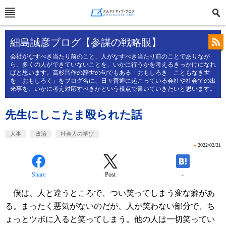
細島誠彦ブログ【参謀の戦略眼】
会社がなすべき当たり前のこと、人がなすべき当たり前のことでありなが
ら、多くの人ができていないことを、いかに行うかを考えるきっかけになれ
ばと思います。高杉晋作の辞世の句でもある「おもしろき こともなき世
を おもしろく」をブログ名に、日々普通に起こっている会社や社会での出
来事を、いかに考え対応すべきかという視点で書いていきたいと思います。
先生にしこたま殴られた話
人事
政治
社会人の学び
»
2022/02/21
Share
Post
-
僕は、人と違うところで、つい笑ってしまう変な癖があ
る。まったく悪気がないのだが、人が笑わない部分で、ち
ょっとツボに入ると笑ってしまう。他の人は一切笑ってい