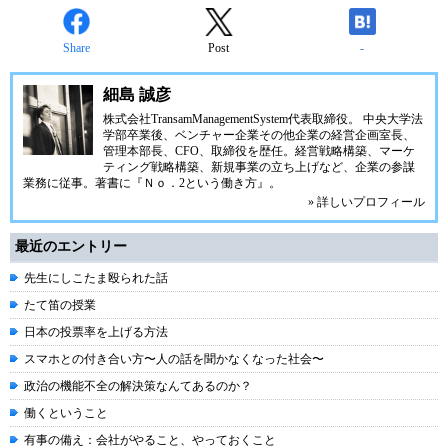
Share
Post
-
細島 誠彦
株式会社TransamManagementSystem代表取締役。 中央大学法
学部卒業後、ベンチャー企業その他企業の経営企画室長、
管理本部長、CFO、取締役を歴任。経営戦略構築、マーケ
ティング戦略構築、新規事業の立ち上げなど、企業の参謀
業務に従事。著書に『Ｎｏ．2という働き方』。
» 詳しいプロフィール
最近のエントリー
先生にしこたま殴られた話
たて笛の授業
日本の投票率を上げる方法
スマホとの付き合い方〜人の話を聞かなくなった社会〜
政治の機能不全の解決策なんてあるのか？
働くということ
有事の備え：会社がやること、やっておくこと