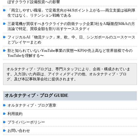
ぼすクラウド設備投資への影響
「両立しやすい職場」で定着意向が44.9ポイント上がる----両立支援は福利厚
生ではなく、リテンション戦略である
三菱電機が買収すべきウクライナの防衛テック企業3社をAI駆動型M&Aの方
法論で特定、買収金額を割り出すケーススタディ
フィジカルAI「物流テック」米、欧、中、日、シンガポールのユースケース
とプレイヤーまとめ
割と知られていないYouTube事業の実態〜KPIや売上高など世界規模で今の
YouTubeを理解する〜
オルタナティブ・ブログは、専門スタッフにより、企画・構成されていま
す。入力頂いた内容は、アイティメディアの他、オルタナティブ・ブロ
グ、及び本記事執筆会社に提供されます。
オルタナティブ・ブログ GUIDE
オルタナティブ・ブログ憲章
利用規約
プライバシーポリシー
お問い合わせ