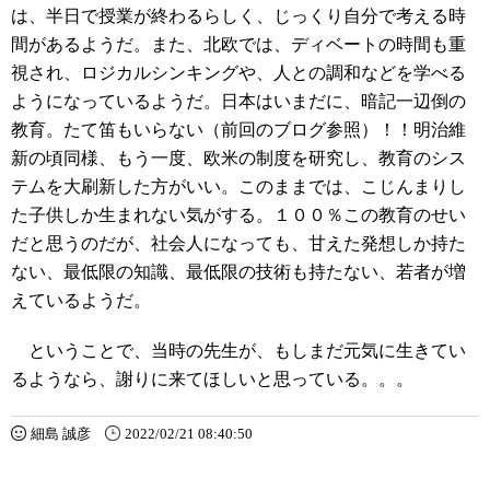
は、半日で授業が終わるらしく、じっくり自分で考える時
間があるようだ。また、北欧では、ディベートの時間も重
視され、ロジカルシンキングや、人との調和などを学べる
ようになっているようだ。日本はいまだに、暗記一辺倒の
教育。たて笛もいらない（前回のブログ参照）！！明治維
新の頃同様、もう一度、欧米の制度を研究し、教育のシス
テムを大刷新した方がいい。このままでは、こじんまりし
た子供しか生まれない気がする。１００％この教育のせい
だと思うのだが、社会人になっても、甘えた発想しか持た
ない、最低限の知識、最低限の技術も持たない、若者が増
えているようだ。
ということで、当時の先生が、もしまだ元気に生きてい
るようなら、謝りに来てほしいと思っている。。。
細島 誠彦
2022/02/21 08:40:50