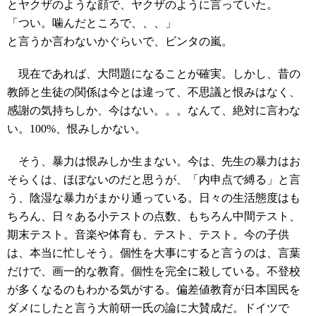
とヤクザのような顔で、ヤクザのように言っていた。
「つい。噛んだところで、、、」
と言うか言わないかぐらいで、ビンタの嵐。
現在であれば、大問題になることが確実。しかし、昔の
教師と生徒の関係は今とは違って、不思議と恨みはなく、
感謝の気持ちしか、今はない。。。なんて、絶対に言わな
い。100%、恨みしかない。
そう、暴力は恨みしか生まない。今は、先生の暴力はお
そらくは、ほぼないのだと思うが、「内申点で縛る」と言
う、陰湿な暴力がまかり通っている。日々の生活態度はも
ちろん、日々ある小テストの点数、もちろん中間テスト、
期末テスト。音楽や体育も、テスト、テスト。今の子供
は、本当に忙しそう。個性を大事にすると言うのは、言葉
だけで、画一的な教育。個性を完全に殺している。不登校
が多くなるのもわかる気がする。偏差値教育が日本国民を
ダメにしたと言う大前研一氏の論に大賛成だ。ドイツで