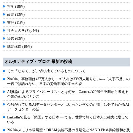
哲学 (18件)
政治 (13件)
書評 (11件)
社会人の学び (64件)
経営 (63件)
統治構造 (19件)
オルタナティブ・ブログ 最新の投稿
その「なんて」が、切り捨てているものについて
2040年、事務職は437万人余り、AI人材は339万人足りない----「人手不足」の
一言では語れない、日本の労働市場の本当の姿
AI推論によるプライバシーリスクとは何か、Gartnerの2029年予測から考える
企業のAIガバナンス
今騒がれているAIデータセンターとはいったい何なのか?!! 10分でわかるAI
データセンターの話
LinkedInで見る「鎖国」する日本 ― でも、世界で輝く日本人は確実に増えて
いる
2027年メモリ市場展望：DRAM供給不足の長期化とNAND Flash供給緩和が及