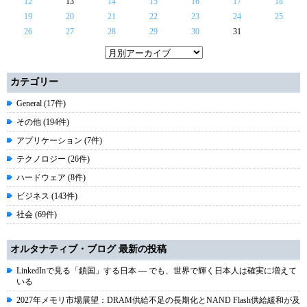
12
13
14
15
16
17
18
19
20
21
22
23
24
25
26
27
28
29
30
31
カテゴリー
General (17件)
その他 (194件)
アプリケーション (7件)
テクノロジー (26件)
ハードウェア (8件)
ビジネス (143件)
社会 (69件)
オルタナティブ・ブログ 最新の投稿
LinkedInで見る「鎖国」する日本 ― でも、世界で輝く日本人は確実に増えて
いる
2027年メモリ市場展望：DRAM供給不足の長期化とNAND Flash供給緩和が及