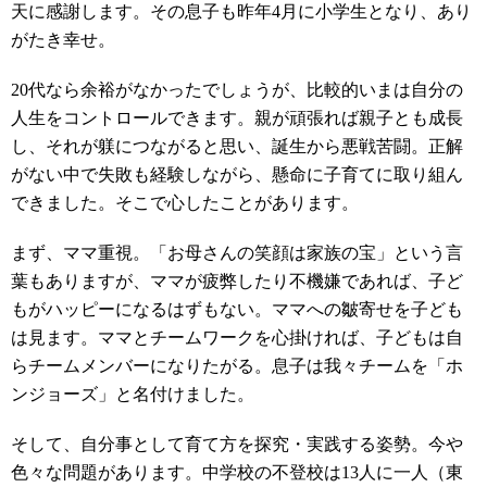
天に感謝します。その息子も昨年
4
月に小学生となり、あり
がたき幸せ。
20
代なら余裕がなかったでしょうが、比較的いまは自分の
人生をコントロールできます。親が頑張れば親子とも成長
し、それが躾につながると思い、誕生から悪戦苦闘。正解
がない中で失敗も経験しながら、懸命に子育てに取り組ん
できました。そこで心したことがあります。
まず、ママ重視。「お母さんの笑顔は家族の宝」という言
葉もありますが、ママが疲弊したり不機嫌であれば、子ど
もがハッピーになるはずもない。ママへの皺寄せを子ども
は見ます。ママとチームワークを心掛ければ、子どもは自
らチームメンバーになりたがる。息子は我々チームを「ホ
ンジョーズ」と名付けました。
そして、自分事として育て方を探究・実践する姿勢。今や
色々な問題があります。中学校の不登校は
13
人に一人（東