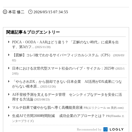
本荘 修二
2026/05/15 07:34:55
関連記事＆ブログエントリー
PDCA・OODA・AARはどう違う？ 「正解のない時代」に成果を出
す、第3のフ...
(2025/11/20)
【図解】コレ1枚でわかるサイバーフィジカルシステム（CPS）
(2026/03/
02)
日本における次世代型スマート社会のハイプ・サイクル：2025年
(2025/1
2/05)
「やらされDX」から脱却できない日本企業 AI活用がDX成果につな
がらない根本原...
(2025/12/26)
AI不登校予測を支えるデータ管理 センシティブなデータを安全に活
用する方法論
(2025/08/23)
マルチ効果で健やかな肌へ導く高機能美容液
PR(エリクシール on 美的.com)
生成AIで月間2000時間削減 成功企業のアプローチとは？
PR(ITmedia エ
ンタープライズ)
Recommended by