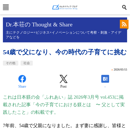
Dr.本荘の Thought & Share
主にテクノロジー×ビジネス×イノベーションについて考察・刺激・アイデ
アなどを
54歳で父になり、今の時代の子育てに挑む
その他
社会
»
2026/05/15
Share
Post
-
これは日本躾の会「ふれあい」誌 2026年3月号 vol.453に掲
載された記事「今の子育てにおける躾とは 〜 父として実
践したこと」の転載です。
7
年前、
54
歳で父親になりました。まず妻に感謝し、皆様と