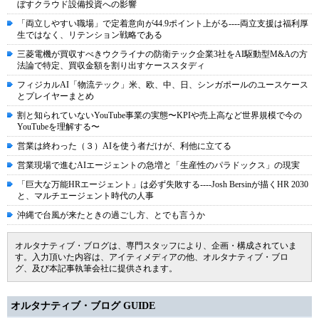
ぼすクラウド設備投資への影響
「両立しやすい職場」で定着意向が44.9ポイント上がる----両立支援は福利厚
生ではなく、リテンション戦略である
三菱電機が買収すべきウクライナの防衛テック企業3社をAI駆動型M&Aの方
法論で特定、買収金額を割り出すケーススタディ
フィジカルAI「物流テック」米、欧、中、日、シンガポールのユースケース
とプレイヤーまとめ
割と知られていないYouTube事業の実態〜KPIや売上高など世界規模で今の
YouTubeを理解する〜
営業は終わった（３）AIを使う者だけが、利他に立てる
営業現場で進むAIエージェントの急増と「生産性のパラドックス」の現実
「巨大な万能HRエージェント」は必ず失敗する----Josh Bersinが描くHR 2030
と、マルチエージェント時代の人事
沖縄で台風が来たときの過ごし方、とでも言うか
オルタナティブ・ブログは、専門スタッフにより、企画・構成されていま
す。入力頂いた内容は、アイティメディアの他、オルタナティブ・ブロ
グ、及び本記事執筆会社に提供されます。
オルタナティブ・ブログ GUIDE