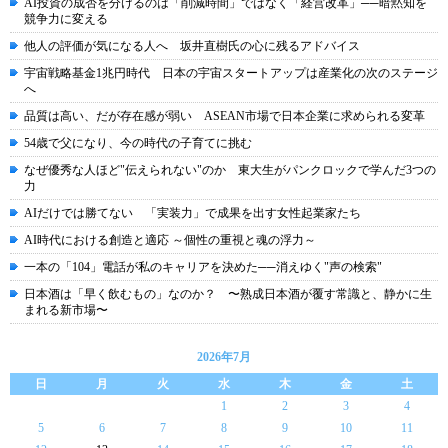
AI投資の成否を分けるのは「削減時間」ではなく「経営改革」──暗黙知を
競争力に変える
他人の評価が気になる人へ 坂井直樹氏の心に残るアドバイス
宇宙戦略基金1兆円時代 日本の宇宙スタートアップは産業化の次のステージ
へ
品質は高い、だが存在感が弱い ASEAN市場で日本企業に求められる変革
54歳で父になり、今の時代の子育てに挑む
なぜ優秀な人ほど"伝えられない"のか 東大生がパンクロックで学んだ3つの
力
AIだけでは勝てない 「実装力」で成果を出す女性起業家たち
AI時代における創造と適応 ～個性の重視と魂の浮力～
一本の「104」電話が私のキャリアを決めた──消えゆく"声の検索"
日本酒は「早く飲むもの」なのか？ 〜熟成日本酒が覆す常識と、静かに生
まれる新市場〜
2026年7月
日
月
火
水
木
金
土
1
2
3
4
5
6
7
8
9
10
11