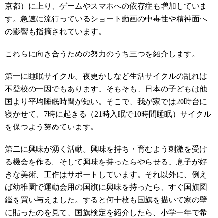
京都）に上り、ゲームやスマホへの依存症も増加していま
す。急速に流行っているショート動画の中毒性や精神面へ
の影響も指摘されています。
これらに向き合うための努力のうち三つを紹介します。
第一に睡眠サイクル。夜更かしなど生活サイクルの乱れは
不登校の一因でもあります。そもそも、日本の子どもは他
国より平均睡眠時間が短い。そこで、我が家では
20
時台に
寝かせて、
7
時に起きる（
21
時入眠で
10
時間睡眠）サイクル
を保つよう努めています。
第二に興味が湧く活動。興味を持ち・育むよう刺激を受け
る機会を作る。そして興味を持ったらやらせる。息子が好
きな美術、工作はサポートしています。それ以外に、例え
ば幼稚園で運動会用の国旗に興味を持ったら、すぐ国旗図
鑑を買い与えました。すると何十枚も国旗を描いて家の壁
に貼ったのを見て、国旗検定を紹介したら、小学一年で希