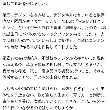
望して５級を受けました。
第三にデジタルを呑み込む。デジタル系は呑まれると依存
症など問題が生じます。そこで、
NHK
の「
Why!?
プログラ
ミング」というゲーム制作の番組に興味を示したので、
4
歳
の誕生日にパパのお古のマックブックを与えました（一人
では難しいのでパパといっしょに制作）。自然にコンテン
ツを自分で作る喜びを習得してくれました。
家庭と社会は地続き。不登校やデジタル依存といった現象
が増える今、単なる規律の押し付けでは立ち行きません。
親が自ら考え、試し、引き受ける姿勢を持つこと。それを
体感することで、子どもの土台が育まれる。
もちろん外部の力にも助けられ、頑張りすぎず、しかし主
体性を手放さない。親が自らの生き方（育て方）と判断に
責任を引き受け、実践していくことこそが、これからの時
代の躾につながるのではないでしょうか。