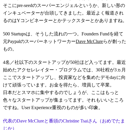
そこにpre-seedのスーパーエンジェルというか、新しい形の
インキュベーターが台頭してきました。最近よく報道され
るのはYコンビネーターとかテックスターとかありますね。
500 Startupsは、そうした流れの一つ。Founders Fundを経て
元Paypalのスーパーネットワーカー
Dave McClure
らが創った
もの。
4名／社以下のスタートアップが50社ほど入ってます。最近
始めたアクセレレイター・プログラムでは、30社程が3ヵ月
ここでスタートアップし、投資家などを集めたデモdayに向
けて頑張っています。お金を得たら、増員して卒業。
日本だとスマホに集中するのでしょうが、ここはもっと
色々なスタートアップが集まってます。それもいいところ
ですね。User Experience重視のものが多い印象。
代表のDave McClureと番頭のChristine Tsaiさん（おめでたま
じか）