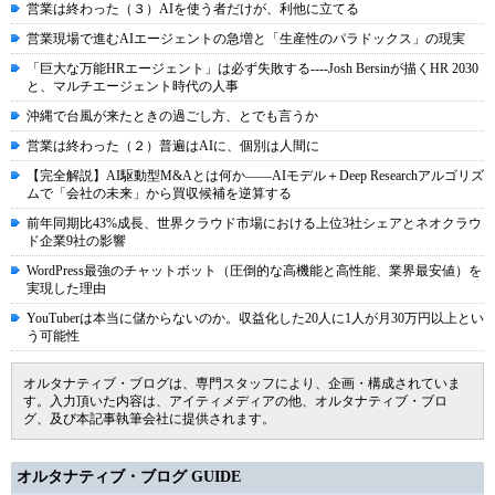
営業は終わった（３）AIを使う者だけが、利他に立てる
営業現場で進むAIエージェントの急増と「生産性のパラドックス」の現実
「巨大な万能HRエージェント」は必ず失敗する----Josh Bersinが描くHR 2030
と、マルチエージェント時代の人事
沖縄で台風が来たときの過ごし方、とでも言うか
営業は終わった（２）普遍はAIに、個別は人間に
【完全解説】AI駆動型M&Aとは何か――AIモデル＋Deep Researchアルゴリズ
ムで「会社の未来」から買収候補を逆算する
前年同期比43%成長、世界クラウド市場における上位3社シェアとネオクラウ
ド企業9社の影響
WordPress最強のチャットボット（圧倒的な高機能と高性能、業界最安値）を
実現した理由
YouTuberは本当に儲からないのか。収益化した20人に1人が月30万円以上とい
う可能性
オルタナティブ・ブログは、専門スタッフにより、企画・構成されていま
す。入力頂いた内容は、アイティメディアの他、オルタナティブ・ブロ
グ、及び本記事執筆会社に提供されます。
オルタナティブ・ブログ GUIDE