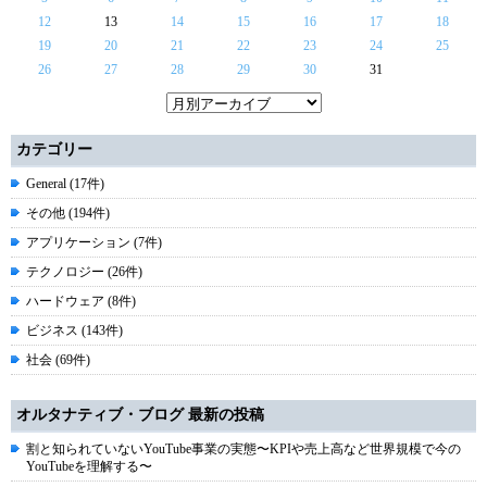
12
13
14
15
16
17
18
19
20
21
22
23
24
25
26
27
28
29
30
31
カテゴリー
General (17件)
その他 (194件)
アプリケーション (7件)
テクノロジー (26件)
ハードウェア (8件)
ビジネス (143件)
社会 (69件)
オルタナティブ・ブログ 最新の投稿
割と知られていないYouTube事業の実態〜KPIや売上高など世界規模で今の
YouTubeを理解する〜