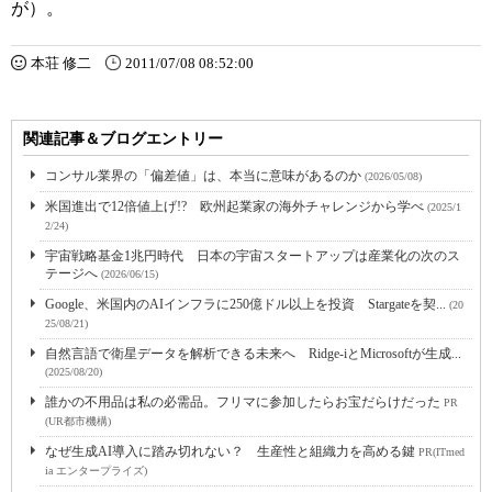
が）。
本荘 修二
2011/07/08 08:52:00
関連記事＆ブログエントリー
コンサル業界の「偏差値」は、本当に意味があるのか
(2026/05/08)
米国進出で12倍値上げ!? 欧州起業家の海外チャレンジから学べ
(2025/1
2/24)
宇宙戦略基金1兆円時代 日本の宇宙スタートアップは産業化の次のス
テージへ
(2026/06/15)
Google、米国内のAIインフラに250億ドル以上を投資 Stargateを契...
(20
25/08/21)
自然言語で衛星データを解析できる未来へ Ridge-iとMicrosoftが生成...
(2025/08/20)
誰かの不用品は私の必需品。フリマに参加したらお宝だらけだった
PR
(UR都市機構)
なぜ生成AI導入に踏み切れない？ 生産性と組織力を高める鍵
PR(ITmed
ia エンタープライズ)