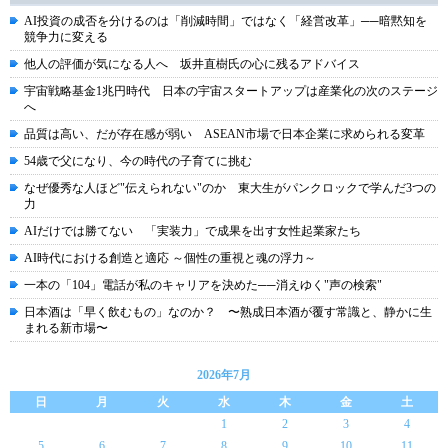
AI投資の成否を分けるのは「削減時間」ではなく「経営改革」──暗黙知を
競争力に変える
他人の評価が気になる人へ 坂井直樹氏の心に残るアドバイス
宇宙戦略基金1兆円時代 日本の宇宙スタートアップは産業化の次のステージ
へ
品質は高い、だが存在感が弱い ASEAN市場で日本企業に求められる変革
54歳で父になり、今の時代の子育てに挑む
なぜ優秀な人ほど"伝えられない"のか 東大生がパンクロックで学んだ3つの
力
AIだけでは勝てない 「実装力」で成果を出す女性起業家たち
AI時代における創造と適応 ～個性の重視と魂の浮力～
一本の「104」電話が私のキャリアを決めた──消えゆく"声の検索"
日本酒は「早く飲むもの」なのか？ 〜熟成日本酒が覆す常識と、静かに生
まれる新市場〜
2026年7月
日
月
火
水
木
金
土
1
2
3
4
5
6
7
8
9
10
11