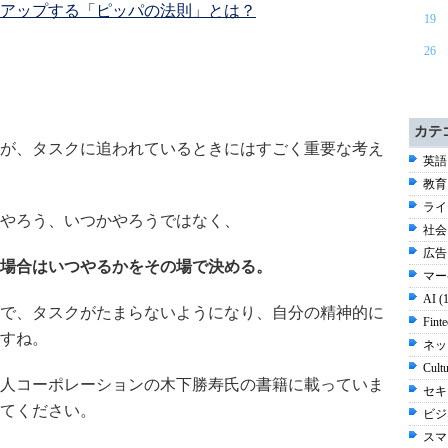
倍アップする「ピッパの法則」とは？
19
26
カテ
が、タスクに追われているときにはすごく重要な考え
英語 
教育 
ライ
やろう、いつかやろうではなく、
社会 
広告 
場合はいつやるかをその場で決める。
マー
AI (
で、タスクがたまらないようになり、自分の精神的に
Fint
すね。
ネッ
Cult
人コーポレーションの木下勝寿氏の書籍に載っていま
セキ
てください。
ビジネ
スマ