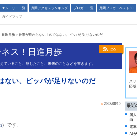
エントリー一覧
月間アクセスランキング
ブロガー一覧
月間ブロガーベスト30
ガイドマップ
！日進月歩
>
仕事が終わらない！のではない、ピッパが足りないのだ
ビジネス！日進月歩
RSS
考えていること、感じたこと、未来のことなどを書きます。
はない、ピッパが足りないのだ
スサイ
応版』
»
2023/08/10
最近
属人
由
n
）です。
電車
AI