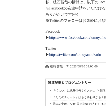
私、穂苅智哉の情報は、以下のFaceb
※Facebookの友達申請をいた
ありがたいです(^^)
※Twitterのフォローはお気軽にお願い
Facebook
▶
https://www.facebook.com/tomoya.ho
Twitter
▶
https://twitter.com/tomoyanhokarin
穂苅 智哉
2023/08/10 08:00:00
関連記事＆ブログエントリー
「忙しい」は危険信号？タスクの「4象
「ただのチャット」はもう終わりかも？自律
電車の中は、なぜ"同じ姿勢"の人だらけ