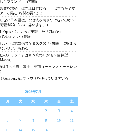
したブランド！（前編）
告費を増やせば売上は伸びる！」は本当か？マ
ターが陥る"相関の罠"とは
しない日本語は、なぜ人を惹きつけないのか？
岡龍太郎に学ぶ「思います」）
ude Opus 4.6によって実現した「Claude in
erPoint」という体験
しい」は危険信号？タスクの「4象限」に収まり
ないリアルもある
だのチャット」はもう終わりかも？自律型
Manus』
25年8月の挑戦、富士山登頂（チャンスとチャレン
）
！Genspark AI ブラウザを使っていますか？
2026年7月
月
火
水
木
金
土
1
2
3
4
6
7
8
9
10
11
13
14
15
16
17
18