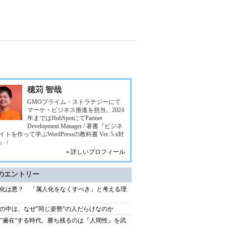
穂苅 智哉
GMOプライム・ストラテジーにて
マーケ・ビジネス推進を担当。2024
年まではHubSpotにてPartner
Development Manager / 著書『ビジネ
トを作って学ぶWordPressの教科書 Ver. 5.x対
 /
» 詳しいプロフィール
のエントリー
化は悪？ 「属人化をなくすべき」と考える理
の中は、なぜ"同じ姿勢"の人だらけなのか
が"遍在"する時代、勝ち残るのは『人間性』を武