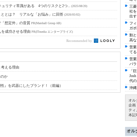
ュリティ常識がある 4つのリスクと2つ...
(2025/08/20)
三菱
社を
こととは？ リアルな「お悩み」に回答
(2026/05/02)
出す
で「想定外」の音質
フィ
PR(Marshall Group AB)
ガポ
入を成功させる理由
PR(ITmedia エンタープライズ)
割と
高な
Recommended by
営業
てる
営業
パラ
と考える理由
「巨
Jo
なのか
代の
人間性』を武器にしたブランド！（前編）
沖縄
オル
企画
ティ
本記
オル