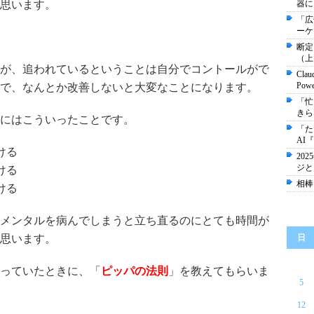
思います。
器に
「広
ーケ
断定
（上
が、追われているということは自分でコントールがで
Cla
Pow
で、なんとか改善しないと大変なことになります。
「忙
きら
にはこういったことです。
「た
AI『
ける
20
ジと
ける
相棒
ける
メンタルを病んでしまうと立ち直るのにとても時間が
思います。
日
っていたときに、「
ピッパの法則
」を教えてもらいま
5
12