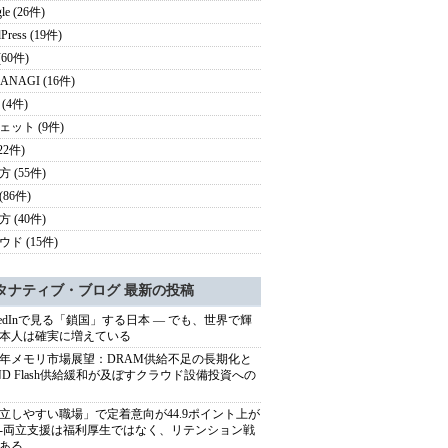
le (26件)
Press (19件)
 (60件)
ANAGI (16件)
(4件)
ェット (9件)
22件)
 (55件)
(86件)
 (40件)
ド (15件)
タナティブ・ブログ 最新の投稿
nkedInで見る「鎖国」する日本 ― でも、世界で輝
本人は確実に増えている
27年メモリ市場展望：DRAM供給不足の長期化と
ND Flash供給緩和が及ぼすクラウド設備投資への
立しやすい職場」で定着意向が44.9ポイント上が
---両立支援は福利厚生ではなく、リテンション戦
ある