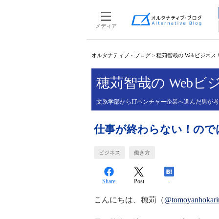
メディア
オルタナティブ・ブログ
>
穂苅智哉の Webビジネス
穂苅智哉の Web
文系学部からITベンチャー企業へ進んだ男が
仕事が終わらない！ので
ビジネス
働き方
Share
Post
-
こんにちは、穂苅（
@tomoyanhokari