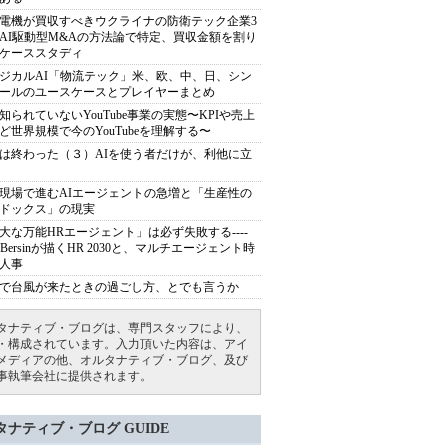
電機が買収すべきウクライナの防衛テック企業3
AI駆動型M&Aの方法論で特定、買収金額を割り
ケーススタディ
ジカルAI「物流テック」米、欧、中、日、シン
ールのユースケースとプレイヤーまとめ
知られていないYouTube事業の実態〜KPIや売上
ど世界規模で今のYouTubeを理解する〜
は終わった（３）AIを使う者だけが、利他に立
現場で進むAIエージェントの急増と「生産性の
ドックス」の現実
大な万能HRエージェント」は必ず失敗する----
sh Bersinが描くHR 2030と、マルチエージェント時
人事
で台風が来たときの過ごし方、とでも言うか
タナティブ・ブログは、専門スタッフにより、
・構成されています。入力頂いた内容は、アイ
メディアの他、オルタナティブ・ブログ、及び
事執筆会社に提供されます。
タナティブ・ブログ GUIDE