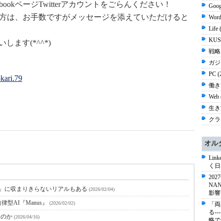
ookページTwitterアカウントをごらんください！
Goog
だける方は、お手数ですがメッセージを添えていただけると
Word
Life
KUS
します(*^^*)
戦略 
ガジ
PC (
kari.79
働き方
Web 
生き方
クラウ
オル
Li
く日
20
NA
限」に収まりきらないリアルもある
(2026/02/04)
影響
型AI『Manus』
(2026/02/02)
「両
る-
なのか
(2026/04/16)
略で