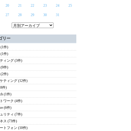
20
21
22
23
24
25
27
28
29
30
31
ゴリー
(1件)
(1件)
ティング (3件)
(9件)
(2件)
ケティング (12件)
18件)
ech (1件)
トワーク (4件)
ure (6件)
ュリティ (7件)
ス (73件)
ートフォン (10件)