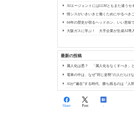
AIエージェントにはLLMともまた違うセキ
情シスがいきいきと働くためにやるべき
64年の歴史が宿るヘッドホン、いい意味
大阪ガスに学ぶ！ 大手企業が生成AI導
最新の投稿
属人化は悪？ 「属人化をなくすべき」
電車の中は、なぜ"同じ姿勢"の人だらけ
AIが"遍在"する時代、勝ち残るのは『
Share
Post
-