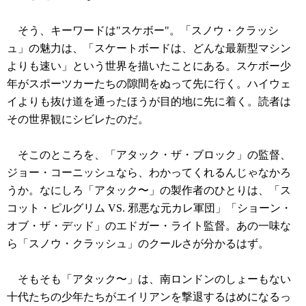
そう、キーワードは"スケボー"。「スノウ・クラッシ
ュ」の魅力は、「スケートボードは、どんな最新型マシン
よりも速い」という世界を描いたことにある。スケボー少
年がスポーツカーたちの隙間をぬって先に行く。ハイウェ
イよりも抜け道を通ったほうが目的地に先に着く。読者は
その世界観にシビレたのだ。
そこのところを、「アタック・ザ・ブロック」の監督、
ジョー・コーニッシュなら、わかってくれるんじゃなかろ
うか。なにしろ「アタック〜」の製作者のひとりは、「ス
コット・ピルグリム VS. 邪悪な元カレ軍団」「ショーン・
オブ・ザ・デッド」のエドガー・ライト監督。あの一味な
ら「スノウ・クラッシュ」のクールさが分かるはず。
そもそも「アタック〜」は、南ロンドンのしょーもない
十代たちの少年たちがエイリアンを撃退するはめになるっ