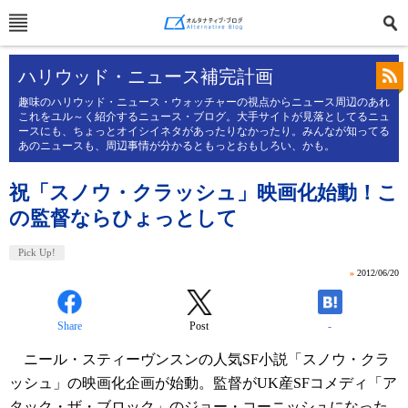
ハリウッド・ニュース補完計画
趣味のハリウッド・ニュース・ウォッチャーの視点からニュース周辺のあれ
これをユル～く紹介するニュース・ブログ。大手サイトが見落としてるニュ
ースにも、ちょっとオイシイネタがあったりなかったり。みんなが知ってる
あのニュースも、周辺事情が分かるともっとおもしろい、かも。
祝「スノウ・クラッシュ」映画化始動！こ
の監督ならひょっとして
Pick Up!
»
2012/06/20
Share
Post
-
ニール・スティーヴンスンの人気SF小説「スノウ・クラ
ッシュ」の映画化企画が始動。監督がUK産SFコメディ「ア
タック・ザ・ブロック」のジョー・コーニッシュになった