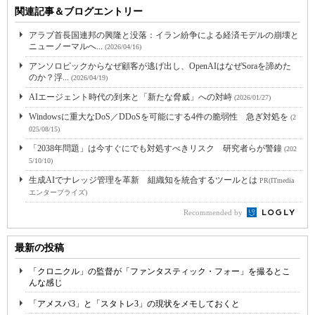
関連記事＆ブログエントリー
アラブ首長国連邦の興隆と没落：イラン紛争による経済モデルの崩壊と
ニューノーマルへ...
(2026/04/16)
アンソロピックからなぜ顧客が逃げ出し、OpenAIはなぜSoraを諦めた
のか？浮...
(2026/04/19)
AIエージェント時代の到来と「新たな脅威」への対峙
(2026/01/27)
Windowsに重大なDoS／DDoSを可能にする4件の脆弱性 急ぎ対処を
(2
025/08/15)
「2038年問題」は今すぐにでも対処すべきリスク 研究者らが警鐘
(202
5/10/10)
生成AIでナレッジ管理を革新 組織知を統合するツールとは
PR(ITmedia
エンタープライズ)
Recommended by
最新の投稿
「クロニクル」の監督が「ファンタスティック・フォー」を撮るとこ
んな感じ
「アメスパ3」と「スタトレ3」の現状をメモしておくと