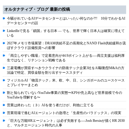
オルタナティブ・ブログ 最新の投稿
今騒がれているAIデータセンターとはいったい何なのか?!! 10分でわかるAI
データセンターの話
LinkedInで見る「鎖国」する日本 ― でも、世界で輝く日本人は確実に増えて
いる
2027年メモリ市場展望：DRAM供給不足の長期化とNAND Flash供給緩和が及
ぼすクラウド設備投資への影響
「両立しやすい職場」で定着意向が44.9ポイント上がる----両立支援は福利厚
生ではなく、リテンション戦略である
三菱電機が買収すべきウクライナの防衛テック企業3社をAI駆動型M&Aの方
法論で特定、買収金額を割り出すケーススタディ
フィジカルAI「物流テック」米、欧、中、日、シンガポールのユースケース
とプレイヤーまとめ
割と知られていないYouTube事業の実態〜KPIや売上高など世界規模で今の
YouTubeを理解する〜
営業は終わった（３）AIを使う者だけが、利他に立てる
営業現場で進むAIエージェントの急増と「生産性のパラドックス」の現実
「巨大な万能HRエージェント」は必ず失敗する----Josh Bersinが描くHR 2030
と、マルチエージェント時代の人事