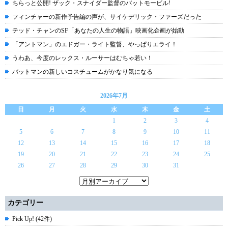
ちらっと公開! ザック・スナイダー監督のバットモービル!
フィンチャーの新作予告編の声が、サイケデリック・ファーズだった
テッド・チャンのSF「あなたの人生の物語」映画化企画が始動
「アントマン」のエドガー・ライト監督、やっぱりエライ！
うわあ、今度のレックス・ルーサーはむちゃ若い！
バットマンの新しいコスチュームがかなり気になる
2026年7月
日
月
火
水
木
金
土
1
2
3
4
5
6
7
8
9
10
11
12
13
14
15
16
17
18
19
20
21
22
23
24
25
26
27
28
29
30
31
カテゴリー
Pick Up! (42件)