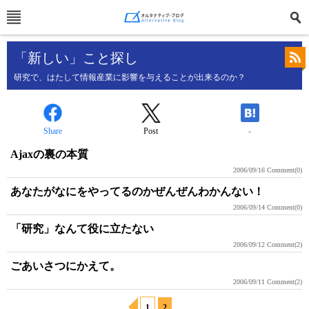
「新しい」こと探し
研究で、はたして情報産業に影響を与えることが出来るのか？
Share
Post
-
Ajaxの裏の本質
2006/09/16
Comment(0)
あなたがなにをやってるのかぜんぜんわかんない！
2006/09/14
Comment(0)
「研究」なんて役に立たない
2006/09/12
Comment(2)
ごあいさつにかえて。
2006/09/11
Comment(2)
1
2