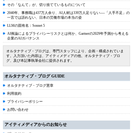
その「なんて」が、切り捨てているものについて
2040年、事務職は437万人余り、AI人材は339万人足りない----「人手不足」の
一言では語れない、日本の労働市場の本当の姿
LLMの固有名：Sonnet 5
AI推論によるプライバシーリスクとは何か、Gartnerの2029年予測から考える
企業のAIガバナンス
オルタナティブ・ブログは、専門スタッフにより、企画・構成されていま
す。入力頂いた内容は、アイティメディアの他、オルタナティブ・ブロ
グ、及び本記事執筆会社に提供されます。
オルタナティブ・ブログ GUIDE
オルタナティブ・ブログ憲章
利用規約
プライバシーポリシー
お問い合わせ
アイティメディアからのお知らせ