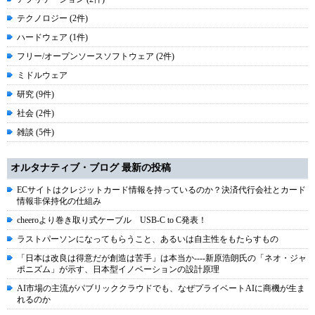
テクノロジー (2件)
ハードウェア (1件)
フリー/オープンソースソフトウェア (2件)
ミドルウェア
研究 (9件)
社会 (2件)
雑談 (5件)
オルタナティブ・ブログ 最新の投稿
ECサイトはクレジットカード情報を持っているのか？決済代行会社とカード
情報非保持化の仕組み
cheeroより巻き取り式ケーブル USB-C to C発表！
ラストパーソンになってもらうこと、あるいは自主性をもたらすもの
「日本は改良は得意だが創造は苦手」は本当か----新原浩朗氏の「ネオ・ジャ
ポニズム」が示す、日本型イノベーションの設計原理
AI市場の主流がパブリッククラウドでも、なぜプライベートAIに商機が生ま
れるのか