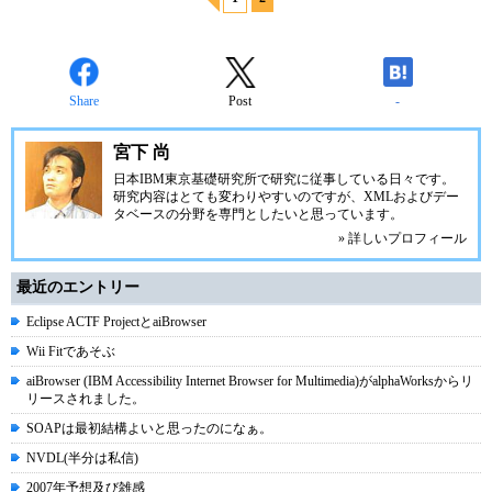
Share
Post
-
宮下 尚
日本IBM東京基礎研究所で研究に従事している日々です。
研究内容はとても変わりやすいのですが、XMLおよびデー
タベースの分野を専門としたいと思っています。
» 詳しいプロフィール
最近のエントリー
Eclipse ACTF ProjectとaiBrowser
Wii Fitであそぶ
aiBrowser (IBM Accessibility Internet Browser for Multimedia)がalphaWorksからリ
リースされました。
SOAPは最初結構よいと思ったのになぁ。
NVDL(半分は私信)
2007年予想及び雑感