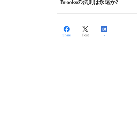
Brooksの法則は永遠か?
Share
Post
-