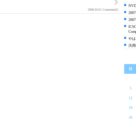
NV
2006/10/21
Comment(5)
20
20
ICSO
Comp
やは
汎用
日
5
12
19
26