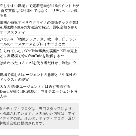
立しやすい職場」で定着意向が44.9ポイント上が
---両立支援は福利厚生ではなく、リテンション戦
ある
電機が買収すべきウクライナの防衛テック企業3
AI駆動型M&Aの方法論で特定、買収金額を割り
ケーススタディ
ジカルAI「物流テック」米、欧、中、日、シン
ールのユースケースとプレイヤーまとめ
知られていないYouTube事業の実態〜KPIや売上
ど世界規模で今のYouTubeを理解する〜
は終わった（３）AIを使う者だけが、利他に立
現場で進むAIエージェントの急増と「生産性の
ドックス」の現実
大な万能HRエージェント」は必ず失敗する----
sh Bersinが描くHR 2030と、マルチエージェント時
人事
タナティブ・ブログは、専門スタッフにより、
・構成されています。入力頂いた内容は、アイ
メディアの他、オルタナティブ・ブログ、及び
事執筆会社に提供されます。