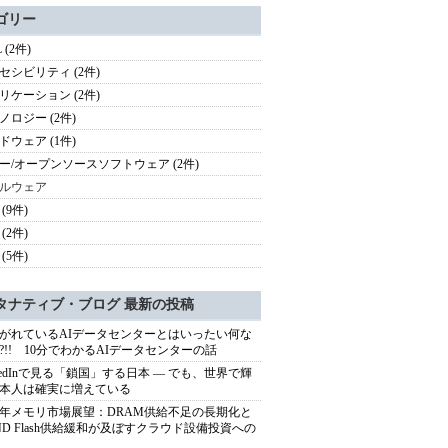
ゴリー
 (2件)
セシビリティ (2件)
リケーション (2件)
ノロジー (2件)
ドウェア (1件)
ー/オープンソースソフトウェア (2件)
ルウェア
(9件)
(2件)
(5件)
タナティブ・ブログ 最新の投稿
がれているAIデータセンターとはいったい何な
?!! 10分でわかるAIデータセンターの話
nkedInで見る「鎖国」する日本 ― でも、世界で輝
本人は確実に増えている
27年メモリ市場展望：DRAM供給不足の長期化と
ND Flash供給緩和が及ぼすクラウド設備投資への