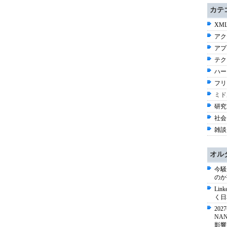
カテ
XML
アク
アプ
テク
ハー
フリ
ミド
研究 
社会 
雑談 
オル
今騒
のか
Li
く日
20
NA
影響