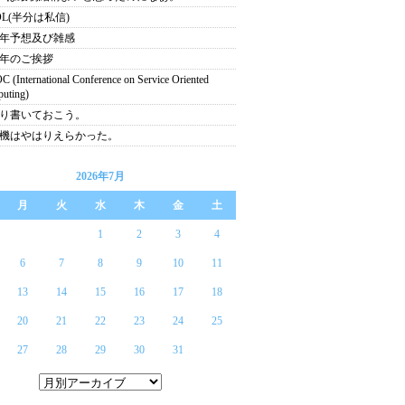
DL(半分は私信)
07年予想及び雑感
07年のご挨拶
C (International Conference on Service Oriented
uting)
り書いておこう。
機はやはりえらかった。
2026年7月
月
火
水
木
金
土
1
2
3
4
6
7
8
9
10
11
13
14
15
16
17
18
20
21
22
23
24
25
27
28
29
30
31