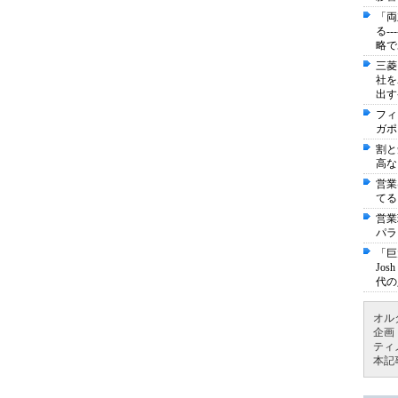
「両
る-
略で
三菱
社を
出す
フィ
ガポ
割と
高な
営業
てる
営業
パラ
「巨
Jo
代の
オル
企画
ティ
本記