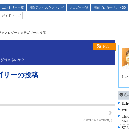
エントリー一覧
月間アクセスランキング
ブロガー一覧
月間ブロガーベスト30
ガイドマップ
テクノロジー」カテゴリーの投稿
し
RSS
とが出来るのか？
ゴリーの投稿
した
最近
Ecli
Wii
aiBro
2007/12/02
Comment(0)
Mul
SO