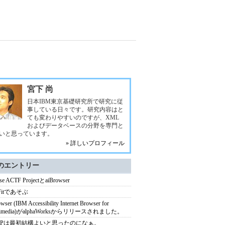
宮下 尚
日本IBM東京基礎研究所で研究に従
事している日々です。研究内容はと
ても変わりやすいのですが、XML
およびデータベースの分野を専門と
いと思っています。
» 詳しいプロフィール
のエントリー
pse ACTF ProjectとaiBrowser
 Fitであそぶ
wser (IBM Accessibility Internet Browser for
timedia)がalphaWorksからリリースされました。
APは最初結構よいと思ったのになぁ。